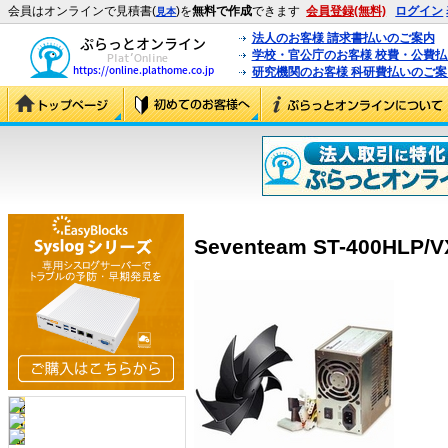
会員はオンラインで見積書(
)を
無料で作成
できます
会員登録(無料)
ログイン
見本
法人のお客様 請求書払いのご案内
学校・官公庁のお客様 校費・公費
研究機関のお客様 科研費払いのご案
Seventeam ST-400HLP/V