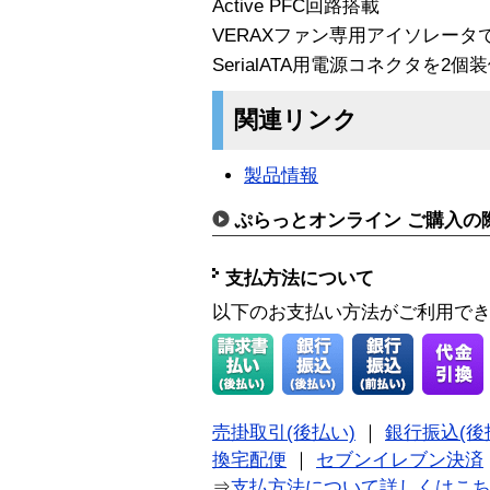
Active PFC回路搭載
VERAXファン専用アイソレー
SerialATA用電源コネクタを2個
関連リンク
製品情報
ぷらっとオンライン ご購入の
支払方法について
以下のお支払い方法がご利用で
売掛取引(後払い)
｜
銀行振込(後
換宅配便
｜
セブンイレブン決済
⇒
支払方法について詳しくはこ