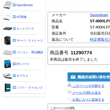
OpenBlocks
メーカー
Seventeam
IoT関連
商品名
ST-400HLP
型番
ST-400HLP
ネットワーク
保証条件
当社販売日
返品について
特定商取引
サーバ・ストレージ
商品番号
11290774
パソコン・周辺機器
本商品は販売を終了しました
PCパーツ
サプライ
このページを印刷する
ソフト・ライセンス
メールでURLを送る
お気に入りに追加する
このページのURL