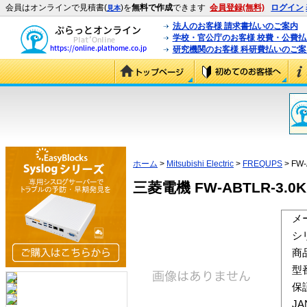
会員はオンラインで見積書(
)を
無料で作成
できます
会員登録(無料)
ログイン
見本
法人のお客様 請求書払いのご案内
学校・官公庁のお客様 校費・公費
研究機関のお客様 科研費払いのご案
ホーム
>
Mitsubishi Electric
>
FREQUPS
> FW-
三菱電機 FW-ABTLR-3.0K
メ
シ
商
型
保
J