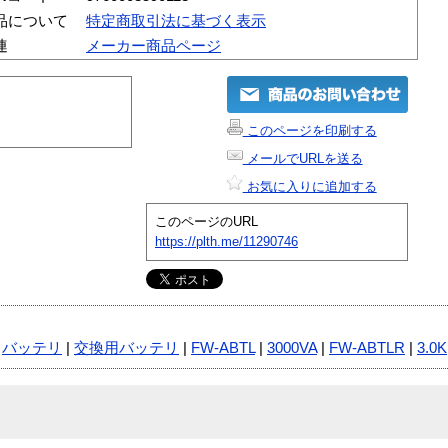
品について
特定商取引法に基づく表示
連
メーカー商品ページ
このページを印刷する
メールでURLを送る
お気に入りに追加する
このページのURL
https://plth.me/11290746
|
バッテリ
|
交換用バッテリ
|
FW-ABTL
|
3000VA
|
FW-ABTLR
|
3.0K