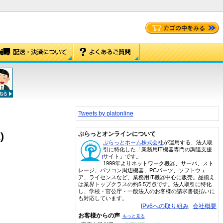
Tweets by platonline
)
ぷらっとオンラインについて
ぷらっとホーム株式会社
が運用する、法人取
引に特化した「業務用IT機器専門の調達支援
サイト」です。
1999年よりネットワーク機器、サーバ、スト
レージ、パソコン周辺機器、PCパーツ、ソフトウェ
ア、ライセンスなど、業務用IT機器中心に販売。品揃え
は業界トップクラスの約5.5万点です。法人取引に特化
し、学校・官公庁・一般法人のお客様の請求書後払いに
も対応しています。
IPv6への取り組み
会社概要
お客様からの声
もっと見る