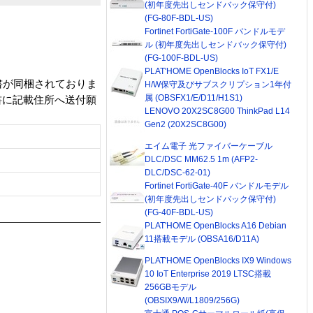
(初年度先出しセンドバック保守付)
(FG-80F-BDL-US)
Fortinet FortiGate-100F バンドルモデ
ル (初年度先出しセンドバック保守付)
(FG-100F-BDL-US)
PLAT'HOME OpenBlocks IoT FX1/E
書が同梱されておりま
H/W保守及びサブスクリプション1年付
属 (OBSFX1/E/D11/H1S1)
書に記載住所へ送付願
LENOVO 20X2SC8G00 ThinkPad L14
Gen2 (20X2SC8G00)
エイム電子 光ファイバーケーブル
DLC/DSC MM62.5 1m (AFP2-
DLC/DSC-62-01)
Fortinet FortiGate-40F バンドルモデル
(初年度先出しセンドバック保守付)
(FG-40F-BDL-US)
PLAT'HOME OpenBlocks A16 Debian
11搭載モデル (OBSA16/D11A)
PLAT'HOME OpenBlocks IX9 Windows
10 IoT Enterprise 2019 LTSC搭載
256GBモデル
(OBSIX9/W/L1809/256G)