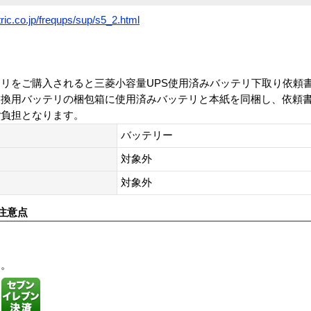
tric.co.jp/frequps/sup/s5_2.html
リをご購入されると三菱小容量UPS使用済みバッテリ下取り依頼
交換用バッテリの梱包箱に使用済みバッテリと本紙を同梱し、依頼
ご負担となります。
バッテリー
対象外
対象外
注意点
す。