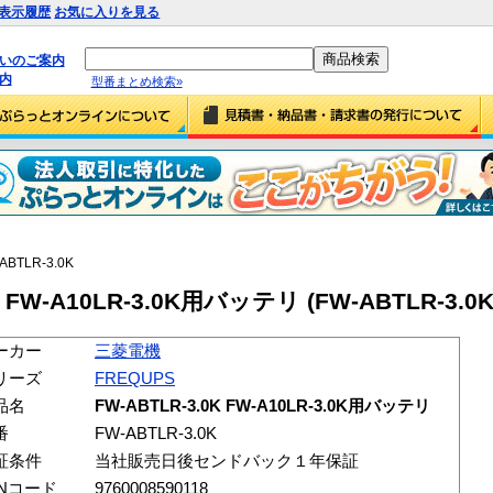
表示履歴
お気に入りを見る
払いのご案内
内
型番まとめ検索»
ABTLR-3.0K
 FW-A10LR-3.0K用バッテリ (FW-ABTLR-3.0K
ーカー
三菱電機
リーズ
FREQUPS
品名
FW-ABTLR-3.0K FW-A10LR-3.0K用バッテリ
番
FW-ABTLR-3.0K
証条件
当社販売日後センドバック１年保証
ANコード
9760008590118