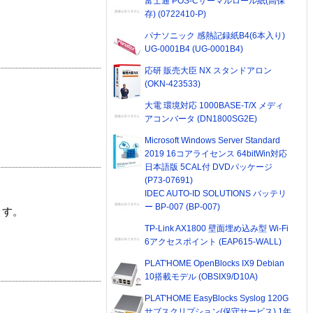
富士通 POS-Cサーマルロール紙(高保
存) (0722410-P)
パナソニック 感熱記録紙B4(6本入り)
UG-0001B4 (UG-0001B4)
応研 販売大臣 NX スタンドアロン
(OKN-423533)
大電 環境対応 1000BASE-T/X メディ
アコンバータ (DN1800SG2E)
Microsoft Windows Server Standard
2019 16コアライセンス 64bitWin対応
日本語版 5CAL付 DVDパッケージ
(P73-07691)
IDEC AUTO-ID SOLUTIONS バッテリ
ー BP-007 (BP-007)
ます。
TP-Link AX1800 壁面埋め込み型 Wi-Fi
6アクセスポイント (EAP615-WALL)
PLAT'HOME OpenBlocks IX9 Debian
10搭載モデル (OBSIX9/D10A)
PLAT'HOME EasyBlocks Syslog 120G
サブスクリプション(保守サービス) 1年