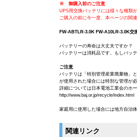
※ 御購入前のご注意
UPS用交換バッテリには様々な種類
ご購入の前に今一度、本ページの関
FW-ABTLR-3.0K FW-A10LR-3
バッテリーの寿命は大丈夫ですか？
バッテリーは消耗品です。もしバッ
ご注意
バッテリは「特別管理産業廃棄物」
が使用された場合には特別な管理が
詳細については日本電池工業会のホ
http://www.baj.or.jp/recycle/index.html
家庭用に使用した場合には地方自治
関連リンク