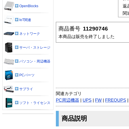
返
OpenBlocks
関
IoT関連
商品番号
11290746
ネットワーク
本商品は販売を終了しました
サーバ・ストレージ
パソコン・周辺機器
PCパーツ
サプライ
関連カテゴリ
PC周辺機器
|
UPS
|
FW
|
FREQUPS
ソフト・ライセンス
商品説明