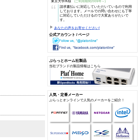
東京大学/K様
(ご利用期間2009年～)
“
請求書払いに対応していただいているので利用
しております。メールでの問い合わせにも丁寧
に対応していただけるので大変ありがたいで
す。
あなたの声をお寄せください!
公式アカウント / ページ
ぷらっとホーム社製品
当社ブランドの製品情報はこちら
人気・定番メーカー
ぷらっとオンラインで人気のメーカーをご紹介！