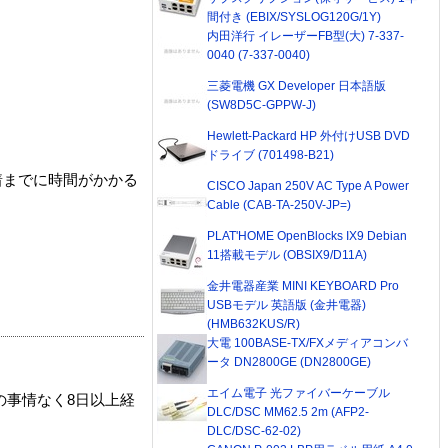
間付き (EBIX/SYSLOG120G/1Y)
内田洋行 イレーザーFB型(大) 7-337-
0040 (7-337-0040)
三菱電機 GX Developer 日本語版
(SW8D5C-GPPW-J)
Hewlett-Packard HP 外付けUSB DVD
ドライブ (701498-B21)
着までに時間がかかる
CISCO Japan 250V AC Type A Power
Cable (CAB-TA-250V-JP=)
PLAT'HOME OpenBlocks IX9 Debian
11搭載モデル (OBSIX9/D11A)
金井電器産業 MINI KEYBOARD Pro
USBモデル 英語版 (金井電器)
(HMB632KUS/R)
大電 100BASE-TX/FXメディアコンバ
ータ DN2800GE (DN2800GE)
エイム電子 光ファイバーケーブル
の事情なく8日以上経
DLC/DSC MM62.5 2m (AFP2-
DLC/DSC-62-02)