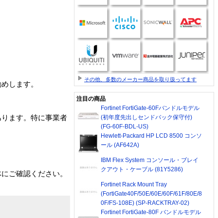
その他、多数のメーカー商品を取り扱ってます
勧めします。
注目の商品
Fortinet FortiGate-60Fバンドルモデル
あります。特に事業者
(初年度先出しセンドバック保守付)
(FG-60F-BDL-US)
Hewlett-Packard HP LCD 8500 コンソ
ール (AF642A)
IBM Flex System コンソール・ブレイ
クアウト・ケーブル (81Y5286)
体にご確認ください。
Fortinet Rack Mount Tray
(FortiGate40F/50E/60E/60F/61F/80E/8
0F/FS-108E) (SP-RACKTRAY-02)
Fortinet FortiGate-80F バンドルモデル