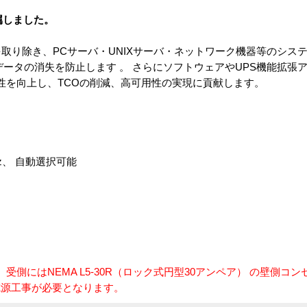
付属しました。
ブルを取り除き、PCサーバ・UNIXサーバ・ネットワーク機器等のシ
データの消失を防止します 。 さらにソフトウェアやUPS機能拡張
より管理性を向上し、TCOの削減、高可用性の実現に貢献します。
0Hz、 自動選択可能
す。 受側にはNEMA L5-30R（ロック式円型30アンペア） の壁側
電源工事が必要となります。