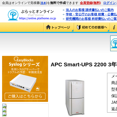
会員はオンラインで見積書(
)を
無料で作成
できます
会員登録(無料)
ログイン
見本
法人のお客様 請求書払いのご案内
学校・官公庁のお客様 校費・公費
研究機関のお客様 科研費払いのご案
APC Smart-UPS 2200 3
メ
商
型
保
J
返