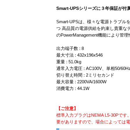
Smart-UPSシリーズに３年保証が
Smart-UPSは、様々な電源トラ
つ 高品質の電源供給を約束し貴重な
のPowerManagement機能に
出力端子数 : 8
最大寸法 : 432x196x546
重量 : 51.0kg
通常入力電圧 : AC100V、単相50/6
切り替え時間 : 2ミリセカンド
最大容量 : 2200VA/1600W
消費電力 : 44.1W
【ご注意】
標準入力プラグはNEMA L5-30Pで
要がありますので、場合によっては