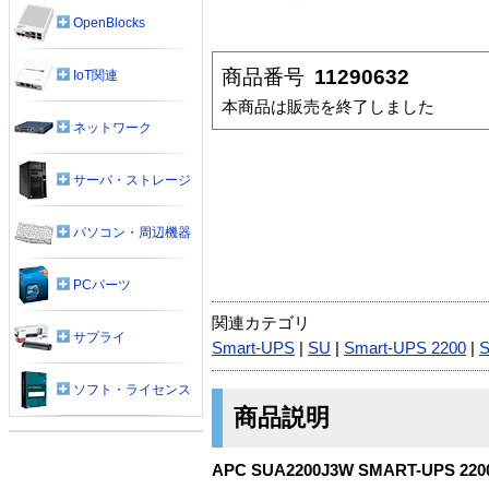
OpenBlocks
商品番号
11290632
IoT関連
本商品は販売を終了しました
ネットワーク
サーバ・ストレージ
パソコン・周辺機器
PCパーツ
関連カテゴリ
サプライ
Smart-UPS
|
SU
|
Smart-UPS 2200
|
S
ソフト・ライセンス
商品説明
APC SUA2200J3W SMART-UPS 22