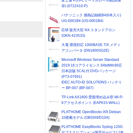
富士通 POS-Cサーマルロール紙(高保
存) (0722410-P)
パナソニック 感熱記録紙B4(6本入り)
UG-0001B4 (UG-0001B4)
応研 販売大臣 NX スタンドアロン
(OKN-423533)
大電 環境対応 1000BASE-T/X メディ
アコンバータ (DN1800SG2E)
Microsoft Windows Server Standard
2019 16コアライセンス 64bitWin対応
日本語版 5CAL付 DVDパッケージ
(P73-07691)
IDEC AUTO-ID SOLUTIONS バッテリ
ー BP-007 (BP-007)
TP-Link AX1800 壁面埋め込み型 Wi-Fi
6アクセスポイント (EAP615-WALL)
PLAT'HOME OpenBlocks IX9 Debian
10搭載モデル (OBSIX9/D10A)
PLAT'HOME EasyBlocks Syslog 120G
サブスクリプション(保守サービス) 1年