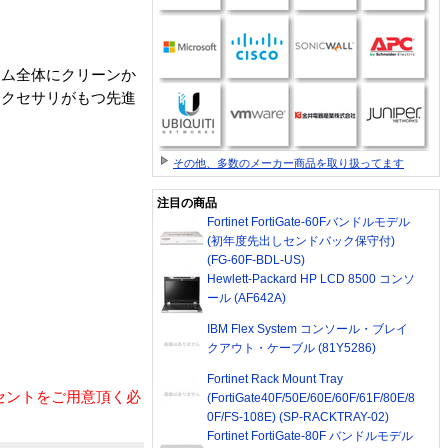
ステム全体にクリーンか
アクセサリがもつ先進
その他、多数のメーカー商品を取り扱ってます
注目の商品
Fortinet FortiGate-60Fバンドルモデル
(初年度先出しセンドバック保守付)
(FG-60F-BDL-US)
Hewlett-Packard HP LCD 8500 コンソ
ール (AF642A)
IBM Flex System コンソール・ブレイ
クアウト・ケーブル (81Y5286)
Fortinet Rack Mount Tray
コンセントをご用意頂く必
(FortiGate40F/50E/60E/60F/61F/80E/8
0F/FS-108E) (SP-RACKTRAY-02)
Fortinet FortiGate-80F バンドルモデル