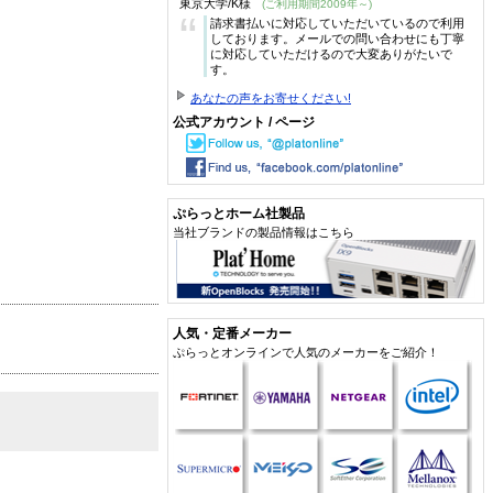
東京大学/K様
(ご利用期間2009年～)
“
請求書払いに対応していただいているので利用
しております。メールでの問い合わせにも丁寧
に対応していただけるので大変ありがたいで
す。
あなたの声をお寄せください!
公式アカウント / ページ
ぷらっとホーム社製品
当社ブランドの製品情報はこちら
人気・定番メーカー
ぷらっとオンラインで人気のメーカーをご紹介！