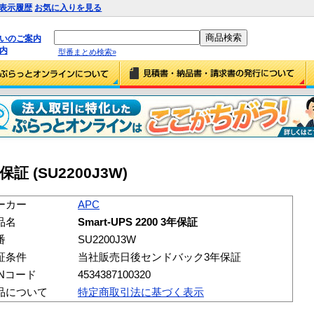
表示履歴
お気に入りを見る
払いのご案内
内
型番まとめ検索»
年保証 (SU2200J3W)
ーカー
APC
品名
Smart-UPS 2200 3年保証
番
SU2200J3W
証条件
当社販売日後センドバック3年保証
ANコード
4534387100320
品について
特定商取引法に基づく表示