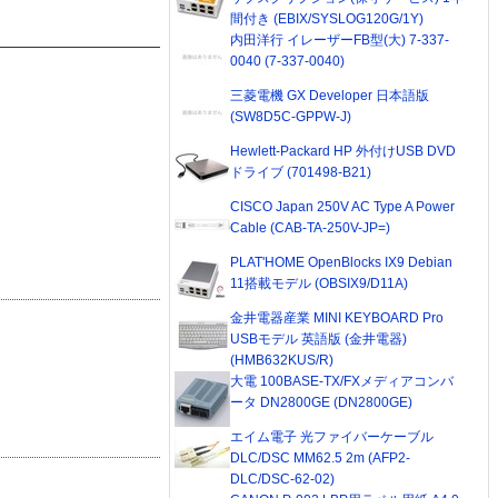
間付き (EBIX/SYSLOG120G/1Y)
内田洋行 イレーザーFB型(大) 7-337-
0040 (7-337-0040)
三菱電機 GX Developer 日本語版
(SW8D5C-GPPW-J)
Hewlett-Packard HP 外付けUSB DVD
ドライブ (701498-B21)
CISCO Japan 250V AC Type A Power
Cable (CAB-TA-250V-JP=)
PLAT'HOME OpenBlocks IX9 Debian
11搭載モデル (OBSIX9/D11A)
金井電器産業 MINI KEYBOARD Pro
USBモデル 英語版 (金井電器)
(HMB632KUS/R)
大電 100BASE-TX/FXメディアコンバ
ータ DN2800GE (DN2800GE)
エイム電子 光ファイバーケーブル
DLC/DSC MM62.5 2m (AFP2-
DLC/DSC-62-02)