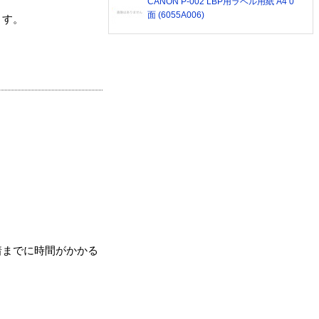
CANON P-002 LBP用ラベル用紙 A4 0
面 (6055A006)
ます。
着までに時間がかかる