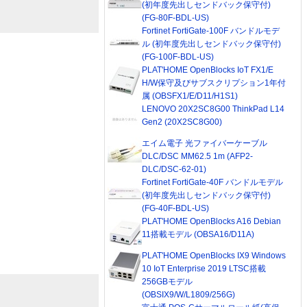
(初年度先出しセンドバック保守付)
(FG-80F-BDL-US)
Fortinet FortiGate-100F バンドルモデ
ル (初年度先出しセンドバック保守付)
(FG-100F-BDL-US)
PLAT'HOME OpenBlocks IoT FX1/E
H/W保守及びサブスクリプション1年付
属 (OBSFX1/E/D11/H1S1)
LENOVO 20X2SC8G00 ThinkPad L14
Gen2 (20X2SC8G00)
エイム電子 光ファイバーケーブル
DLC/DSC MM62.5 1m (AFP2-
DLC/DSC-62-01)
Fortinet FortiGate-40F バンドルモデル
(初年度先出しセンドバック保守付)
(FG-40F-BDL-US)
PLAT'HOME OpenBlocks A16 Debian
11搭載モデル (OBSA16/D11A)
PLAT'HOME OpenBlocks IX9 Windows
10 IoT Enterprise 2019 LTSC搭載
256GBモデル
(OBSIX9/W/L1809/256G)