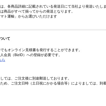
ては、各商品詳細に記載されている発送日にて当社より発送いたし
送は商品がすべて揃ってからの発送となります。
ヤマト運輸」からお選びいただけます
ついて
つでもオンライン見積書を発行することができます。
会員（BizID）への登録が必要です。
ちら
ましては、ご注文後に別途郵送しております。
のため、ご注文日時（土日祝にかかる場合等）によりましては、到