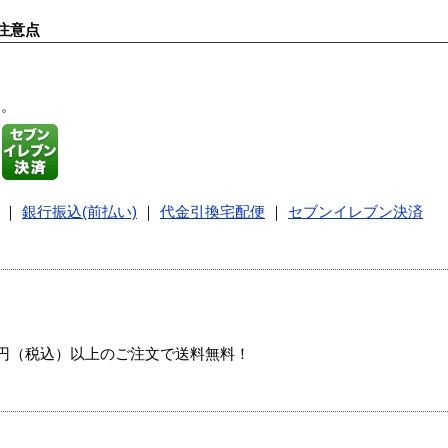
注意点
す。
｜
銀行振込(前払い)
｜
代金引換宅配便
｜
セブンイレブン決済
00円（税込）以上のご注文で送料無料！