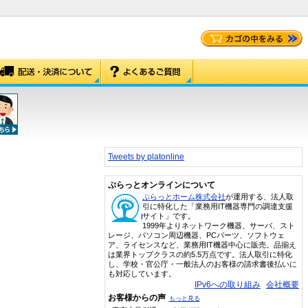
Tweets by platonline
ぷらっとオンラインについて
ぷらっとホーム株式会社
が運用する、法人取
引に特化した「業務用IT機器専門の調達支援
サイト」です。
1999年よりネットワーク機器、サーバ、スト
レージ、パソコン周辺機器、PCパーツ、ソフトウェ
ア、ライセンスなど、業務用IT機器中心に販売。品揃え
は業界トップクラスの約5.5万点です。法人取引に特化
し、学校・官公庁・一般法人のお客様の請求書後払いに
も対応しています。
IPv6への取り組み
会社概要
お客様からの声
もっと見る