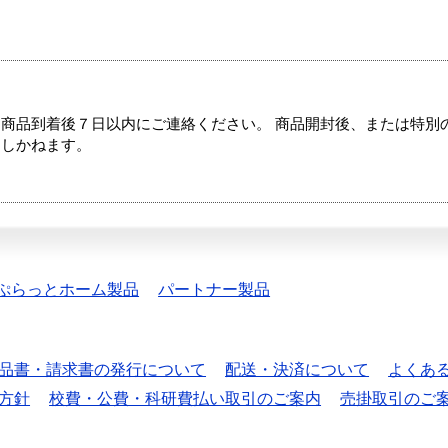
商品到着後７日以内にご連絡ください。 商品開封後、または特別
たしかねます。
ぷらっとホーム製品
パートナー製品
品書・請求書の発行について
配送・決済について
よくあ
方針
校費・公費・科研費払い取引のご案内
売掛取引のご