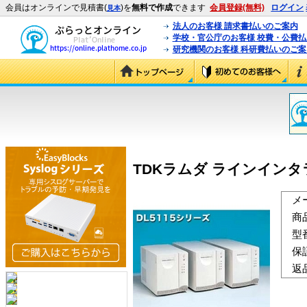
会員はオンラインで見積書(
)を
無料で作成
できます
会員登録(無料)
ログイン
見本
法人のお客様 請求書払いのご案内
学校・官公庁のお客様 校費・公費
研究機関のお客様 科研費払いのご案
TDKラムダ ラインインタラクティ
メ
商
型
保
返