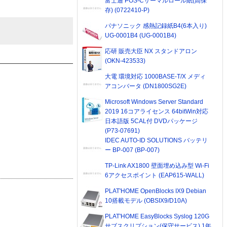
富士通 POS-Cサーマルロール紙(高保
存) (0722410-P)
パナソニック 感熱記録紙B4(6本入り)
UG-0001B4 (UG-0001B4)
応研 販売大臣 NX スタンドアロン
(OKN-423533)
大電 環境対応 1000BASE-T/X メディ
アコンバータ (DN1800SG2E)
Microsoft Windows Server Standard
2019 16コアライセンス 64bitWin対応
日本語版 5CAL付 DVDパッケージ
(P73-07691)
IDEC AUTO-ID SOLUTIONS バッテリ
ー BP-007 (BP-007)
TP-Link AX1800 壁面埋め込み型 Wi-Fi
6アクセスポイント (EAP615-WALL)
PLAT'HOME OpenBlocks IX9 Debian
10搭載モデル (OBSIX9/D10A)
PLAT'HOME EasyBlocks Syslog 120G
サブスクリプション(保守サービス) 1年