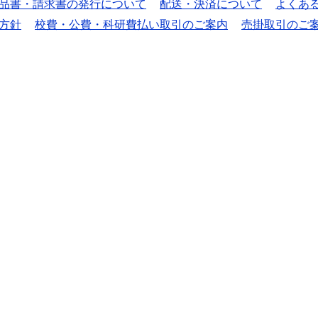
品書・請求書の発行について
配送・決済について
よくあ
方針
校費・公費・科研費払い取引のご案内
売掛取引のご