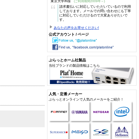
東京大学/K様
(ご利用期間2009年～)
“
請求書払いに対応していただいているので利用
しております。メールでの問い合わせにも丁寧
に対応していただけるので大変ありがたいで
す。
あなたの声をお寄せください!
公式アカウント / ページ
ぷらっとホーム社製品
当社ブランドの製品情報はこちら
人気・定番メーカー
ぷらっとオンラインで人気のメーカーをご紹介！