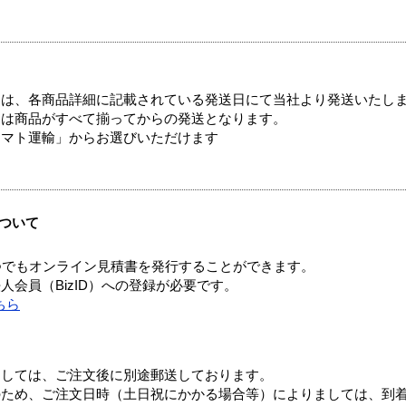
ては、各商品詳細に記載されている発送日にて当社より発送いたし
送は商品がすべて揃ってからの発送となります。
ヤマト運輸」からお選びいただけます
ついて
つでもオンライン見積書を発行することができます。
会員（BizID）への登録が必要です。
ちら
ましては、ご注文後に別途郵送しております。
のため、ご注文日時（土日祝にかかる場合等）によりましては、到