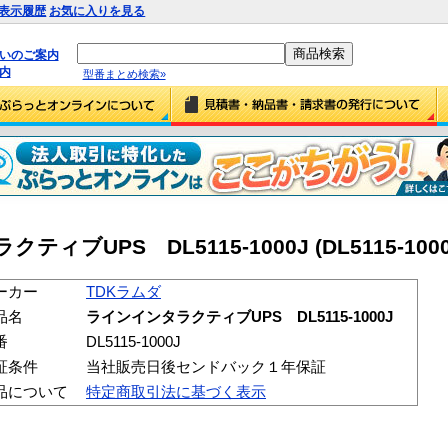
表示履歴
お気に入りを見る
払いのご案内
内
型番まとめ検索»
ブUPS DL5115-1000J (DL5115-1000
ーカー
TDKラムダ
品名
ラインインタラクティブUPS DL5115-1000J
番
DL5115-1000J
証条件
当社販売日後センドバック１年保証
品について
特定商取引法に基づく表示