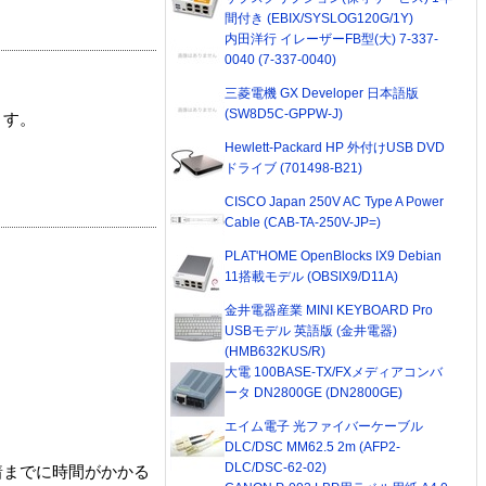
間付き (EBIX/SYSLOG120G/1Y)
内田洋行 イレーザーFB型(大) 7-337-
0040 (7-337-0040)
三菱電機 GX Developer 日本語版
(SW8D5C-GPPW-J)
ます。
Hewlett-Packard HP 外付けUSB DVD
ドライブ (701498-B21)
CISCO Japan 250V AC Type A Power
Cable (CAB-TA-250V-JP=)
PLAT'HOME OpenBlocks IX9 Debian
11搭載モデル (OBSIX9/D11A)
金井電器産業 MINI KEYBOARD Pro
USBモデル 英語版 (金井電器)
(HMB632KUS/R)
大電 100BASE-TX/FXメディアコンバ
ータ DN2800GE (DN2800GE)
エイム電子 光ファイバーケーブル
DLC/DSC MM62.5 2m (AFP2-
DLC/DSC-62-02)
着までに時間がかかる