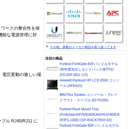
トワークの整合性を保
機能な電源管理に対
その他、多数のメーカー商品を取り扱ってます
注目の商品
Fortinet FortiGate-60Fバンドルモデル
(初年度先出しセンドバック保守付)
、電圧変動の激しい場
(FG-60F-BDL-US)
Hewlett-Packard HP LCD 8500 コンソ
ール (AF642A)
IBM Flex System コンソール・ブレイ
クアウト・ケーブル (81Y5286)
Fortinet Rack Mount Tray
(FortiGate40F/50E/60E/60F/61F/80E/8
0F/FS-108E) (SP-RACKTRAY-02)
RJ45/RJ11 に
Fortinet FortiGate-80F バンドルモデル