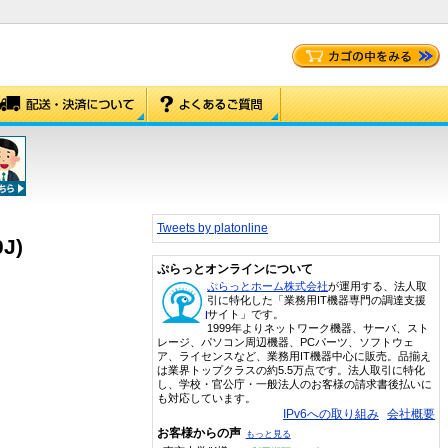
Tweets by platonline
J)
ぷらっとオンラインについて
ぷらっとホーム株式会社
が運用する、法人取
引に特化した「業務用IT機器専門の調達支援
サイト」です。
1999年よりネットワーク機器、サーバ、スト
レージ、パソコン周辺機器、PCパーツ、ソフトウェ
ア、ライセンスなど、業務用IT機器中心に販売。品揃え
は業界トップクラスの約5.5万点です。法人取引に特化
し、学校・官公庁・一般法人のお客様の請求書後払いに
も対応しています。
IPv6への取り組み
会社概要
お客様からの声
もっと見る