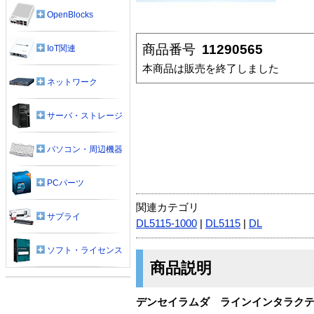
OpenBlocks
商品番号
11290565
IoT関連
本商品は販売を終了しました
ネットワーク
サーバ・ストレージ
パソコン・周辺機器
PCパーツ
関連カテゴリ
サプライ
DL5115-1000
|
DL5115
|
DL
ソフト・ライセンス
商品説明
デンセイラムダ ラインインタラクティブUP