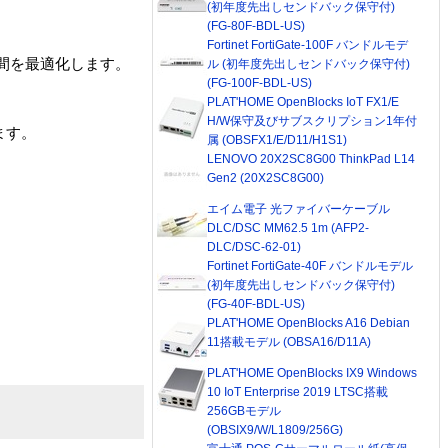
(初年度先出しセンドバック保守付)
(FG-80F-BDL-US)
Fortinet FortiGate-100F バンドルモデ
間を最適化します。
ル (初年度先出しセンドバック保守付)
(FG-100F-BDL-US)
PLAT'HOME OpenBlocks IoT FX1/E
H/W保守及びサブスクリプション1年付
ます。
属 (OBSFX1/E/D11/H1S1)
LENOVO 20X2SC8G00 ThinkPad L14
Gen2 (20X2SC8G00)
エイム電子 光ファイバーケーブル
DLC/DSC MM62.5 1m (AFP2-
DLC/DSC-62-01)
Fortinet FortiGate-40F バンドルモデル
(初年度先出しセンドバック保守付)
(FG-40F-BDL-US)
PLAT'HOME OpenBlocks A16 Debian
11搭載モデル (OBSA16/D11A)
PLAT'HOME OpenBlocks IX9 Windows
10 IoT Enterprise 2019 LTSC搭載
256GBモデル
(OBSIX9/W/L1809/256G)