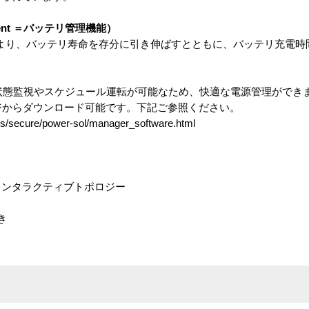
gement ＝バッテリ管理機能）
により、バッテリ寿命を存分に引き伸ばすとともに、バッテリ充電時
PSの状態監視やスケジュール運転が可能なため、快適な電源管理ができ
ページからダウンロード可能です。下記ご参照ください。
ts/secure/power-sol/manager_software.html
ンインタラクティブトポロジー
き