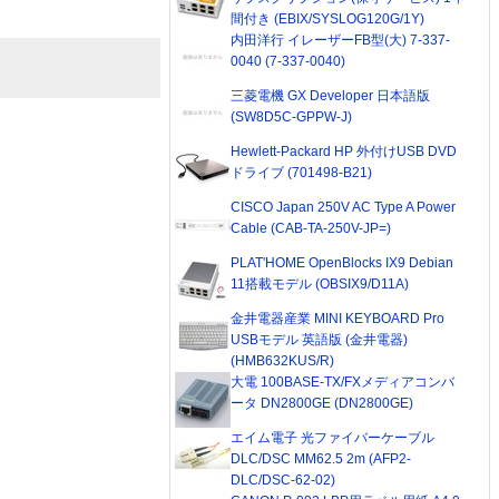
間付き (EBIX/SYSLOG120G/1Y)
内田洋行 イレーザーFB型(大) 7-337-
0040 (7-337-0040)
三菱電機 GX Developer 日本語版
(SW8D5C-GPPW-J)
Hewlett-Packard HP 外付けUSB DVD
ドライブ (701498-B21)
CISCO Japan 250V AC Type A Power
Cable (CAB-TA-250V-JP=)
PLAT'HOME OpenBlocks IX9 Debian
11搭載モデル (OBSIX9/D11A)
金井電器産業 MINI KEYBOARD Pro
USBモデル 英語版 (金井電器)
(HMB632KUS/R)
大電 100BASE-TX/FXメディアコンバ
ータ DN2800GE (DN2800GE)
エイム電子 光ファイバーケーブル
DLC/DSC MM62.5 2m (AFP2-
DLC/DSC-62-02)