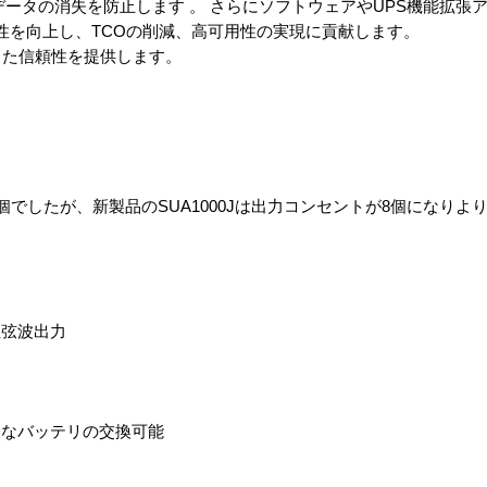
データの消失を防止します 。 さらにソフトウェアやUPS機能拡張
より管理性を向上し、TCOの削減、高可用性の実現に貢献します。
した信頼性を提供します。
6個でしたが、新製品のSUA1000Jは出力コンセントが8個になり
正弦波出力
軽なバッテリの交換可能