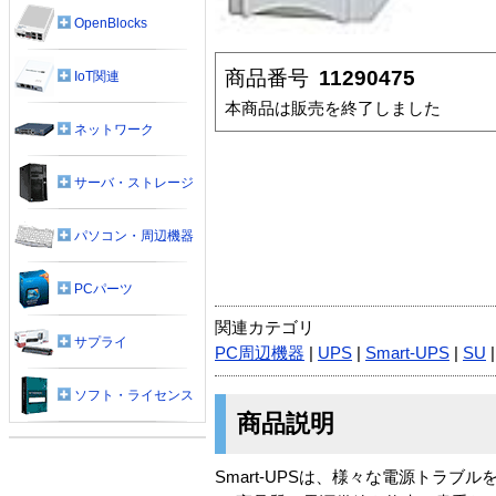
OpenBlocks
商品番号
11290475
IoT関連
本商品は販売を終了しました
ネットワーク
サーバ・ストレージ
パソコン・周辺機器
PCパーツ
関連カテゴリ
サプライ
PC周辺機器
|
UPS
|
Smart-UPS
|
SU
ソフト・ライセンス
商品説明
Smart-UPSは、様々な電源トラ