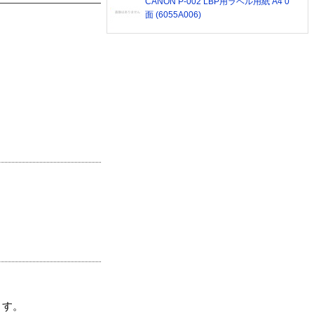
CANON P-002 LBP用ラベル用紙 A4 0
面 (6055A006)
ます。