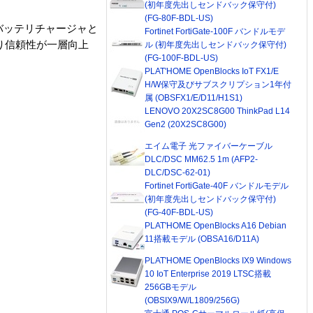
(初年度先出しセンドバック保守付)
(FG-80F-BDL-US)
バッテリチャージャと
Fortinet FortiGate-100F バンドルモデ
り信頼性が一層向上
ル (初年度先出しセンドバック保守付)
(FG-100F-BDL-US)
PLAT'HOME OpenBlocks IoT FX1/E
H/W保守及びサブスクリプション1年付
属 (OBSFX1/E/D11/H1S1)
LENOVO 20X2SC8G00 ThinkPad L14
Gen2 (20X2SC8G00)
エイム電子 光ファイバーケーブル
DLC/DSC MM62.5 1m (AFP2-
DLC/DSC-62-01)
Fortinet FortiGate-40F バンドルモデル
(初年度先出しセンドバック保守付)
(FG-40F-BDL-US)
PLAT'HOME OpenBlocks A16 Debian
11搭載モデル (OBSA16/D11A)
PLAT'HOME OpenBlocks IX9 Windows
10 IoT Enterprise 2019 LTSC搭載
256GBモデル
(OBSIX9/W/L1809/256G)