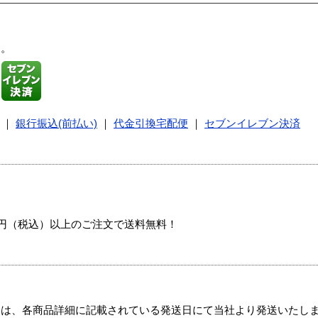
す。
｜
銀行振込(前払い)
｜
代金引換宅配便
｜
セブンイレブン決済
00円（税込）以上のご注文で送料無料！
ては、各商品詳細に記載されている発送日にて当社より発送いたし