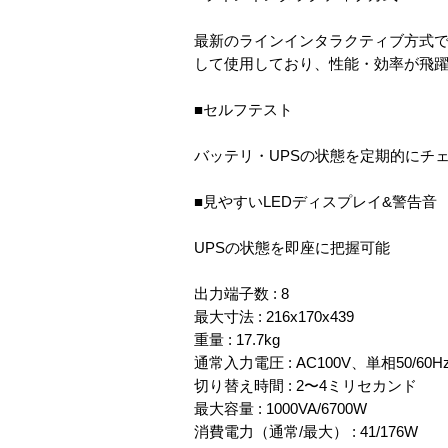
最新のラインインタラクティブ方式で
して使用しており、性能・効率が飛躍
■セルフテスト
バッテリ・UPSの状態を定期的にチ
■見やすいLEDディスプレイ&警告音
UPSの状態を即座に把握可能
出力端子数 : 8
最大寸法 : 216x170x439
重量 : 17.7kg
通常入力電圧 : AC100V、単相50/6
切り替え時間 : 2〜4ミリセカンド
最大容量 : 1000VA/6700W
消費電力（通常/最大） : 41/176W