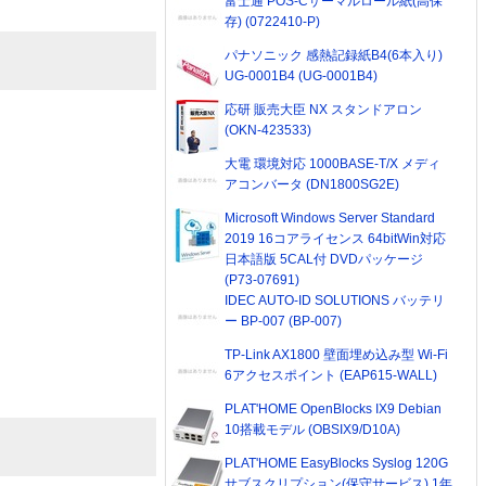
富士通 POS-Cサーマルロール紙(高保
存) (0722410-P)
パナソニック 感熱記録紙B4(6本入り)
UG-0001B4 (UG-0001B4)
応研 販売大臣 NX スタンドアロン
(OKN-423533)
大電 環境対応 1000BASE-T/X メディ
アコンバータ (DN1800SG2E)
Microsoft Windows Server Standard
2019 16コアライセンス 64bitWin対応
日本語版 5CAL付 DVDパッケージ
(P73-07691)
IDEC AUTO-ID SOLUTIONS バッテリ
ー BP-007 (BP-007)
TP-Link AX1800 壁面埋め込み型 Wi-Fi
6アクセスポイント (EAP615-WALL)
PLAT'HOME OpenBlocks IX9 Debian
10搭載モデル (OBSIX9/D10A)
PLAT'HOME EasyBlocks Syslog 120G
サブスクリプション(保守サービス) 1年