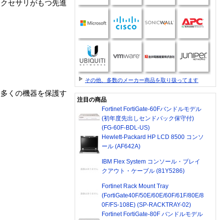
アクセサリがもつ先進
その他、多数のメーカー商品を取り扱ってます
より多くの機器を保護す
注目の商品
Fortinet FortiGate-60Fバンドルモデル
(初年度先出しセンドバック保守付)
(FG-60F-BDL-US)
Hewlett-Packard HP LCD 8500 コンソ
ール (AF642A)
IBM Flex System コンソール・ブレイ
クアウト・ケーブル (81Y5286)
Fortinet Rack Mount Tray
(FortiGate40F/50E/60E/60F/61F/80E/8
0F/FS-108E) (SP-RACKTRAY-02)
Fortinet FortiGate-80F バンドルモデル