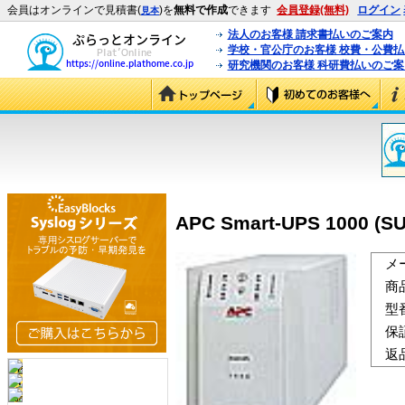
会員はオンラインで見積書(
)を
無料で作成
できます
会員登録(無料)
ログイン
見本
法人のお客様 請求書払いのご案内
学校・官公庁のお客様 校費・公費
研究機関のお客様 科研費払いのご案
APC Smart-UPS 1000 (S
メ
商
型
保
返