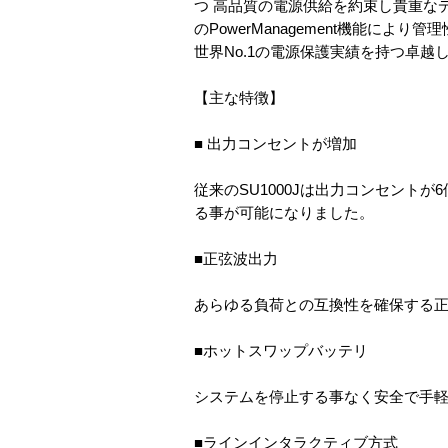
つ 高品質の電源供給を約束し貴重な
のPowerManagement機能に
世界No.1の電源保護実績を持つ卓越
【主な特徴】
■ 出力コンセントが増加
従来のSU1000Jは出力コンセントが
る事が可能になりました。
■正弦波出力
あらゆる負荷との互換性を確保する
■ホットスワップバッテリ
システムを停止する事なく安全で手
■ラインインタラクティブ方式