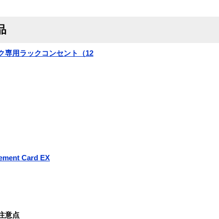
品
ック専用ラックコンセント（12
ement Card EX
注意点