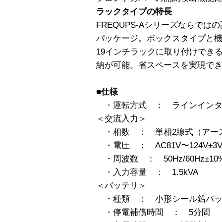
ラックタイプの特長
FREQUPS-Aシリーズならで
パッケージ。ボックスタイプと
19インチラックに取り付けでき
納が可能。省スペースを実現で
■仕様
・運転方式 ： ラインインタ
＜交流入力＞
・相数 ： 単相2線式（アー
・電圧 ： AC81V〜124V±3
・周波数 ： 50Hz/60Hz±10
・入力容量 ： 1.5kVA
＜バッテリ＞
・種類 ： 小形シール鉛バッ
・停電補償時間 ： 5分間