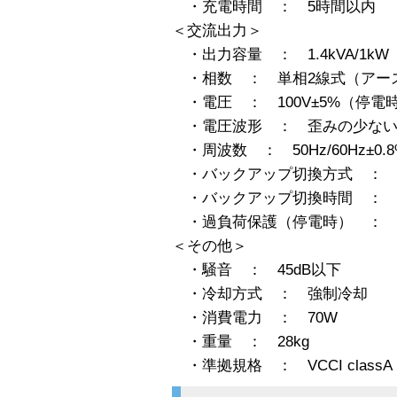
・充電時間 ： 5時間以内
＜交流出力＞
・出力容量 ： 1.4kVA/1kW
・相数 ： 単相2線式（アー
・電圧 ： 100V±5%（停電
・電圧波形 ： 歪みの少ない
・周波数 ： 50Hz/60Hz±0
・バックアップ切換方式 ： 
・バックアップ切換時間 ： 4
・過負荷保護（停電時） ： 110%
＜その他＞
・騒音 ： 45dB以下
・冷却方式 ： 強制冷却
・消費電力 ： 70W
・重量 ： 28kg
・準拠規格 ： VCCI classA