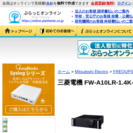
会員はオンラインで見積書(
)を
無料で作成
できます
会員登録(無料)
ログイン
見本
法人のお客様 請求書払いのご案内
学校・官公庁のお客様 校費・公費
研究機関のお客様 科研費払いのご案
ホーム
>
Mitsubishi Electric
>
FREQUPS
三菱電機 FW-A10LR-1.4K-B