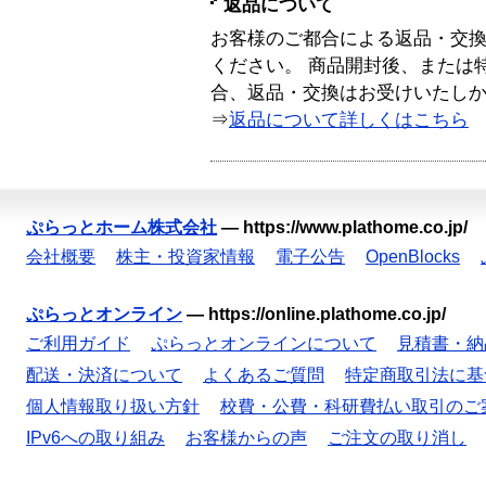
返品について
お客様のご都合による返品・交
ください。 商品開封後、または
合、返品・交換はお受けいたし
⇒
返品について詳しくはこちら
ぷらっとホーム株式会社
—
https://www.plathome.co.jp/
会社概要
株主・投資家情報
電子公告
OpenBlocks
ぷらっとオンライン
—
https://online.plathome.co.jp/
ご利用ガイド
ぷらっとオンラインについて
見積書・納
配送・決済について
よくあるご質問
特定商取引法に基
個人情報取り扱い方針
校費・公費・科研費払い取引のご
IPv6への取り組み
お客様からの声
ご注文の取り消し