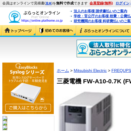
会員はオンラインで見積書(
)を
無料で作成
できます
会員登録(無料)
ログイン
見本
法人のお客様 請求書払いのご案内
学校・官公庁のお客様 校費・公費
研究機関のお客様 科研費払いのご案
ホーム
>
Mitsubishi Electric
>
FREQUPS
三菱電機 FW-A10-0.7K (FW