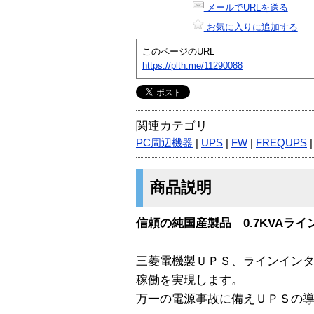
メールでURLを送る
お気に入りに追加する
このページのURL
https://plth.me/11290088
関連カテゴリ
PC周辺機器
|
UPS
|
FW
|
FREQUPS
商品説明
信頼の純国産製品 0.7KVAラ
三菱電機製ＵＰＳ、ラインイン
稼働を実現します。
万一の電源事故に備えＵＰＳの