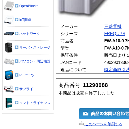
OpenBlocks
IoT関連
メーカー
三菱電機
シリーズ
FREQUPS
ネットワーク
商品名
FW-A10-0.7
サーバ・ストレージ
型番
FW-A10-0.7
保証条件
販売日より
パソコン・周辺機器
JANコード
4902901336
返品について
特定商取引
PCパーツ
商品番号
11290088
サプライ
本商品は販売を終了しました
ソフト・ライセンス
このページを印刷する