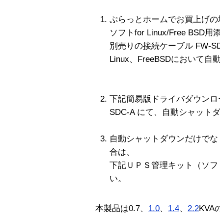
ぷらっとホームでお買上げの
ソフトfor Linux/Free BS
別売りの接続ケーブル FW-S
Linux、FreeBSDにおい
下記簡易版ドライバダウンロー
SDC-A にて、自動シャット
自動シャットダウンだけでな
合は、
下記ＵＰＳ管理キット（ソフ
い。
本製品は0.7、
1.0
、
1.4
、
2.2
KV