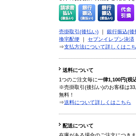
売掛取引(後払い)
｜
銀行振込(後
換宅配便
｜
セブンイレブン決済
⇒
支払方法について詳しくはこ
送料について
1つのご注文毎に
一律1,100円(税
※売掛取引(後払い)のお客様は33
無料！
⇒
送料について詳しくはこちら
配送について
在庫がある場合のご注文につき