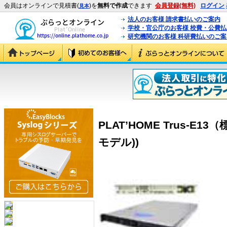
会員はオンラインで見積書(
)を
無料で作成
できます
会員登録(無料)
ログイン
見本
法人のお客様 請求書払いのご案内
学校・官公庁のお客様 校費・公費
研究機関のお客様 科研費払いのご案
PLAT’HOME Trus-E13
モデル))