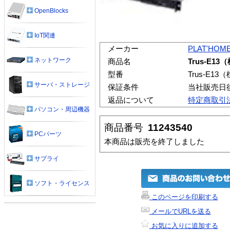
OpenBlocks
IoT関連
メーカー
PLAT'HOM
ネットワーク
商品名
Trus-E1
型番
Trus-E1
サーバ・ストレージ
保証条件
当社販売日
返品について
特定商取引
パソコン・周辺機器
商品番号
11243540
PCパーツ
本商品は販売を終了しました
サプライ
ソフト・ライセンス
このページを印刷する
メールでURLを送る
お気に入りに追加する