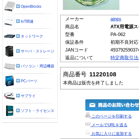
OpenBlocks
メーカー
ainex
IoT関連
商品名
ATX用電源ス
型番
PA-062
ネットワーク
保証条件
初期不良対応
JANコード
49379259037
サーバ・ストレージ
返品について
特定商取引法
パソコン・周辺機器
商品番号
11220108
PCパーツ
本商品は販売を終了しました
サプライ
ソフト・ライセンス
このページを印刷する
メールでURLを送る
お気に入りに追加する