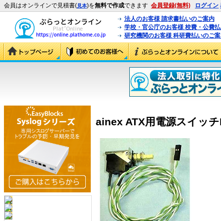
会員はオンラインで見積書(
)を
無料で作成
できます
会員登録(無料)
ログイン
見本
法人のお客様 請求書払いのご案内
学校・官公庁のお客様 校費・公費
研究機関のお客様 科研費払いのご案
ainex ATX用電源スイッチKI