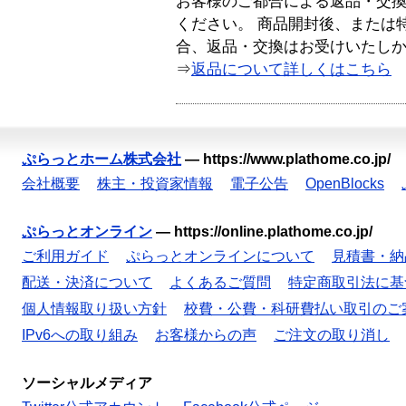
お客様のご都合による返品・交
ください。 商品開封後、または
合、返品・交換はお受けいたし
⇒
返品について詳しくはこちら
ぷらっとホーム株式会社
—
https://www.plathome.co.jp/
会社概要
株主・投資家情報
電子公告
OpenBlocks
ぷらっとオンライン
—
https://online.plathome.co.jp/
ご利用ガイド
ぷらっとオンラインについて
見積書・納
配送・決済について
よくあるご質問
特定商取引法に基
個人情報取り扱い方針
校費・公費・科研費払い取引のご
IPv6への取り組み
お客様からの声
ご注文の取り消し
ソーシャルメディア