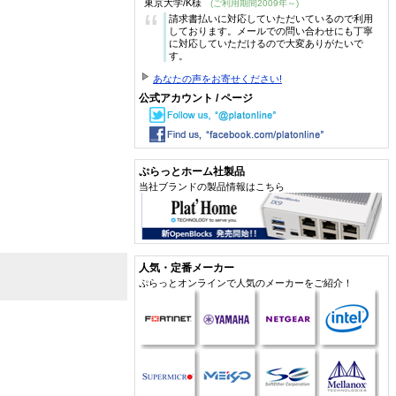
東京大学/K様
(ご利用期間2009年～)
“
請求書払いに対応していただいているので利用
しております。メールでの問い合わせにも丁寧
に対応していただけるので大変ありがたいで
す。
あなたの声をお寄せください!
公式アカウント / ページ
ぷらっとホーム社製品
当社ブランドの製品情報はこちら
人気・定番メーカー
ぷらっとオンラインで人気のメーカーをご紹介！