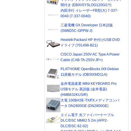
間付き (EBIX/SYSLOG120G/1Y)
内田洋行 イレーザーFB型(大) 7-337-
0040 (7-337-0040)
三菱電機 GX Developer 日本語版
(SW8D5C-GPPW-J)
Hewlett-Packard HP 外付けUSB DVD
ドライブ (701498-B21)
CISCO Japan 250V AC Type A Power
Cable (CAB-TA-250V-JP=)
PLAT'HOME OpenBlocks IX9 Debian
11搭載モデル (OBSIX9/D11A)
金井電器産業 MINI KEYBOARD Pro
USBモデル 英語版 (金井電器)
(HMB632KUS/R)
大電 100BASE-TX/FXメディアコンバ
ータ DN2800GE (DN2800GE)
エイム電子 光ファイバーケーブル
DLC/DSC MM62.5 2m (AFP2-
DLC/DSC-62-02)