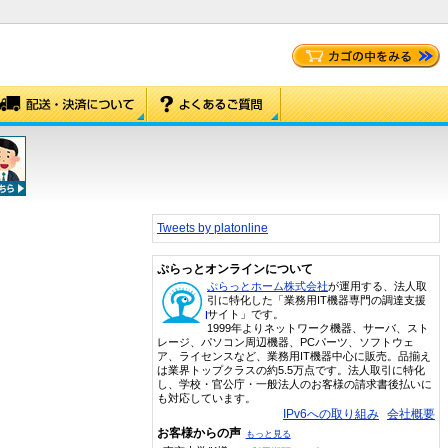
Tweets by platonline
ぷらっとオンラインについて
ぷらっとホーム株式会社
が運用する、法人取
引に特化した「業務用IT機器専門の調達支援
サイト」です。
1999年よりネットワーク機器、サーバ、スト
レージ、パソコン周辺機器、PCパーツ、ソフトウェ
ア、ライセンスなど、業務用IT機器中心に販売。品揃え
は業界トップクラスの約5.5万点です。法人取引に特化
し、学校・官公庁・一般法人のお客様の請求書後払いに
も対応しています。
IPv6への取り組み
会社概要
お客様からの声
もっと見る