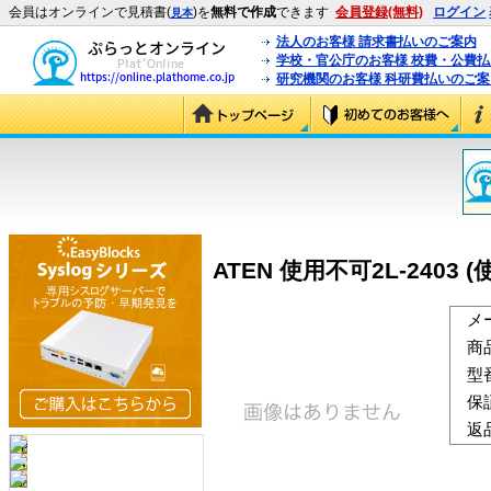
会員はオンラインで見積書(
)を
無料で作成
できます
会員登録(無料)
ログイン
見本
法人のお客様 請求書払いのご案内
学校・官公庁のお客様 校費・公費
研究機関のお客様 科研費払いのご案
ATEN 使用不可2L-2403 (
メ
商
型
保
返