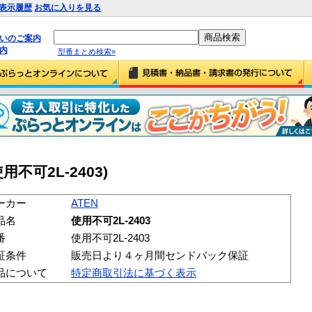
表示履歴
お気に入りを見る
払いのご案内
内
型番まとめ検索»
使用不可2L-2403)
ーカー
ATEN
品名
使用不可2L-2403
番
使用不可2L-2403
証条件
販売日より４ヶ月間センドバック保証
品について
特定商取引法に基づく表示