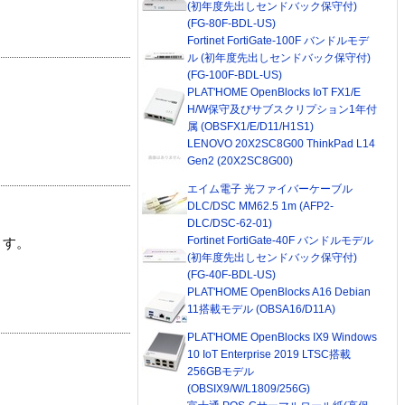
(初年度先出しセンドバック保守付)
(FG-80F-BDL-US)
Fortinet FortiGate-100F バンドルモデ
ル (初年度先出しセンドバック保守付)
(FG-100F-BDL-US)
PLAT'HOME OpenBlocks IoT FX1/E
H/W保守及びサブスクリプション1年付
属 (OBSFX1/E/D11/H1S1)
LENOVO 20X2SC8G00 ThinkPad L14
Gen2 (20X2SC8G00)
エイム電子 光ファイバーケーブル
DLC/DSC MM62.5 1m (AFP2-
DLC/DSC-62-01)
Fortinet FortiGate-40F バンドルモデル
ます。
(初年度先出しセンドバック保守付)
(FG-40F-BDL-US)
PLAT'HOME OpenBlocks A16 Debian
11搭載モデル (OBSA16/D11A)
PLAT'HOME OpenBlocks IX9 Windows
10 IoT Enterprise 2019 LTSC搭載
256GBモデル
(OBSIX9/W/L1809/256G)