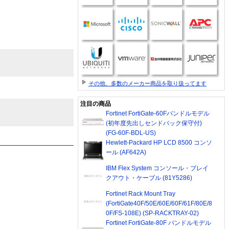
その他、多数のメーカー商品を取り扱ってます
注目の商品
Fortinet FortiGate-60Fバンドルモデル
(初年度先出しセンドバック保守付)
(FG-60F-BDL-US)
Hewlett-Packard HP LCD 8500 コンソ
ール (AF642A)
IBM Flex System コンソール・ブレイ
クアウト・ケーブル (81Y5286)
Fortinet Rack Mount Tray
(FortiGate40F/50E/60E/60F/61F/80E/8
0F/FS-108E) (SP-RACKTRAY-02)
Fortinet FortiGate-80F バンドルモデル