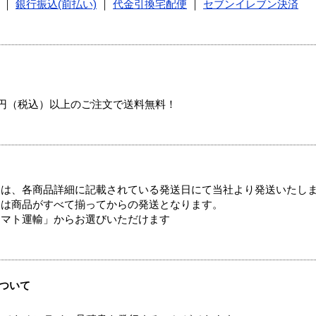
｜
銀行振込(前払い)
｜
代金引換宅配便
｜
セブンイレブン決済
00円（税込）以上のご注文で送料無料！
ては、各商品詳細に記載されている発送日にて当社より発送いたし
送は商品がすべて揃ってからの発送となります。
ヤマト運輸」からお選びいただけます
ついて