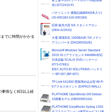
富士通 POS-Cサーマルロール紙(高保
存) (0722410-P)
パナソニック 感熱記録紙B4(6本入り)
UG-0001B4 (UG-0001B4)
応研 販売大臣 NX スタンドアロン
(OKN-423533)
着までに時間がかかる
大電 環境対応 1000BASE-T/X メディ
アコンバータ (DN1800SG2E)
Microsoft Windows Server Standard
2019 16コアライセンス 64bitWin対応
日本語版 5CAL付 DVDパッケージ
(P73-07691)
IDEC AUTO-ID SOLUTIONS バッテリ
ー BP-007 (BP-007)
TP-Link AX1800 壁面埋め込み型 Wi-Fi
6アクセスポイント (EAP615-WALL)
の事情なく8日以上経
PLAT'HOME OpenBlocks IX9 Debian
10搭載モデル (OBSIX9/D10A)
PLAT'HOME EasyBlocks Syslog 120G
サブスクリプション(保守サービス) 1年