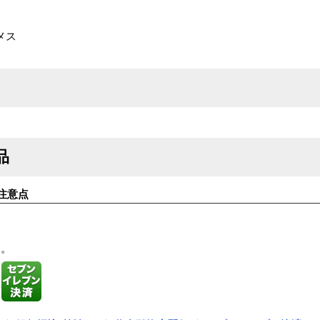
Nメス
品
注意点
す。