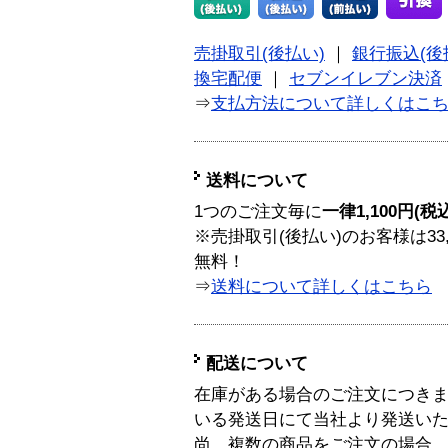
売掛取引(後払い)
｜
銀行振込(後
換宅配便
｜
セブンイレブン決済
⇒
支払方法について詳しくはこ
送料について
1つのご注文毎に
一律1,100円(税
※売掛取引(後払い)のお客様は33
無料！
⇒
送料について詳しくはこちら
配送について
在庫がある場合のご注文につき
いる発送日にて当社より発送い
尚、複数の商品をご注文の場合