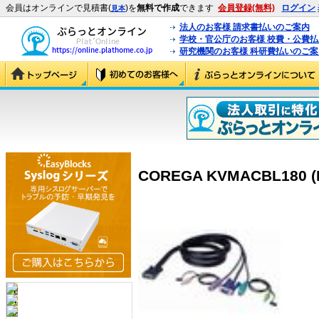
会員はオンラインで見積書(
)を
無料で作成
できます
会員登録(無料)
ログイン
見本
法人のお客様 請求書払いのご案内
学校・官公庁のお客様 校費・公費
研究機関のお客様 科研費払いのご案
COREGA KVMACBL180 (