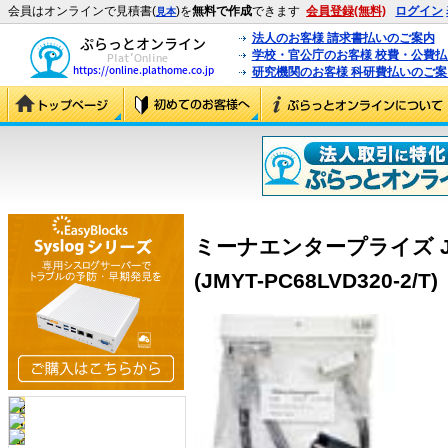
会員はオンラインで見積書(
)を
無料で作成
できます
会員登録(無料)
ログイン
見本
法人のお客様 請求書払いのご案内
学校・官公庁のお客様 校費・公費
研究機関のお客様 科研費払いのご案
ミーナエンタープライズ JMYT
(JMYT-PC68LVD320-2/T)