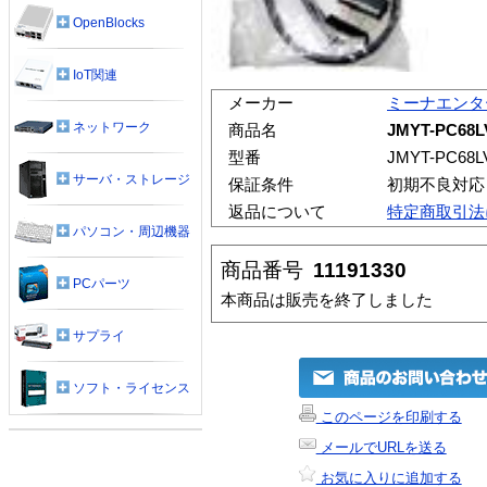
OpenBlocks
IoT関連
メーカー
ミーナエンタ
ネットワーク
商品名
JMYT-PC68L
型番
JMYT-PC68L
サーバ・ストレージ
保証条件
初期不良対応
返品について
特定商取引法
パソコン・周辺機器
商品番号
11191330
PCパーツ
本商品は販売を終了しました
サプライ
ソフト・ライセンス
このページを印刷する
メールでURLを送る
お気に入りに追加する