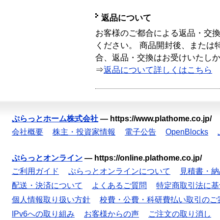
返品について
お客様のご都合による返品・交
ください。 商品開封後、または
合、返品・交換はお受けいたし
⇒
返品について詳しくはこちら
ぷらっとホーム株式会社
—
https://www.plathome.co.jp/
会社概要
株主・投資家情報
電子公告
OpenBlocks
ぷらっとオンライン
—
https://online.plathome.co.jp/
ご利用ガイド
ぷらっとオンラインについて
見積書・納
配送・決済について
よくあるご質問
特定商取引法に基
個人情報取り扱い方針
校費・公費・科研費払い取引のご
IPv6への取り組み
お客様からの声
ご注文の取り消し