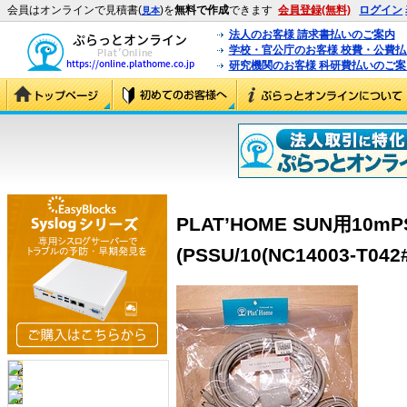
会員はオンラインで見積書(
)を
無料で作成
できます
会員登録(無料)
ログイン
見本
法人のお客様 請求書払いのご案内
学校・官公庁のお客様 校費・公費
研究機関のお客様 科研費払いのご案
PLAT’HOME SUN用10
(PSSU/10(NC14003-T042#