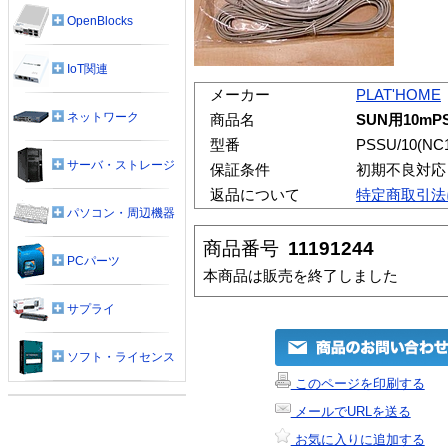
OpenBlocks
IoT関連
メーカー
PLAT'HOME
ネットワーク
商品名
SUN用10mP
型番
PSSU/10(NC1
サーバ・ストレージ
保証条件
初期不良対応
返品について
特定商取引法
パソコン・周辺機器
商品番号
11191244
PCパーツ
本商品は販売を終了しました
サプライ
ソフト・ライセンス
このページを印刷する
メールでURLを送る
お気に入りに追加する