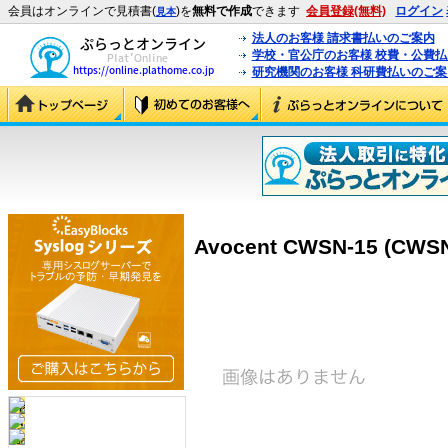
会員はオンラインで見積書(
)を
無料で作成
できます
会員登録(無料)
ログイン
見本
法人のお客様 請求書払いのご案内
学校・官公庁のお客様 校費・公費
研究機関のお客様 科研費払いのご案
Avocent CWSN-15 (CWSN