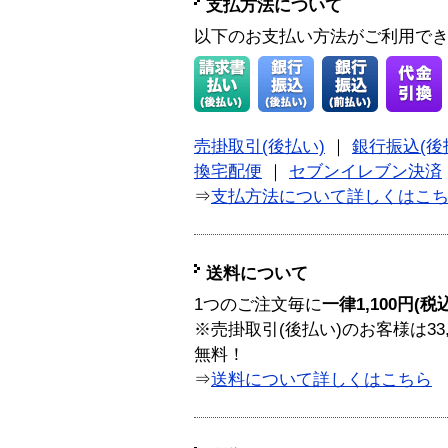
支払方法について
以下のお支払い方法がご利用で
売掛取引(後払い)
｜
銀行振込(後
換宅配便
｜
セブンイレブン決済
⇒
支払方法について詳しくはこ
送料について
1つのご注文毎に
一律1,100円(税
※売掛取引(後払い)のお客様は33
無料！
⇒
送料について詳しくはこちら