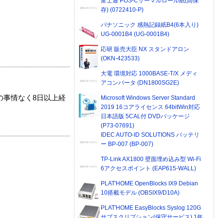
富士通 POS-Cサーマルロール紙(高保
存) (0722410-P)
パナソニック 感熱記録紙B4(6本入り)
UG-0001B4 (UG-0001B4)
応研 販売大臣 NX スタンドアロン
(OKN-423533)
大電 環境対応 1000BASE-T/X メディ
アコンバータ (DN1800SG2E)
の事情なく8日以上経
Microsoft Windows Server Standard
2019 16コアライセンス 64bitWin対応
日本語版 5CAL付 DVDパッケージ
(P73-07691)
IDEC AUTO-ID SOLUTIONS バッテリ
ー BP-007 (BP-007)
TP-Link AX1800 壁面埋め込み型 Wi-Fi
6アクセスポイント (EAP615-WALL)
PLAT'HOME OpenBlocks IX9 Debian
10搭載モデル (OBSIX9/D10A)
PLAT'HOME EasyBlocks Syslog 120G
サブスクリプション(保守サービス) 1年