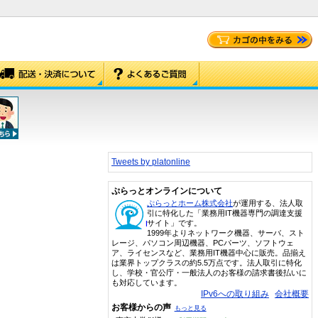
Tweets by platonline
ぷらっとオンラインについて
ぷらっとホーム株式会社
が運用する、法人取
引に特化した「業務用IT機器専門の調達支援
サイト」です。
1999年よりネットワーク機器、サーバ、スト
レージ、パソコン周辺機器、PCパーツ、ソフトウェ
ア、ライセンスなど、業務用IT機器中心に販売。品揃え
は業界トップクラスの約5.5万点です。法人取引に特化
し、学校・官公庁・一般法人のお客様の請求書後払いに
も対応しています。
IPv6への取り組み
会社概要
お客様からの声
もっと見る