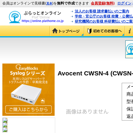
会員はオンラインで見積書(
)を
無料で作成
できます
会員登録(無料)
ログイン
見本
法人のお客様 請求書払いのご案内
学校・官公庁のお客様 校費・公費
研究機関のお客様 科研費払いのご案
Avocent CWSN-4 (CWSN-
メ
商
型
保
返