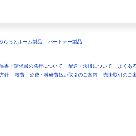
ぷらっとホーム製品
パートナー製品
品書・請求書の発行について
配送・決済について
よくあ
方針
校費・公費・科研費払い取引のご案内
売掛取引のご