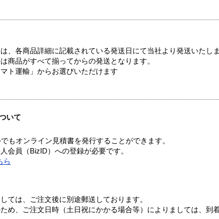
ては、各商品詳細に記載されている発送日にて当社より発送いたし
送は商品がすべて揃ってからの発送となります。
ヤマト運輸」からお選びいただけます
ついて
つでもオンライン見積書を発行することができます。
会員（BizID）への登録が必要です。
ちら
ましては、ご注文後に別途郵送しております。
のため、ご注文日時（土日祝にかかる場合等）によりましては、到