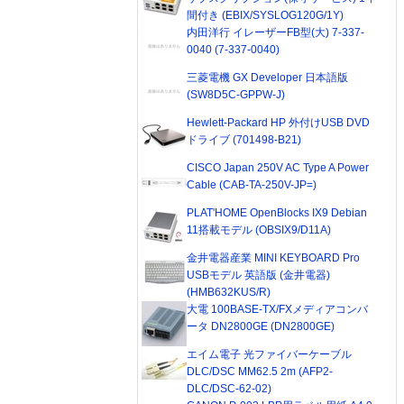
間付き (EBIX/SYSLOG120G/1Y)
内田洋行 イレーザーFB型(大) 7-337-
0040 (7-337-0040)
三菱電機 GX Developer 日本語版
(SW8D5C-GPPW-J)
Hewlett-Packard HP 外付けUSB DVD
ドライブ (701498-B21)
CISCO Japan 250V AC Type A Power
Cable (CAB-TA-250V-JP=)
PLAT'HOME OpenBlocks IX9 Debian
11搭載モデル (OBSIX9/D11A)
金井電器産業 MINI KEYBOARD Pro
USBモデル 英語版 (金井電器)
(HMB632KUS/R)
大電 100BASE-TX/FXメディアコンバ
ータ DN2800GE (DN2800GE)
エイム電子 光ファイバーケーブル
DLC/DSC MM62.5 2m (AFP2-
DLC/DSC-62-02)