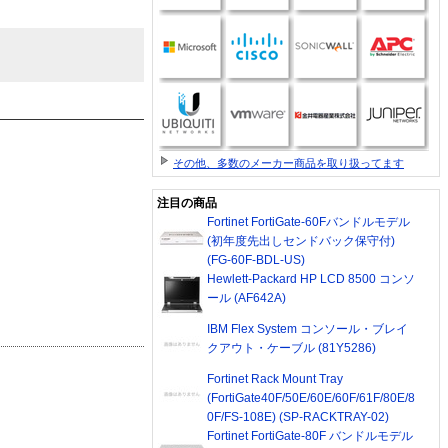
その他、多数のメーカー商品を取り扱ってます
注目の商品
Fortinet FortiGate-60Fバンドルモデル
(初年度先出しセンドバック保守付)
(FG-60F-BDL-US)
Hewlett-Packard HP LCD 8500 コンソ
ール (AF642A)
IBM Flex System コンソール・ブレイ
クアウト・ケーブル (81Y5286)
Fortinet Rack Mount Tray
(FortiGate40F/50E/60E/60F/61F/80E/8
0F/FS-108E) (SP-RACKTRAY-02)
Fortinet FortiGate-80F バンドルモデル