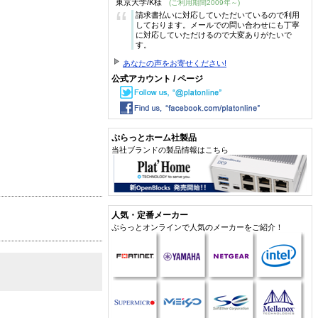
東京大学/K様
(ご利用期間2009年～)
“
請求書払いに対応していただいているので利用
しております。メールでの問い合わせにも丁寧
に対応していただけるので大変ありがたいで
す。
あなたの声をお寄せください!
公式アカウント / ページ
ぷらっとホーム社製品
当社ブランドの製品情報はこちら
人気・定番メーカー
ぷらっとオンラインで人気のメーカーをご紹介！