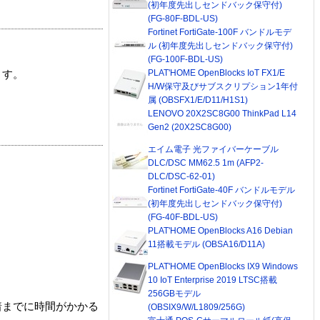
(初年度先出しセンドバック保守付)
(FG-80F-BDL-US)
Fortinet FortiGate-100F バンドルモデ
ル (初年度先出しセンドバック保守付)
(FG-100F-BDL-US)
PLAT'HOME OpenBlocks IoT FX1/E
ます。
H/W保守及びサブスクリプション1年付
属 (OBSFX1/E/D11/H1S1)
LENOVO 20X2SC8G00 ThinkPad L14
Gen2 (20X2SC8G00)
エイム電子 光ファイバーケーブル
DLC/DSC MM62.5 1m (AFP2-
DLC/DSC-62-01)
Fortinet FortiGate-40F バンドルモデル
(初年度先出しセンドバック保守付)
(FG-40F-BDL-US)
PLAT'HOME OpenBlocks A16 Debian
11搭載モデル (OBSA16/D11A)
PLAT'HOME OpenBlocks IX9 Windows
10 IoT Enterprise 2019 LTSC搭載
256GBモデル
着までに時間がかかる
(OBSIX9/W/L1809/256G)