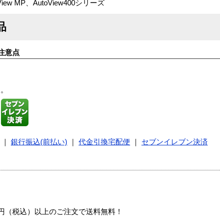
ew MP、AutoView400シリーズ
品
注意点
す。
｜
銀行振込(前払い)
｜
代金引換宅配便
｜
セブンイレブン決済
00円（税込）以上のご注文で送料無料！