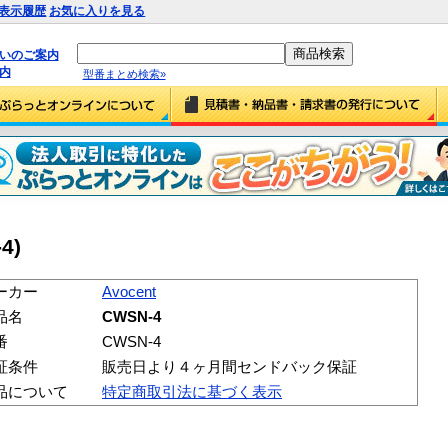
表示履歴
お気に入りを見る
払いのご案内
内
型番まとめ検索»
4)
ーカー
Avocent
品名
CWSN-4
番
CWSN-4
証条件
販売日より４ヶ月間センドバック保証
品について
特定商取引法に基づく表示