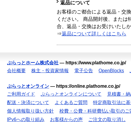
返品について
お客様のご都合による返品・交
ください。 商品開封後、または
合、返品・交換はお受けいたし
⇒
返品について詳しくはこちら
ぷらっとホーム株式会社
—
https://www.plathome.co.jp/
会社概要
株主・投資家情報
電子公告
OpenBlocks
ぷらっとオンライン
—
https://online.plathome.co.jp/
ご利用ガイド
ぷらっとオンラインについて
見積書・納
配送・決済について
よくあるご質問
特定商取引法に基
個人情報取り扱い方針
校費・公費・科研費払い取引のご
IPv6への取り組み
お客様からの声
ご注文の取り消し