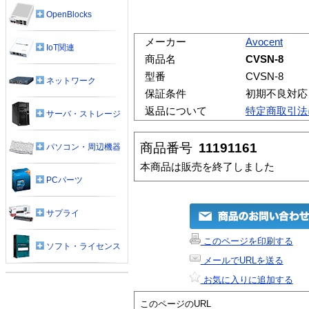
OpenBlocks
メーカー
Avocent
IoT関連
商品名
CVSN-8
型番
CVSN-8
ネットワーク
保証条件
初期不良対応
返品について
特定商取引法
サーバ・ストレージ
商品番号
11191161
パソコン・周辺機器
本商品は販売を終了しました
PCパーツ
サプライ
このページを印刷する
ソフト・ライセンス
メールでURLを送る
お気に入りに追加する
このページのURL