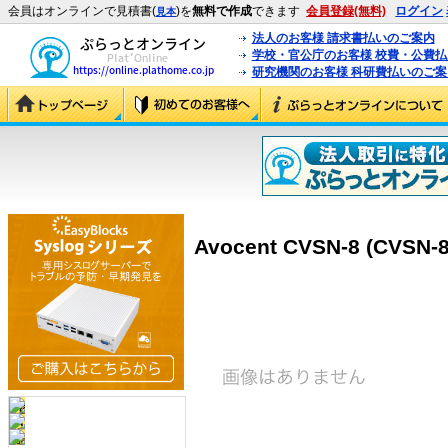
会員はオンラインで見積書(
)を
無料で作成
できます
会員登録(無料)
ログイン
見本
法人のお客様 請求書払いのご案内
学校・官公庁のお客様 校費・公費
研究機関のお客様 科研費払いのご案
Avocent CVSN-8 (CVSN-8