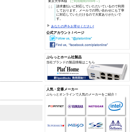
東京大学/K様
(ご利用期間2009年～)
“
請求書払いに対応していただいているので利用
しております。メールでの問い合わせにも丁寧
に対応していただけるので大変ありがたいで
す。
あなたの声をお寄せください!
公式アカウント / ページ
ぷらっとホーム社製品
当社ブランドの製品情報はこちら
人気・定番メーカー
ぷらっとオンラインで人気のメーカーをご紹介！