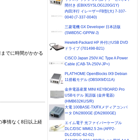
間付き (EBIX/SYSLOG120G/1Y)
内田洋行 イレーザーFB型(大) 7-337-
0040 (7-337-0040)
三菱電機 GX Developer 日本語版
(SW8D5C-GPPW-J)
Hewlett-Packard HP 外付けUSB DVD
ドライブ (701498-B21)
着までに時間がかかる
CISCO Japan 250V AC Type A Power
Cable (CAB-TA-250V-JP=)
PLAT'HOME OpenBlocks IX9 Debian
11搭載モデル (OBSIX9/D11A)
金井電器産業 MINI KEYBOARD Pro
USBモデル 英語版 (金井電器)
(HMB632KUS/R)
大電 100BASE-TX/FXメディアコンバ
ータ DN2800GE (DN2800GE)
の事情なく8日以上経
エイム電子 光ファイバーケーブル
DLC/DSC MM62.5 2m (AFP2-
DLC/DSC-62-02)