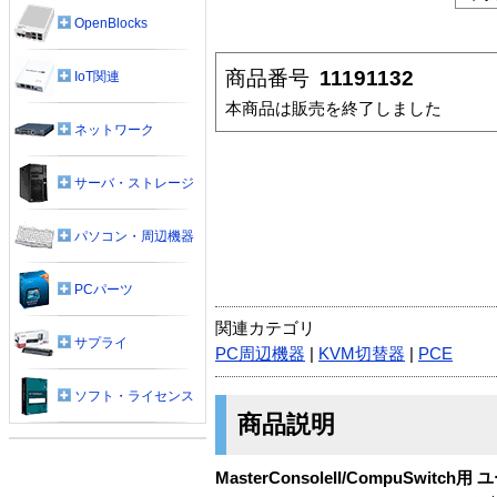
OpenBlocks
商品番号
11191132
IoT関連
本商品は販売を終了しました
ネットワーク
サーバ・ストレージ
パソコン・周辺機器
PCパーツ
関連カテゴリ
サプライ
PC周辺機器
|
KVM切替器
|
PCE
ソフト・ライセンス
商品説明
MasterConsoleII/CompuSwi