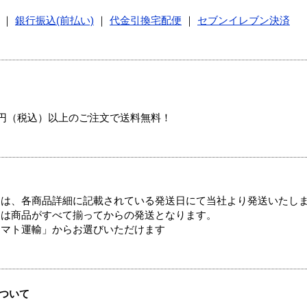
｜
銀行振込(前払い)
｜
代金引換宅配便
｜
セブンイレブン決済
00円（税込）以上のご注文で送料無料！
ては、各商品詳細に記載されている発送日にて当社より発送いたし
送は商品がすべて揃ってからの発送となります。
ヤマト運輸」からお選びいただけます
ついて