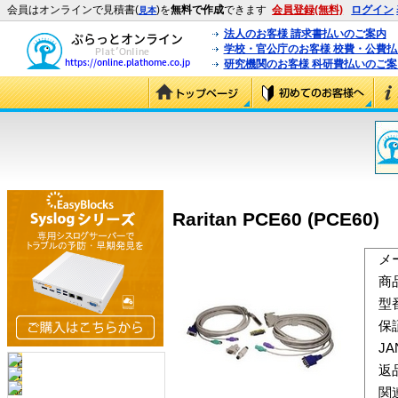
会員はオンラインで見積書(
)を
無料で作成
できます
会員登録(無料)
ログイン
見本
法人のお客様 請求書払いのご案内
学校・官公庁のお客様 校費・公費
研究機関のお客様 科研費払いのご案
Raritan PCE60 (PCE60)
メ
商
型
保
J
返
関