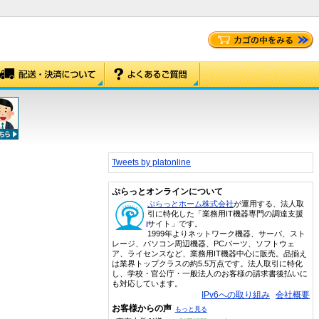
Tweets by platonline
ぷらっとオンラインについて
ぷらっとホーム株式会社
が運用する、法人取
引に特化した「業務用IT機器専門の調達支援
サイト」です。
1999年よりネットワーク機器、サーバ、スト
レージ、パソコン周辺機器、PCパーツ、ソフトウェ
ア、ライセンスなど、業務用IT機器中心に販売。品揃え
は業界トップクラスの約5.5万点です。法人取引に特化
し、学校・官公庁・一般法人のお客様の請求書後払いに
も対応しています。
IPv6への取り組み
会社概要
お客様からの声
もっと見る