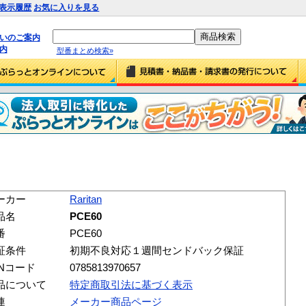
表示履歴
お気に入りを見る
払いのご案内
内
型番まとめ検索»
ーカー
Raritan
品名
PCE60
番
PCE60
証条件
初期不良対応１週間センドバック保証
ANコード
0785813970657
品について
特定商取引法に基づく表示
連
メーカー商品ページ