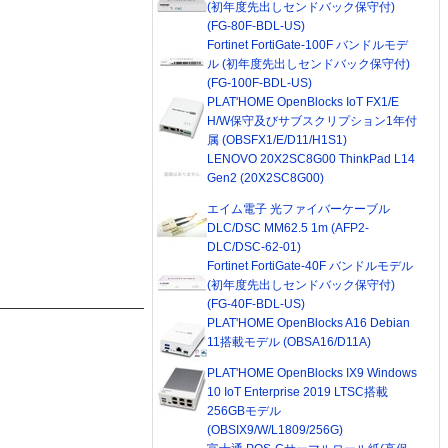
(初年度先出しセンドバック保守付)
(FG-80F-BDL-US)
Fortinet FortiGate-100F バンドルモデ
ル (初年度先出しセンドバック保守付)
(FG-100F-BDL-US)
PLAT'HOME OpenBlocks IoT FX1/E
H/W保守及びサブスクリプション1年付
属 (OBSFX1/E/D11/H1S1)
LENOVO 20X2SC8G00 ThinkPad L14
Gen2 (20X2SC8G00)
エイム電子 光ファイバーケーブル
DLC/DSC MM62.5 1m (AFP2-
DLC/DSC-62-01)
Fortinet FortiGate-40F バンドルモデル
(初年度先出しセンドバック保守付)
(FG-40F-BDL-US)
PLAT'HOME OpenBlocks A16 Debian
11搭載モデル (OBSA16/D11A)
PLAT'HOME OpenBlocks IX9 Windows
10 IoT Enterprise 2019 LTSC搭載
256GBモデル
(OBSIX9/W/L1809/256G)