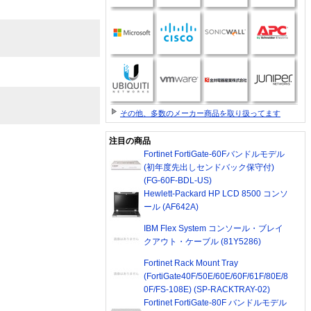
その他、多数のメーカー商品を取り扱ってます
注目の商品
Fortinet FortiGate-60Fバンドルモデル
(初年度先出しセンドバック保守付)
(FG-60F-BDL-US)
Hewlett-Packard HP LCD 8500 コンソ
ール (AF642A)
IBM Flex System コンソール・ブレイ
クアウト・ケーブル (81Y5286)
Fortinet Rack Mount Tray
(FortiGate40F/50E/60E/60F/61F/80E/8
0F/FS-108E) (SP-RACKTRAY-02)
Fortinet FortiGate-80F バンドルモデル