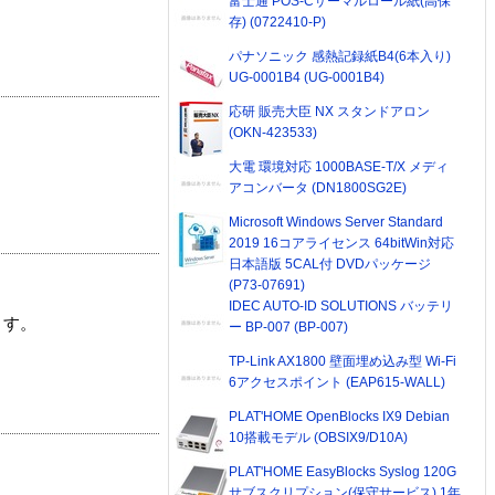
富士通 POS-Cサーマルロール紙(高保
存) (0722410-P)
パナソニック 感熱記録紙B4(6本入り)
UG-0001B4 (UG-0001B4)
応研 販売大臣 NX スタンドアロン
(OKN-423533)
大電 環境対応 1000BASE-T/X メディ
アコンバータ (DN1800SG2E)
Microsoft Windows Server Standard
2019 16コアライセンス 64bitWin対応
日本語版 5CAL付 DVDパッケージ
(P73-07691)
IDEC AUTO-ID SOLUTIONS バッテリ
ます。
ー BP-007 (BP-007)
TP-Link AX1800 壁面埋め込み型 Wi-Fi
6アクセスポイント (EAP615-WALL)
PLAT'HOME OpenBlocks IX9 Debian
10搭載モデル (OBSIX9/D10A)
PLAT'HOME EasyBlocks Syslog 120G
サブスクリプション(保守サービス) 1年