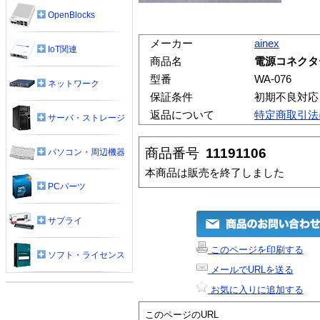
OpenBlocks
メーカー
ainex
IoT関連
商品名
電源コネクタ
型番
WA-076
ネットワーク
保証条件
初期不良対応
返品について
特定商取引法
サーバ・ストレージ
商品番号
11191106
パソコン・周辺機器
本商品は販売を終了しました
PCパーツ
サプライ
このページを印刷する
ソフト・ライセンス
メールでURLを送る
お気に入りに追加する
このページのURL