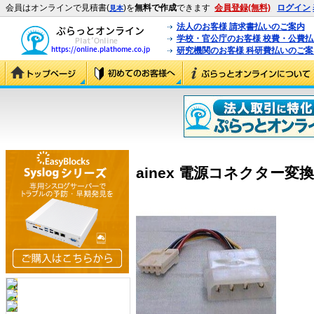
会員はオンラインで見積書(
)を
無料で作成
できます
会員登録(無料)
ログイン
見本
法人のお客様 請求書払いのご案内
学校・官公庁のお客様 校費・公費
研究機関のお客様 科研費払いのご案
ainex 電源コネクター変換ケ