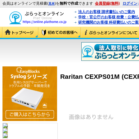
会員はオンラインで見積書(
)を
無料で作成
できます
会員登録(無料)
ログイン
見本
法人のお客様 請求書払いのご案内
学校・官公庁のお客様 校費・公費
研究機関のお客様 科研費払いのご案
Raritan CEXPS01M (CEX