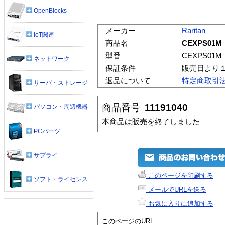
OpenBlocks
メーカー
Raritan
IoT関連
商品名
CEXPS01M
型番
CEXPS01M
ネットワーク
保証条件
販売日より
返品について
特定商取引
サーバ・ストレージ
商品番号
11191040
パソコン・周辺機器
本商品は販売を終了しました
PCパーツ
サプライ
このページを印刷する
ソフト・ライセンス
メールでURLを送る
お気に入りに追加する
このページのURL