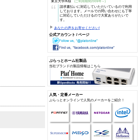
東京大学/K様
(ご利用期間2009年～)
“
請求書払いに対応していただいているので利用
しております。メールでの問い合わせにも丁寧
に対応していただけるので大変ありがたいで
す。
あなたの声をお寄せください!
公式アカウント / ページ
ぷらっとホーム社製品
当社ブランドの製品情報はこちら
人気・定番メーカー
ぷらっとオンラインで人気のメーカーをご紹介！