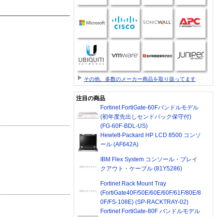
その他、多数のメーカー商品を取り扱ってます
注目の商品
Fortinet FortiGate-60Fバンドルモデル
(初年度先出しセンドバック保守付)
(FG-60F-BDL-US)
Hewlett-Packard HP LCD 8500 コンソ
ール (AF642A)
IBM Flex System コンソール・ブレイ
クアウト・ケーブル (81Y5286)
Fortinet Rack Mount Tray
(FortiGate40F/50E/60E/60F/61F/80E/8
0F/FS-108E) (SP-RACKTRAY-02)
Fortinet FortiGate-80F バンドルモデル