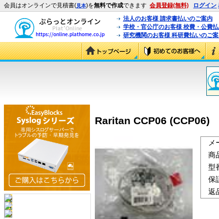
会員はオンラインで見積書(
)を
無料で作成
できます
会員登録(無料)
ログイン
見本
法人のお客様 請求書払いのご案内
学校・官公庁のお客様 校費・公費
研究機関のお客様 科研費払いのご案
Raritan CCP06 (CCP06)
メ
商
型
保
返