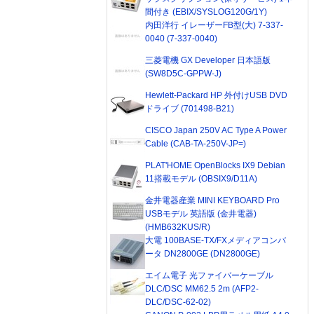
間付き (EBIX/SYSLOG120G/1Y)
内田洋行 イレーザーFB型(大) 7-337-
0040 (7-337-0040)
三菱電機 GX Developer 日本語版
(SW8D5C-GPPW-J)
Hewlett-Packard HP 外付けUSB DVD
ドライブ (701498-B21)
CISCO Japan 250V AC Type A Power
Cable (CAB-TA-250V-JP=)
PLAT'HOME OpenBlocks IX9 Debian
11搭載モデル (OBSIX9/D11A)
金井電器産業 MINI KEYBOARD Pro
USBモデル 英語版 (金井電器)
(HMB632KUS/R)
大電 100BASE-TX/FXメディアコンバ
ータ DN2800GE (DN2800GE)
エイム電子 光ファイバーケーブル
DLC/DSC MM62.5 2m (AFP2-
DLC/DSC-62-02)