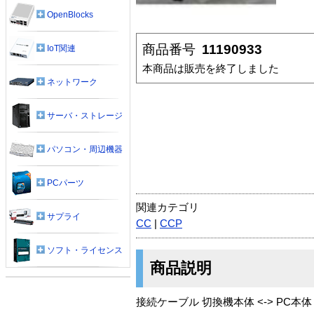
OpenBlocks
商品番号
11190933
IoT関連
本商品は販売を終了しました
ネットワーク
サーバ・ストレージ
パソコン・周辺機器
PCパーツ
関連カテゴリ
サプライ
CC
|
CCP
ソフト・ライセンス
商品説明
接続ケーブル 切換機本体 <-> PC本体 