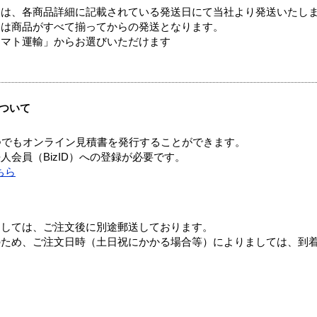
ては、各商品詳細に記載されている発送日にて当社より発送いたし
送は商品がすべて揃ってからの発送となります。
ヤマト運輸」からお選びいただけます
ついて
つでもオンライン見積書を発行することができます。
会員（BizID）への登録が必要です。
ちら
ましては、ご注文後に別途郵送しております。
のため、ご注文日時（土日祝にかかる場合等）によりましては、到