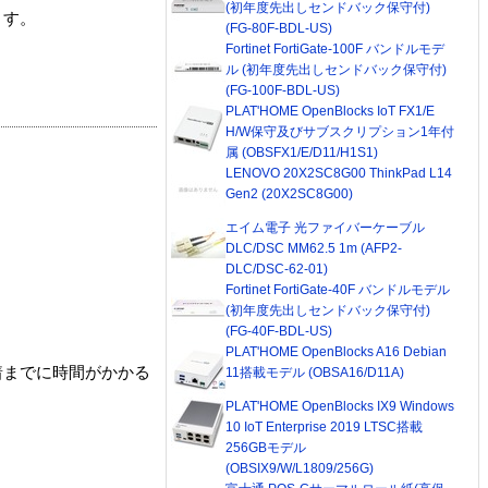
(初年度先出しセンドバック保守付)
ます。
(FG-80F-BDL-US)
Fortinet FortiGate-100F バンドルモデ
ル (初年度先出しセンドバック保守付)
(FG-100F-BDL-US)
PLAT'HOME OpenBlocks IoT FX1/E
H/W保守及びサブスクリプション1年付
属 (OBSFX1/E/D11/H1S1)
LENOVO 20X2SC8G00 ThinkPad L14
Gen2 (20X2SC8G00)
エイム電子 光ファイバーケーブル
DLC/DSC MM62.5 1m (AFP2-
DLC/DSC-62-01)
Fortinet FortiGate-40F バンドルモデル
(初年度先出しセンドバック保守付)
(FG-40F-BDL-US)
PLAT'HOME OpenBlocks A16 Debian
着までに時間がかかる
11搭載モデル (OBSA16/D11A)
PLAT'HOME OpenBlocks IX9 Windows
10 IoT Enterprise 2019 LTSC搭載
256GBモデル
(OBSIX9/W/L1809/256G)