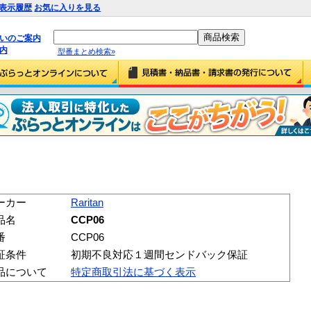
表示履歴
お気に入りを見る
払いのご案内
内
型番まとめ検索»
ーカー
Raritan
品名
CCP06
番
CCP06
証条件
初期不良対応１週間センドバック保証
品について
特定商取引法に基づく表示