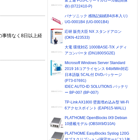
富士通 POS-Cサーマルロール紙(高保
存) (0722410-P)
パナソニック 感熱記録紙B4(6本入り)
UG-0001B4 (UG-0001B4)
応研 販売大臣 NX スタンドアロン
の事情なく8日以上経
(OKN-423533)
大電 環境対応 1000BASE-T/X メディ
アコンバータ (DN1800SG2E)
Microsoft Windows Server Standard
2019 16コアライセンス 64bitWin対応
日本語版 5CAL付 DVDパッケージ
(P73-07691)
IDEC AUTO-ID SOLUTIONS バッテリ
ー BP-007 (BP-007)
TP-Link AX1800 壁面埋め込み型 Wi-Fi
6アクセスポイント (EAP615-WALL)
PLAT'HOME OpenBlocks IX9 Debian
10搭載モデル (OBSIX9/D10A)
PLAT'HOME EasyBlocks Syslog 120G
サブスクリプション(保守サービス) 1年