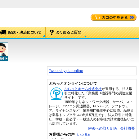
Tweets by platonline
ぷらっとオンラインについて
ぷらっとホーム株式会社
が運用する、法人取
引に特化した「業務用IT機器専門の調達支援
サイト」です。
1999年よりネットワーク機器、サーバ、スト
レージ、パソコン周辺機器、PCパーツ、ソフトウェ
ア、ライセンスなど、業務用IT機器中心に販売。品揃え
は業界トップクラスの約5.5万点です。法人取引に特化
し、学校・官公庁・一般法人のお客様の請求書後払いに
も対応しています。
IPv6への取り組み
会社概要
お客様からの声
もっと見る