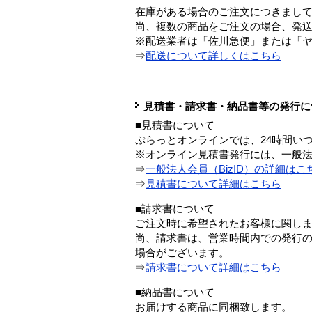
在庫がある場合のご注文につきまし
尚、複数の商品をご注文の場合、発
※配送業者は「佐川急便」または「
⇒
配送について詳しくはこちら
見積書・請求書・納品書等の発行に
■見積書について
ぷらっとオンラインでは、24時間い
※オンライン見積書発行には、一般法人
⇒
一般法人会員（BizID）の詳細はこ
⇒
見積書について詳細はこちら
■請求書について
ご注文時に希望されたお客様に関し
尚、請求書は、営業時間内での発行
場合がございます。
⇒
請求書について詳細はこちら
■納品書について
お届けする商品に同梱致します。