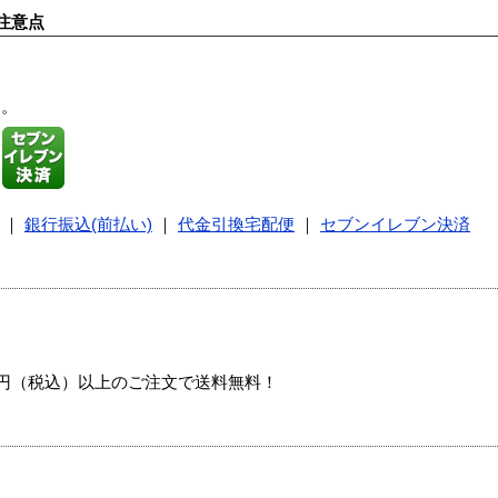
注意点
す。
｜
銀行振込(前払い)
｜
代金引換宅配便
｜
セブンイレブン決済
00円（税込）以上のご注文で送料無料！