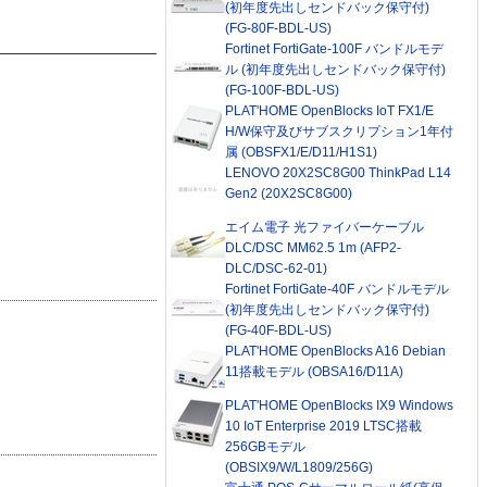
(初年度先出しセンドバック保守付)
(FG-80F-BDL-US)
Fortinet FortiGate-100F バンドルモデ
ル (初年度先出しセンドバック保守付)
(FG-100F-BDL-US)
PLAT'HOME OpenBlocks IoT FX1/E
H/W保守及びサブスクリプション1年付
属 (OBSFX1/E/D11/H1S1)
LENOVO 20X2SC8G00 ThinkPad L14
Gen2 (20X2SC8G00)
エイム電子 光ファイバーケーブル
DLC/DSC MM62.5 1m (AFP2-
DLC/DSC-62-01)
Fortinet FortiGate-40F バンドルモデル
(初年度先出しセンドバック保守付)
(FG-40F-BDL-US)
PLAT'HOME OpenBlocks A16 Debian
11搭載モデル (OBSA16/D11A)
PLAT'HOME OpenBlocks IX9 Windows
10 IoT Enterprise 2019 LTSC搭載
256GBモデル
(OBSIX9/W/L1809/256G)