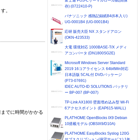
富士通 POS-Cサーマルロール紙(高保
存) (0722410-P)
ます。
パナソニック 感熱記録紙B4(6本入り)
UG-0001B4 (UG-0001B4)
応研 販売大臣 NX スタンドアロン
(OKN-423533)
大電 環境対応 1000BASE-T/X メディ
アコンバータ (DN1800SG2E)
Microsoft Windows Server Standard
2019 16コアライセンス 64bitWin対応
日本語版 5CAL付 DVDパッケージ
(P73-07691)
IDEC AUTO-ID SOLUTIONS バッテリ
ー BP-007 (BP-007)
TP-Link AX1800 壁面埋め込み型 Wi-Fi
6アクセスポイント (EAP615-WALL)
着までに時間がかかる
PLAT'HOME OpenBlocks IX9 Debian
10搭載モデル (OBSIX9/D10A)
PLAT'HOME EasyBlocks Syslog 120G
サブスクリプション(保守サービス) 1年