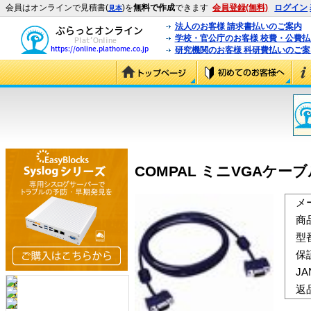
会員はオンラインで見積書(
)を
無料で作成
できます
会員登録(無料)
ログイン
見本
法人のお客様 請求書払いのご案内
学校・官公庁のお客様 校費・公費
研究機関のお客様 科研費払いのご案
COMPAL ミニVGAケーブル 
メ
商
型
保
J
返