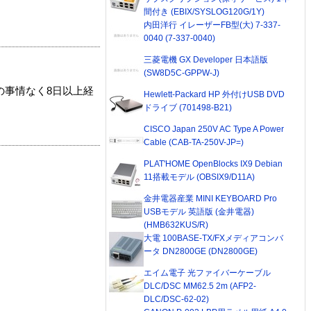
間付き (EBIX/SYSLOG120G/1Y)
内田洋行 イレーザーFB型(大) 7-337-
0040 (7-337-0040)
三菱電機 GX Developer 日本語版
(SW8D5C-GPPW-J)
の事情なく8日以上経
Hewlett-Packard HP 外付けUSB DVD
ドライブ (701498-B21)
CISCO Japan 250V AC Type A Power
Cable (CAB-TA-250V-JP=)
PLAT'HOME OpenBlocks IX9 Debian
11搭載モデル (OBSIX9/D11A)
金井電器産業 MINI KEYBOARD Pro
USBモデル 英語版 (金井電器)
(HMB632KUS/R)
大電 100BASE-TX/FXメディアコンバ
ータ DN2800GE (DN2800GE)
エイム電子 光ファイバーケーブル
DLC/DSC MM62.5 2m (AFP2-
DLC/DSC-62-02)