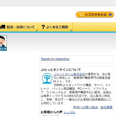
Tweets by platonline
ぷらっとオンラインについて
ぷらっとホーム株式会社
が運用する、法人取
引に特化した「業務用IT機器専門の調達支援
サイト」です。
1999年よりネットワーク機器、サーバ、スト
レージ、パソコン周辺機器、PCパーツ、ソフトウェ
ア、ライセンスなど、業務用IT機器中心に販売。品揃え
は業界トップクラスの約5.5万点です。法人取引に特化
し、学校・官公庁・一般法人のお客様の請求書後払いに
も対応しています。
IPv6への取り組み
会社概要
お客様からの声
もっと見る