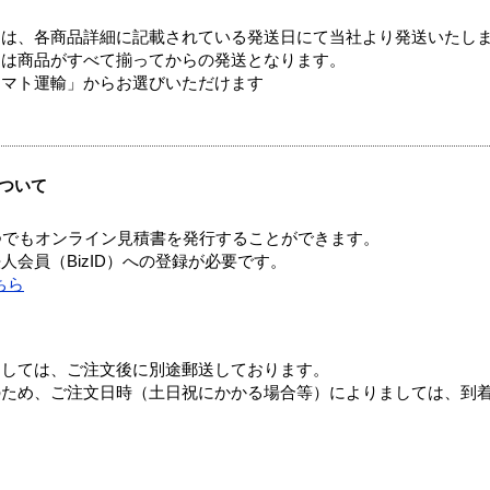
ては、各商品詳細に記載されている発送日にて当社より発送いたし
送は商品がすべて揃ってからの発送となります。
ヤマト運輸」からお選びいただけます
ついて
つでもオンライン見積書を発行することができます。
会員（BizID）への登録が必要です。
ちら
ましては、ご注文後に別途郵送しております。
のため、ご注文日時（土日祝にかかる場合等）によりましては、到