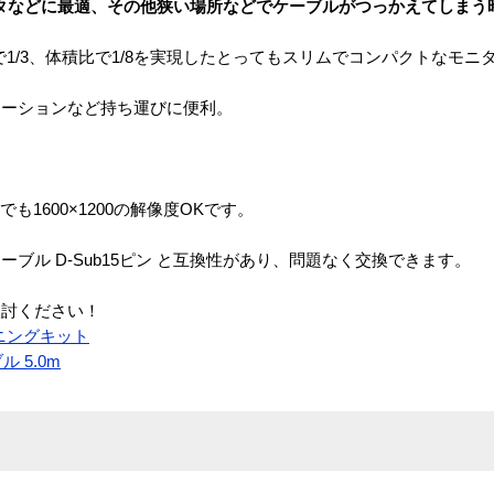
タなどに最適、その他狭い場所などでケーブルがつっかえてしまう
で1/3、体積比で1/8を実現したとってもスリムでコンパクトなモニ
テーションなど持ち運びに便利。
。
も1600×1200の解像度OKです。
Aケーブル D-Sub15ピン と互換性があり、問題なく交換できます。
検討ください！
ニングキット
ル 5.0m