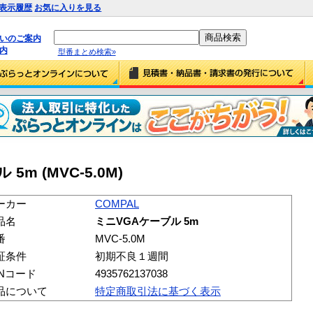
表示履歴
お気に入りを見る
払いのご案内
内
型番まとめ検索»
5m (MVC-5.0M)
ーカー
COMPAL
品名
ミニVGAケーブル 5m
番
MVC-5.0M
証条件
初期不良１週間
ANコード
4935762137038
品について
特定商取引法に基づく表示