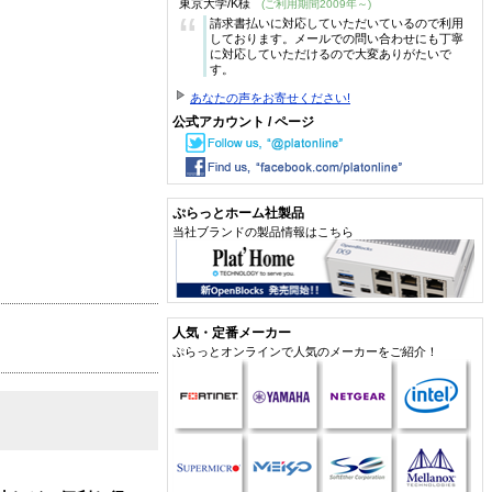
東京大学/K様
(ご利用期間2009年～)
“
請求書払いに対応していただいているので利用
しております。メールでの問い合わせにも丁寧
に対応していただけるので大変ありがたいで
す。
あなたの声をお寄せください!
公式アカウント / ページ
ぷらっとホーム社製品
当社ブランドの製品情報はこちら
人気・定番メーカー
ぷらっとオンラインで人気のメーカーをご紹介！