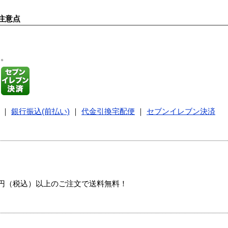
注意点
す。
｜
銀行振込(前払い)
｜
代金引換宅配便
｜
セブンイレブン決済
00円（税込）以上のご注文で送料無料！