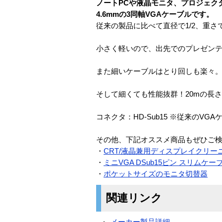
ノートPCや液晶モニタ、プロジェク
4.6mmの3同軸VGAケーブルです。
従来の製品に比べて直径で1/2、重さ
小さく軽いので、出先でのプレゼン
また細いケーブルはとり回しも楽々
そして細くても性能抜群！20mの長さで
コネクタ：HD-Sub15 ※従来のVG
その他、下記オススメ商品もぜひご
・
CRT/液晶兼用ディスプレイクリー
・
ミニVGA DSub15ピン スリムケーブ
・
ポケットサイズのモニタ切替器
関連リンク
メーカー製品詳細