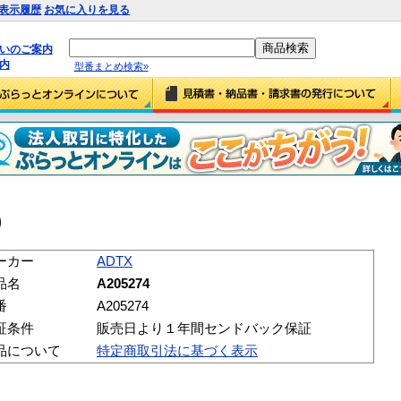
表示履歴
お気に入りを見る
払いのご案内
内
型番まとめ検索»
)
ーカー
ADTX
品名
A205274
番
A205274
証条件
販売日より１年間センドバック保証
品について
特定商取引法に基づく表示