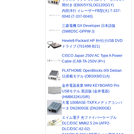
間付き (EBIX/SYSLOG120G/1Y)
内田洋行 イレーザーFB型(大) 7-337-
0040 (7-337-0040)
三菱電機 GX Developer 日本語版
(SW8D5C-GPPW-J)
Hewlett-Packard HP 外付けUSB DVD
ドライブ (701498-B21)
CISCO Japan 250V AC Type A Power
Cable (CAB-TA-250V-JP=)
PLAT'HOME OpenBlocks IX9 Debian
11搭載モデル (OBSIX9/D11A)
金井電器産業 MINI KEYBOARD Pro
USBモデル 英語版 (金井電器)
(HMB632KUS/R)
大電 100BASE-TX/FXメディアコンバ
ータ DN2800GE (DN2800GE)
エイム電子 光ファイバーケーブル
DLC/DSC MM62.5 2m (AFP2-
DLC/DSC-62-02)