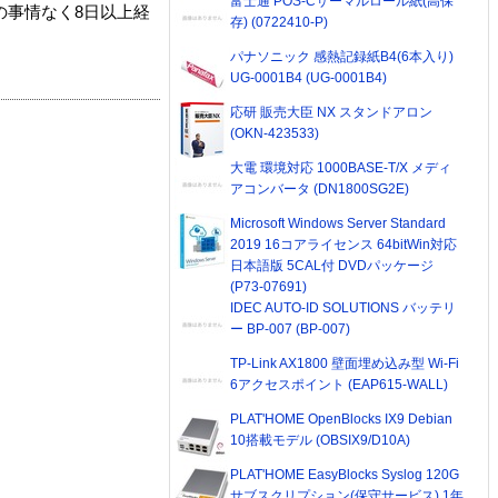
富士通 POS-Cサーマルロール紙(高保
の事情なく8日以上経
存) (0722410-P)
パナソニック 感熱記録紙B4(6本入り)
UG-0001B4 (UG-0001B4)
応研 販売大臣 NX スタンドアロン
(OKN-423533)
大電 環境対応 1000BASE-T/X メディ
アコンバータ (DN1800SG2E)
Microsoft Windows Server Standard
2019 16コアライセンス 64bitWin対応
日本語版 5CAL付 DVDパッケージ
(P73-07691)
IDEC AUTO-ID SOLUTIONS バッテリ
ー BP-007 (BP-007)
TP-Link AX1800 壁面埋め込み型 Wi-Fi
6アクセスポイント (EAP615-WALL)
PLAT'HOME OpenBlocks IX9 Debian
10搭載モデル (OBSIX9/D10A)
PLAT'HOME EasyBlocks Syslog 120G
サブスクリプション(保守サービス) 1年