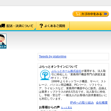
Tweets by platonline
ぷらっとオンラインについて
ぷらっとホーム株式会社
が運用する、法人取
引に特化した「業務用IT機器専門の調達支援
サイト」です。
1999年よりネットワーク機器、サーバ、スト
レージ、パソコン周辺機器、PCパーツ、ソフトウェ
ア、ライセンスなど、業務用IT機器中心に販売。品揃え
は業界トップクラスの約5.5万点です。法人取引に特化
し、学校・官公庁・一般法人のお客様の請求書後払いに
も対応しています。
IPv6への取り組み
会社概要
お客様からの声
もっと見る