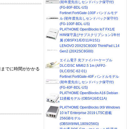
(初年度先出しセンドバック保守付)
(FG-80F-BDL-US)
Fortinet FortiGate-100F バンドルモデ
ル (初年度先出しセンドバック保守付)
(FG-100F-BDL-US)
PLAT'HOME OpenBlocks IoT FX1/E
H/W保守及びサブスクリプション1年付
属 (OBSFX1/E/D11/H1S1)
LENOVO 20X2SC8G00 ThinkPad L14
Gen2 (20X2SC8G00)
エイム電子 光ファイバーケーブル
DLC/DSC MM62.5 1m (AFP2-
着までに時間がかかる
DLC/DSC-62-01)
Fortinet FortiGate-40F バンドルモデル
(初年度先出しセンドバック保守付)
(FG-40F-BDL-US)
PLAT'HOME OpenBlocks A16 Debian
11搭載モデル (OBSA16/D11A)
PLAT'HOME OpenBlocks IX9 Windows
10 IoT Enterprise 2019 LTSC搭載
256GBモデル
(OBSIX9/W/L1809/256G)