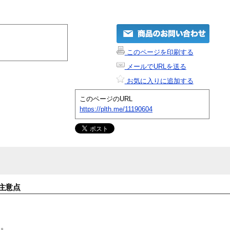
このページを印刷する
メールでURLを送る
お気に入りに追加する
このページのURL
https://plth.me/11190604
注意点
す。