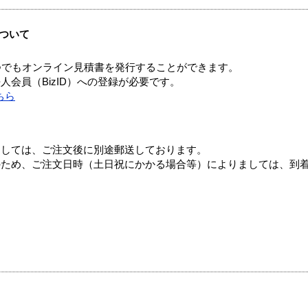
ついて
つでもオンライン見積書を発行することができます。
会員（BizID）への登録が必要です。
ちら
ましては、ご注文後に別途郵送しております。
のため、ご注文日時（土日祝にかかる場合等）によりましては、到