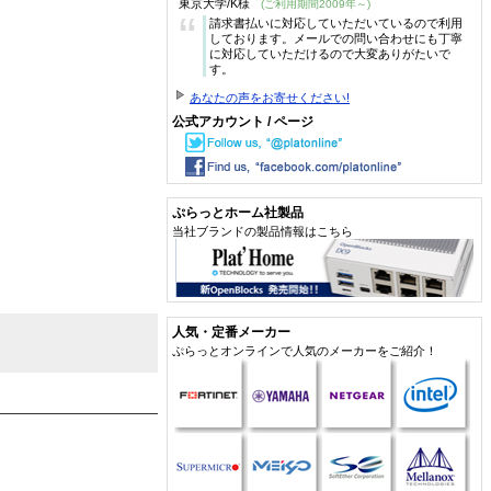
東京大学/K様
(ご利用期間2009年～)
“
請求書払いに対応していただいているので利用
しております。メールでの問い合わせにも丁寧
に対応していただけるので大変ありがたいで
す。
あなたの声をお寄せください!
公式アカウント / ページ
ぷらっとホーム社製品
当社ブランドの製品情報はこちら
人気・定番メーカー
ぷらっとオンラインで人気のメーカーをご紹介！