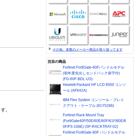
その他、多数のメーカー商品を取り扱ってます
注目の商品
Fortinet FortiGate-60Fバンドルモデル
(初年度先出しセンドバック保守付)
(FG-60F-BDL-US)
Hewlett-Packard HP LCD 8500 コンソ
ール (AF642A)
IBM Flex System コンソール・ブレイ
クアウト・ケーブル (81Y5286)
ます。
Fortinet Rack Mount Tray
(FortiGate40F/50E/60E/60F/61F/80E/8
0F/FS-108E) (SP-RACKTRAY-02)
Fortinet FortiGate-80F バンドルモデル