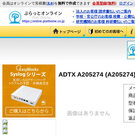
会員はオンラインで見積書(
)を
無料で作成
できます
会員登録(無料)
ログイン
見本
法人のお客様 請求書払いのご案内
学校・官公庁のお客様 校費・公費
研究機関のお客様 科研費払いのご案
ADTX A205274 (A205274
メ
商
型
保
返