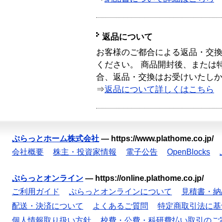
返品について
お客様のご都合による返品・交
ください。 商品開封後、または
合、返品・交換はお受けいたし
⇒
返品について詳しくはこちら
ぷらっとホーム株式会社
—
https://www.plathome.co.jp/
会社概要
株主・投資家情報
電子公告
OpenBlocks
ぷらっとオンライン
—
https://online.plathome.co.jp/
ご利用ガイド
ぷらっとオンラインについて
見積書・納
配送・決済について
よくあるご質問
特定商取引法に基
個人情報取り扱い方針
校費・公費・科研費払い取引のご