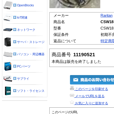
OpenBlocks
メーカー
Raritan
IoT関連
商品名
CSW18
型番
CSW18
ネットワーク
保証条件
初期不
返品について
特定商
サーバ・ストレージ
商品番号
11190521
パソコン・周辺機器
本商品は販売を終了しました
PCパーツ
サプライ
このページを印刷する
ソフト・ライセンス
メールでURLを送る
お気に入りに追加する
このページのURL