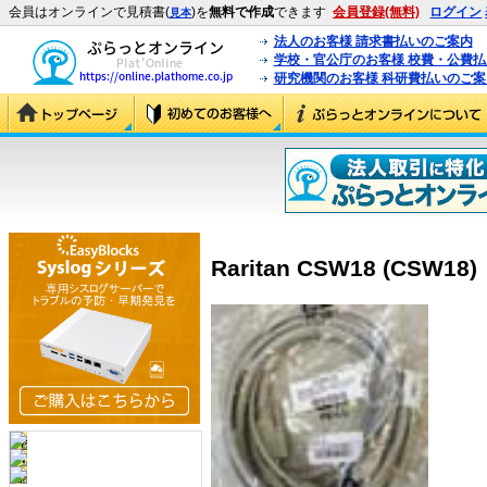
会員はオンラインで見積書(
)を
無料で作成
できます
会員登録(無料)
ログイン
見本
法人のお客様 請求書払いのご案内
学校・官公庁のお客様 校費・公費
研究機関のお客様 科研費払いのご案
Raritan CSW18 (CSW18)