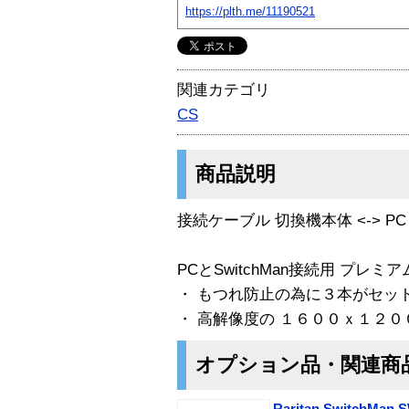
https://plth.me/11190521
関連カテゴリ
CS
商品説明
接続ケーブル 切換機本体 <-> PC 
PCとSwitchMan接続用 プレ
・ もつれ防止の為に３本がセッ
・ 高解像度の １６００ｘ１２０
オプション品・関連商
Raritan SwitchM