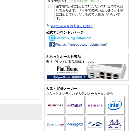
東京大学/K様
(ご利用期間2009年～)
“
請求書払いに対応していただいているので利用
しております。メールでの問い合わせにも丁寧
に対応していただけるので大変ありがたいで
す。
あなたの声をお寄せください!
公式アカウント / ページ
ぷらっとホーム社製品
当社ブランドの製品情報はこちら
人気・定番メーカー
ぷらっとオンラインで人気のメーカーをご紹介！