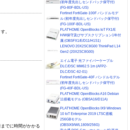
(初年度先出しセンドバック保守付)
(FG-80F-BDL-US)
Fortinet FortiGate-100F バンドルモデ
ル (初年度先出しセンドバック保守付)
(FG-100F-BDL-US)
PLAT'HOME OpenBlocks IoT FX1/E
ます。
H/W保守及びサブスクリプション1年付
属 (OBSFX1/E/D11/H1S1)
LENOVO 20X2SC8G00 ThinkPad L14
Gen2 (20X2SC8G00)
エイム電子 光ファイバーケーブル
DLC/DSC MM62.5 1m (AFP2-
DLC/DSC-62-01)
Fortinet FortiGate-40F バンドルモデル
(初年度先出しセンドバック保守付)
(FG-40F-BDL-US)
PLAT'HOME OpenBlocks A16 Debian
11搭載モデル (OBSA16/D11A)
PLAT'HOME OpenBlocks IX9 Windows
10 IoT Enterprise 2019 LTSC搭載
256GBモデル
(OBSIX9/W/L1809/256G)
着までに時間がかかる