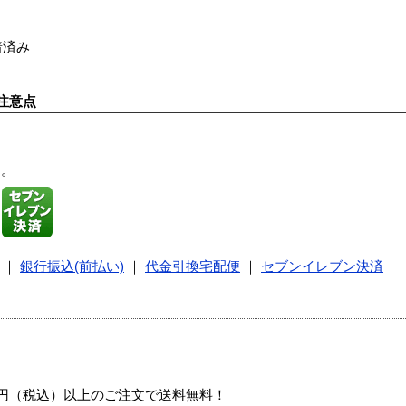
着済み
注意点
す。
｜
銀行振込(前払い)
｜
代金引換宅配便
｜
セブンイレブン決済
00円（税込）以上のご注文で送料無料！