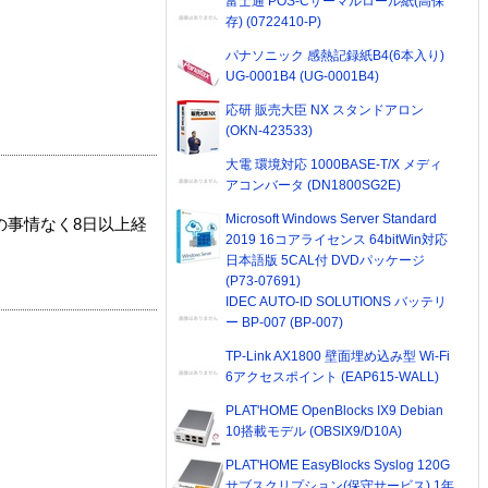
富士通 POS-Cサーマルロール紙(高保
存) (0722410-P)
パナソニック 感熱記録紙B4(6本入り)
UG-0001B4 (UG-0001B4)
応研 販売大臣 NX スタンドアロン
(OKN-423533)
大電 環境対応 1000BASE-T/X メディ
アコンバータ (DN1800SG2E)
Microsoft Windows Server Standard
の事情なく8日以上経
2019 16コアライセンス 64bitWin対応
日本語版 5CAL付 DVDパッケージ
(P73-07691)
IDEC AUTO-ID SOLUTIONS バッテリ
ー BP-007 (BP-007)
TP-Link AX1800 壁面埋め込み型 Wi-Fi
6アクセスポイント (EAP615-WALL)
PLAT'HOME OpenBlocks IX9 Debian
10搭載モデル (OBSIX9/D10A)
PLAT'HOME EasyBlocks Syslog 120G
サブスクリプション(保守サービス) 1年