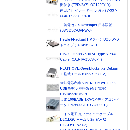
間付き (EBIX/SYSLOG120G/1Y)
内田洋行 イレーザーFB型(大) 7-337-
0040 (7-337-0040)
三菱電機 GX Developer 日本語版
(SW8D5C-GPPW-J)
Hewlett-Packard HP 外付けUSB DVD
ドライブ (701498-B21)
CISCO Japan 250V AC Type A Power
Cable (CAB-TA-250V-JP=)
PLAT'HOME OpenBlocks IX9 Debian
11搭載モデル (OBSIX9/D11A)
金井電器産業 MINI KEYBOARD Pro
USBモデル 英語版 (金井電器)
(HMB632KUS/R)
大電 100BASE-TX/FXメディアコンバ
ータ DN2800GE (DN2800GE)
エイム電子 光ファイバーケーブル
DLC/DSC MM62.5 2m (AFP2-
DLC/DSC-62-02)