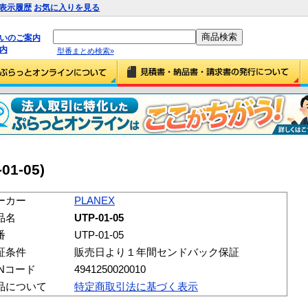
表示履歴
お気に入りを見る
払いのご案内
内
型番まとめ検索»
01-05)
ーカー
PLANEX
品名
UTP-01-05
番
UTP-01-05
証条件
販売日より１年間センドバック保証
ANコード
4941250020010
品について
特定商取引法に基づく表示