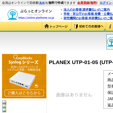
会員はオンラインで見積書(
)を
無料で作成
できます
会員登録(無料)
ログイン
見本
法人のお客様 請求書払いのご案内
学校・官公庁のお客様 校費・公費
研究機関のお客様 科研費払いのご案
PLANEX UTP-01-05 (UTP-
メ
商
型
保
J
返