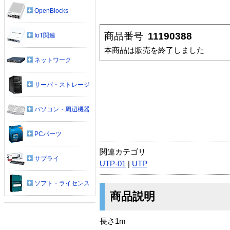
OpenBlocks
商品番号
11190388
IoT関連
本商品は販売を終了しました
ネットワーク
サーバ・ストレージ
パソコン・周辺機器
PCパーツ
関連カテゴリ
サプライ
UTP-01
|
UTP
ソフト・ライセンス
商品説明
長さ1m