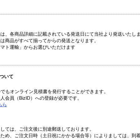
ては、各商品詳細に記載されている発送日にて当社より発送いたし
送は商品がすべて揃ってからの発送となります。
ヤマト運輸」からお選びいただけます
ついて
つでもオンライン見積書を発行することができます。
会員（BizID）への登録が必要です。
ちら
ましては、ご注文後に別途郵送しております。
のため、ご注文日時（土日祝にかかる場合等）によりましては、到