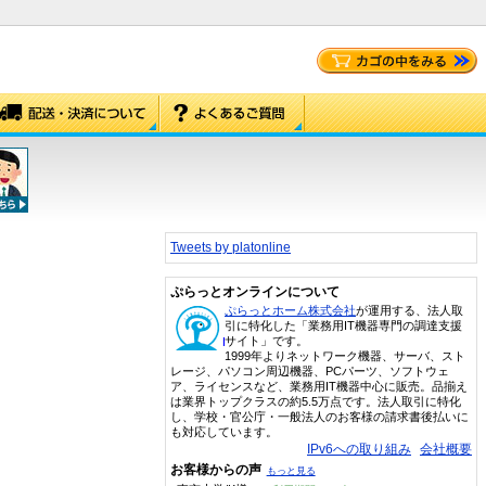
Tweets by platonline
ぷらっとオンラインについて
ぷらっとホーム株式会社
が運用する、法人取
引に特化した「業務用IT機器専門の調達支援
サイト」です。
1999年よりネットワーク機器、サーバ、スト
レージ、パソコン周辺機器、PCパーツ、ソフトウェ
ア、ライセンスなど、業務用IT機器中心に販売。品揃え
は業界トップクラスの約5.5万点です。法人取引に特化
し、学校・官公庁・一般法人のお客様の請求書後払いに
も対応しています。
IPv6への取り組み
会社概要
お客様からの声
もっと見る