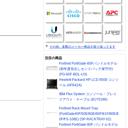
その他、多数のメーカー商品を取り扱ってます
注目の商品
Fortinet FortiGate-60Fバンドルモデル
(初年度先出しセンドバック保守付)
(FG-60F-BDL-US)
Hewlett-Packard HP LCD 8500 コンソ
ール (AF642A)
IBM Flex System コンソール・ブレイ
クアウト・ケーブル (81Y5286)
Fortinet Rack Mount Tray
(FortiGate40F/50E/60E/60F/61F/80E/8
0F/FS-108E) (SP-RACKTRAY-02)
Fortinet FortiGate-80F バンドルモデル