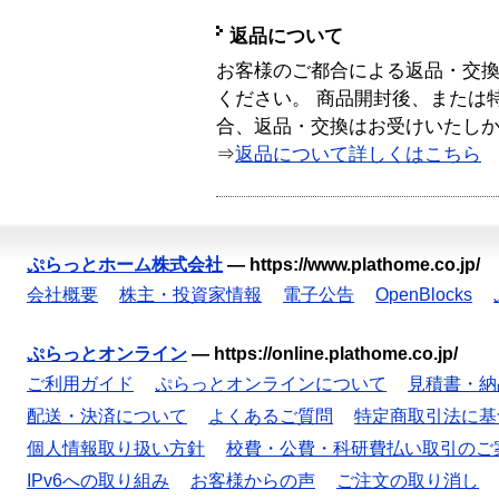
返品について
お客様のご都合による返品・交
ください。 商品開封後、または
合、返品・交換はお受けいたし
⇒
返品について詳しくはこちら
ぷらっとホーム株式会社
—
https://www.plathome.co.jp/
会社概要
株主・投資家情報
電子公告
OpenBlocks
ぷらっとオンライン
—
https://online.plathome.co.jp/
ご利用ガイド
ぷらっとオンラインについて
見積書・納
配送・決済について
よくあるご質問
特定商取引法に基
個人情報取り扱い方針
校費・公費・科研費払い取引のご
IPv6への取り組み
お客様からの声
ご注文の取り消し