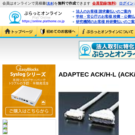
会員はオンラインで見積書(
)を
無料で作成
できます
会員登録(無料)
ログイン
見本
法人のお客様 請求書払いのご案内
学校・官公庁のお客様 校費・公費
研究機関のお客様 科研費払いのご案
ADAPTEC ACK/H-L (ACK/