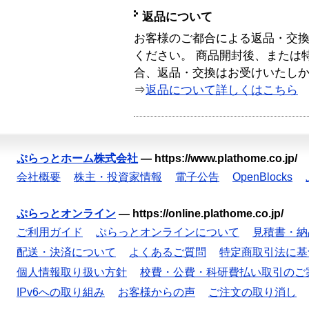
返品について
お客様のご都合による返品・交
ください。 商品開封後、または
合、返品・交換はお受けいたし
⇒
返品について詳しくはこちら
ぷらっとホーム株式会社
—
https://www.plathome.co.jp/
会社概要
株主・投資家情報
電子公告
OpenBlocks
ぷらっとオンライン
—
https://online.plathome.co.jp/
ご利用ガイド
ぷらっとオンラインについて
見積書・納
配送・決済について
よくあるご質問
特定商取引法に基
個人情報取り扱い方針
校費・公費・科研費払い取引のご
IPv6への取り組み
お客様からの声
ご注文の取り消し