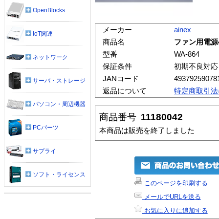
OpenBlocks
メーカー
ainex
IoT関連
商品名
ファン用電源
型番
WA-864
ネットワーク
保証条件
初期不良対応
JANコード
49379259078
サーバ・ストレージ
返品について
特定商取引法
パソコン・周辺機器
商品番号
11180042
PCパーツ
本商品は販売を終了しました
サプライ
ソフト・ライセンス
このページを印刷する
メールでURLを送る
お気に入りに追加する