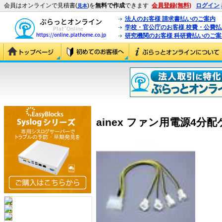
会員はオンラインで見積書(
)を
無料で作成
できます
会員登録(無料)
ログイン
見本
法人のお客様 請求書払いのご案内
学校・官公庁のお客様 校費・公費
研究機関のお客様 科研費払いのご案
ainex ファン用電源4分配ケ