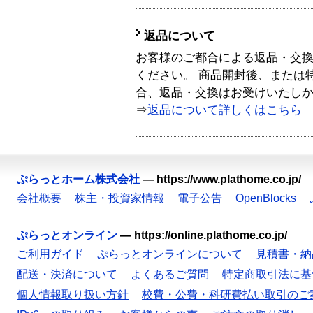
返品について
お客様のご都合による返品・交
ください。 商品開封後、または
合、返品・交換はお受けいたし
⇒
返品について詳しくはこちら
ぷらっとホーム株式会社
—
https://www.plathome.co.jp/
会社概要
株主・投資家情報
電子公告
OpenBlocks
ぷらっとオンライン
—
https://online.plathome.co.jp/
ご利用ガイド
ぷらっとオンラインについて
見積書・納
配送・決済について
よくあるご質問
特定商取引法に基
個人情報取り扱い方針
校費・公費・科研費払い取引のご