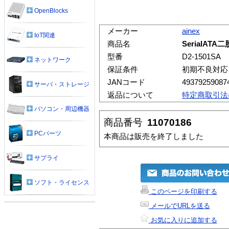
OpenBlocks
メーカー
ainex
IoT関連
商品名
SerialA
型番
D2-1501SA
ネットワーク
保証条件
初期不良対応
JANコード
49379259087
サーバ・ストレージ
返品について
特定商取引法
パソコン・周辺機器
商品番号
11070186
PCパーツ
本商品は販売を終了しました
サプライ
ソフト・ライセンス
このページを印刷する
メールでURLを送る
お気に入りに追加する