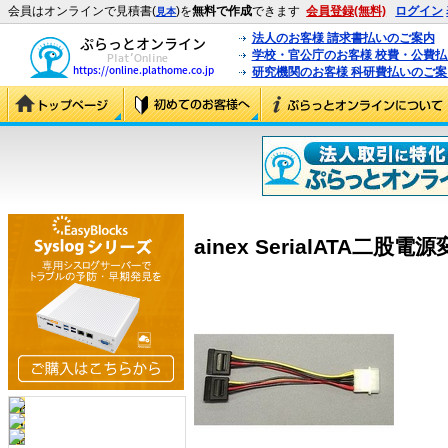
会員はオンラインで見積書(
)を
無料で作成
できます
会員登録(無料)
ログイン
見本
法人のお客様 請求書払いのご案内
学校・官公庁のお客様 校費・公費
研究機関のお客様 科研費払いのご案
ainex SerialATA二股電