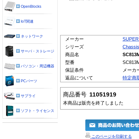
OpenBlocks
IoT関連
ネットワーク
メーカー
SUPER
シリーズ
Chassi
サーバ・ストレージ
商品名
SC813
型番
SC813
パソコン・周辺機器
保証条件
メーカ
返品について
特定商
PCパーツ
商品番号
11051919
サプライ
本商品は販売を終了しました
ソフト・ライセンス
このページを印刷する