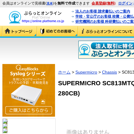
会員はオンラインで見積書(
)を
無料で作成
できます
会員登録(無料)
ログイン
見本
法人のお客様 請求書払いのご案内
学校・官公庁のお客様 校費・公費
研究機関のお客様 科研費払いのご案
ホーム
>
Supermicro
>
Chassis
> SC81
SUPERMICRO SC813MTQ
280CB)