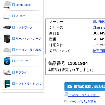
OpenBlocks
IoT関連
メーカー
SUPER
シリーズ
Chassi
ネットワーク
商品名
SC814S
サーバ・ストレージ
型番
SC814S
保証条件
メーカ
パソコン・周辺機器
返品について
特定商
PCパーツ
商品番号
11051904
本商品は販売を終了しました
サプライ
ソフト・ライセンス
このページを印刷する
メールでURLを送る