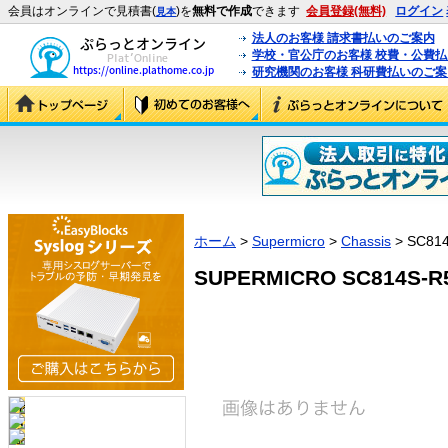
会員はオンラインで見積書(
)を
無料で作成
できます
会員登録(無料)
ログイン
見本
法人のお客様 請求書払いのご案内
学校・官公庁のお客様 校費・公費
研究機関のお客様 科研費払いのご案
ホーム
>
Supermicro
>
Chassis
> SC81
SUPERMICRO SC814S-R5