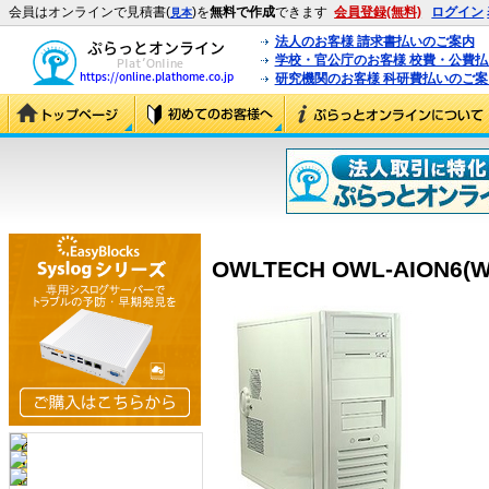
会員はオンラインで見積書(
)を
無料で作成
できます
会員登録(無料)
ログイン
見本
法人のお客様 請求書払いのご案内
学校・官公庁のお客様 校費・公費
研究機関のお客様 科研費払いのご案
OWLTECH OWL-AION6(W)