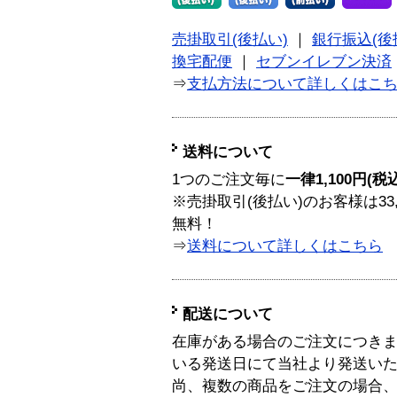
売掛取引(後払い)
｜
銀行振込(後
換宅配便
｜
セブンイレブン決済
⇒
支払方法について詳しくはこ
送料について
1つのご注文毎に
一律1,100円(税
※売掛取引(後払い)のお客様は33
無料！
⇒
送料について詳しくはこちら
配送について
在庫がある場合のご注文につき
いる発送日にて当社より発送い
尚、複数の商品をご注文の場合