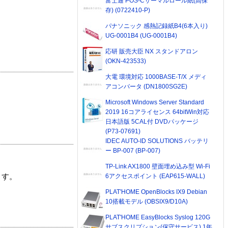
富士通 POS-Cサーマルロール紙(高保
存) (0722410-P)
パナソニック 感熱記録紙B4(6本入り)
UG-0001B4 (UG-0001B4)
応研 販売大臣 NX スタンドアロン
(OKN-423533)
大電 環境対応 1000BASE-T/X メディ
アコンバータ (DN1800SG2E)
Microsoft Windows Server Standard
2019 16コアライセンス 64bitWin対応
日本語版 5CAL付 DVDパッケージ
(P73-07691)
IDEC AUTO-ID SOLUTIONS バッテリ
ー BP-007 (BP-007)
TP-Link AX1800 壁面埋め込み型 Wi-Fi
6アクセスポイント (EAP615-WALL)
ます。
PLAT'HOME OpenBlocks IX9 Debian
10搭載モデル (OBSIX9/D10A)
PLAT'HOME EasyBlocks Syslog 120G
サブスクリプション(保守サービス) 1年