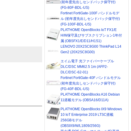
(初年度先出しセンドバック保守付)
(FG-80F-BDL-US)
Fortinet FortiGate-100F バンドルモデ
ル (初年度先出しセンドバック保守付)
(FG-100F-BDL-US)
PLAT'HOME OpenBlocks IoT FX1/E
H/W保守及びサブスクリプション1年付
属 (OBSFX1/E/D11/H1S1)
LENOVO 20X2SC8G00 ThinkPad L14
Gen2 (20X2SC8G00)
エイム電子 光ファイバーケーブル
DLC/DSC MM62.5 1m (AFP2-
DLC/DSC-62-01)
Fortinet FortiGate-40F バンドルモデル
(初年度先出しセンドバック保守付)
(FG-40F-BDL-US)
PLAT'HOME OpenBlocks A16 Debian
11搭載モデル (OBSA16/D11A)
PLAT'HOME OpenBlocks IX9 Windows
10 IoT Enterprise 2019 LTSC搭載
256GBモデル
(OBSIX9/W/L1809/256G)