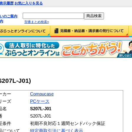
表示履歴
お気に入りを見る
払いのご案内
内
型番まとめ検索»
S207L-J01)
ーカー
Compucase
リーズ
PCケース
品名
S207L-J01
番
S207L-J01
証条件
初期不良対応１週間センドバック保証
品について
特定商取引法に基づく表示