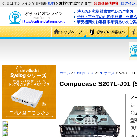
会員はオンラインで見積書(
)を
無料で作成
できます
会員登録(無料)
ログイン
見本
法人のお客様 請求書払いのご案内
学校・官公庁のお客様 校費・公費
研究機関のお客様 科研費払いのご案
ホーム
>
Compucase
>
PCケース
> S207L-J01
Compucase S207L-J01 (
メ
シ
商
型
保
返