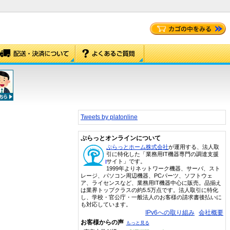
Tweets by platonline
ぷらっとオンラインについて
ぷらっとホーム株式会社
が運用する、法人取
引に特化した「業務用IT機器専門の調達支援
サイト」です。
1999年よりネットワーク機器、サーバ、スト
レージ、パソコン周辺機器、PCパーツ、ソフトウェ
ア、ライセンスなど、業務用IT機器中心に販売。品揃え
は業界トップクラスの約5.5万点です。法人取引に特化
し、学校・官公庁・一般法人のお客様の請求書後払いに
も対応しています。
IPv6への取り組み
会社概要
お客様からの声
もっと見る