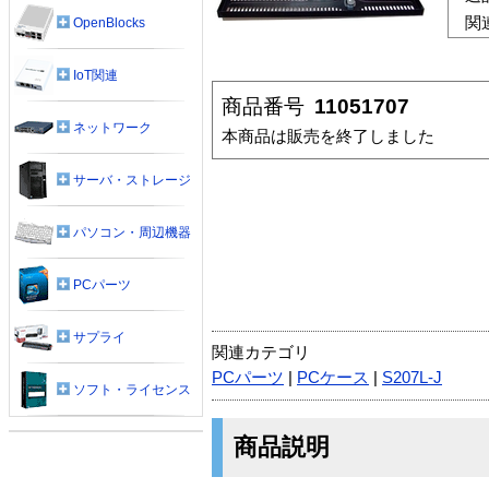
関
OpenBlocks
IoT関連
商品番号
11051707
ネットワーク
本商品は販売を終了しました
サーバ・ストレージ
パソコン・周辺機器
PCパーツ
サプライ
関連カテゴリ
PCパーツ
|
PCケース
|
S207L-J
ソフト・ライセンス
商品説明