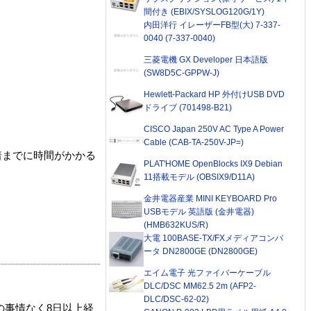
間付き (EBIX/SYSLOG120G/1Y)
内田洋行 イレーザーFB型(大) 7-337-
0040 (7-337-0040)
三菱電機 GX Developer 日本語版
(SW8D5C-GPPW-J)
Hewlett-Packard HP 外付けUSB DVD
ドライブ (701498-B21)
CISCO Japan 250V AC Type A Power
Cable (CAB-TA-250V-JP=)
着までに時間がかかる
PLAT'HOME OpenBlocks IX9 Debian
11搭載モデル (OBSIX9/D11A)
金井電器産業 MINI KEYBOARD Pro
USBモデル 英語版 (金井電器)
(HMB632KUS/R)
大電 100BASE-TX/FXメディアコンバ
ータ DN2800GE (DN2800GE)
エイム電子 光ファイバーケーブル
DLC/DSC MM62.5 2m (AFP2-
DLC/DSC-62-02)
の事情なく8日以上経