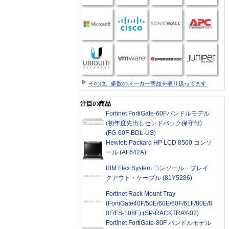
その他、多数のメーカー商品を取り扱ってます
注目の商品
Fortinet FortiGate-60Fバンドルモデル
(初年度先出しセンドバック保守付)
(FG-60F-BDL-US)
Hewlett-Packard HP LCD 8500 コンソ
ール (AF642A)
IBM Flex System コンソール・ブレイ
クアウト・ケーブル (81Y5286)
Fortinet Rack Mount Tray
(FortiGate40F/50E/60E/60F/61F/80E/8
0F/FS-108E) (SP-RACKTRAY-02)
Fortinet FortiGate-80F バンドルモデル