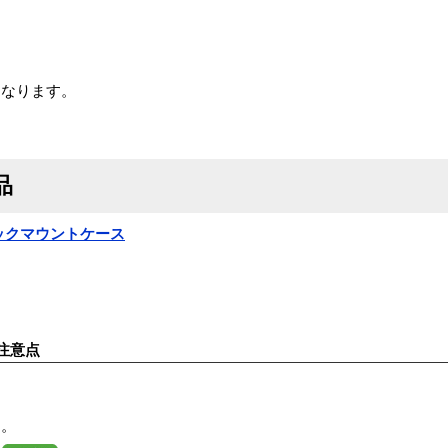
となります。
品
1 ラックマウントケース
注意点
す。