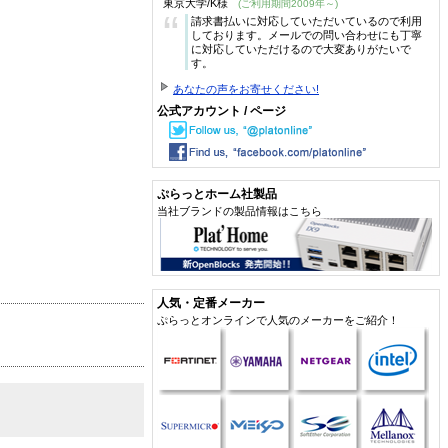
東京大学/K様
(ご利用期間2009年～)
“
請求書払いに対応していただいているので利用
しております。メールでの問い合わせにも丁寧
に対応していただけるので大変ありがたいで
す。
あなたの声をお寄せください!
公式アカウント / ページ
ぷらっとホーム社製品
当社ブランドの製品情報はこちら
人気・定番メーカー
ぷらっとオンラインで人気のメーカーをご紹介！