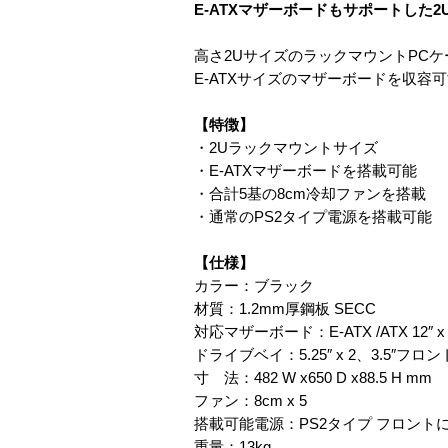
E-ATXマザーボードもサポートした
高さ2UサイズのラックマウントPC
E-ATXサイズのマザーボードを収容
【特徴】
・2Uラックマウントサイズ
・E-ATXマザーボードを搭載可能
・合計5基の8cm冷却ファンを搭載
・通常のPS2タイプ電源を搭載可能
【仕様】
カラー：ブラック
材質：1.2mm厚鋼板 SECC
対応マザーボード：E-ATX /ATX 12″ x 
ドライブベイ：5.25″ x 2、3.5″フロン
寸 法：482 W x650 D x88.5 H mm
ファン：8cm x 5
搭載可能電源：PS2タイプ フロント
重量：13kg