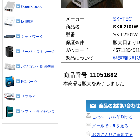
OpenBlocks
メーカー
SKYTEC
IoT関連
商品名
SKII-2101W
型番
SKII-2101W
ネットワーク
保証条件
販売日より1
JANコード
4571189491
サーバ・ストレージ
返品について
特定商取引
パソコン・周辺機器
商品番号
11051682
PCパーツ
本商品は販売を終了しました
サプライ
ソフト・ライセンス
このページを印刷する
メールでURLを送る
お気に入りに追加する