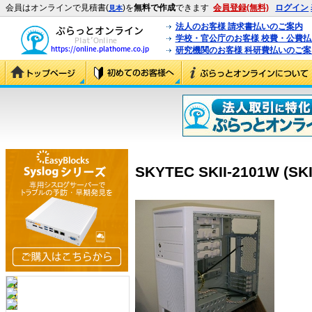
会員はオンラインで見積書(
)を
無料で作成
できます
会員登録(無料)
ログイン
見本
法人のお客様 請求書払いのご案内
学校・官公庁のお客様 校費・公費
研究機関のお客様 科研費払いのご案
SKYTEC SKII-2101W (SKI