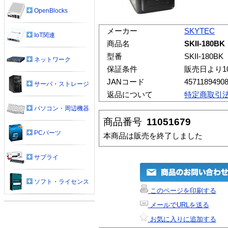
OpenBlocks
メーカー
SKYTEC
IoT関連
商品名
SKII-180BK
型番
SKII-180BK
ネットワーク
保証条件
販売日より1
JANコード
4571189490
サーバ・ストレージ
返品について
特定商取引
パソコン・周辺機器
商品番号
11051679
PCパーツ
本商品は販売を終了しました
サプライ
ソフト・ライセンス
このページを印刷する
メールでURLを送る
お気に入りに追加する