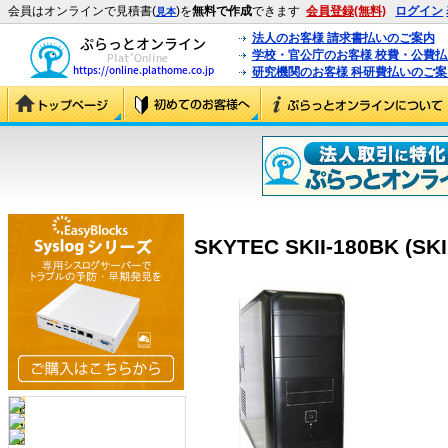
会員はオンラインで見積書(
)を
無料で作成
できます
会員登録(無料)
ログイン
見本
法人のお客様 請求書払いのご案内
学校・官公庁のお客様 校費・公費
研究機関のお客様 科研費払いのご案
SKYTEC SKII-180BK (SKI