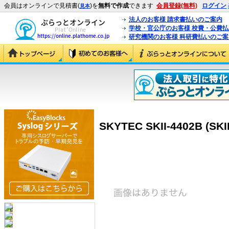
会員はオンラインで見積書(
)を
無料で作成
できます
会員登録(無料)
ログイン
見本
法人のお客様 請求書払いのご案内
学校・官公庁のお客様 校費・公費
研究機関のお客様 科研費払いのご案
SKYTEC SKII-4402B (SKI