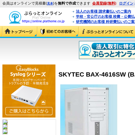
会員はオンラインで見積書(
)を
無料で作成
できます
会員登録(無料)
ログイン
見本
法人のお客様 請求書払いのご案内
学校・官公庁のお客様 校費・公費
研究機関のお客様 科研費払いのご案
SKYTEC BAX-4616SW (B