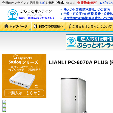
会員はオンラインで見積書(
)を
無料で作成
できます
会員登録(無料)
ログイン
見本
法人のお客様 請求書払いのご案内
学校・官公庁のお客様 校費・公費
研究機関のお客様 科研費払いのご案
LIANLI PC-6070A PLUS (