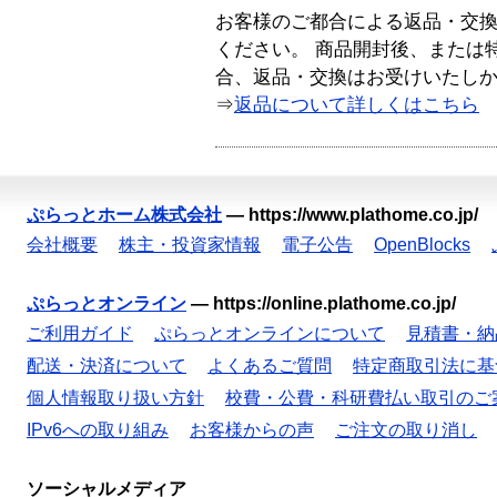
お客様のご都合による返品・交
ください。 商品開封後、または
合、返品・交換はお受けいたし
⇒
返品について詳しくはこちら
ぷらっとホーム株式会社
—
https://www.plathome.co.jp/
会社概要
株主・投資家情報
電子公告
OpenBlocks
ぷらっとオンライン
—
https://online.plathome.co.jp/
ご利用ガイド
ぷらっとオンラインについて
見積書・納
配送・決済について
よくあるご質問
特定商取引法に基
個人情報取り扱い方針
校費・公費・科研費払い取引のご
IPv6への取り組み
お客様からの声
ご注文の取り消し
ソーシャルメディア