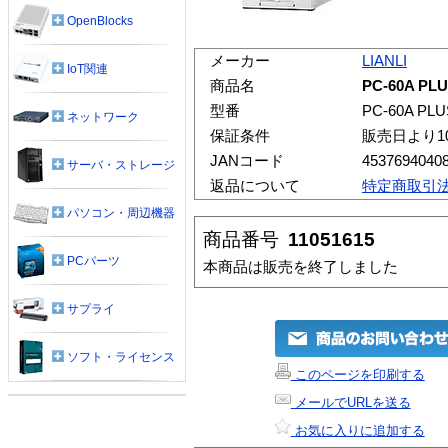
OpenBlocks
メーカー
LIANLI
IoT関連
商品名
PC-60A PL
型番
PC-60A PLU
ネットワーク
保証条件
販売日より1
JANコード
4537694040
サーバ・ストレージ
返品について
特定商取引
パソコン・周辺機器
商品番号
11051615
PCパーツ
本商品は販売を終了しました
サプライ
ソフト・ライセンス
このページを印刷する
メールでURLを送る
お気に入りに追加する