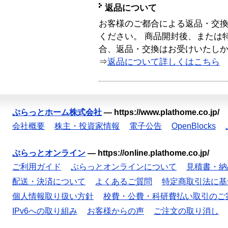
返品について
お客様のご都合による返品・交
ください。 商品開封後、または
合、返品・交換はお受けいたし
⇒
返品について詳しくはこちら
ぷらっとホーム株式会社
—
https://www.plathome.co.jp/
会社概要
株主・投資家情報
電子公告
OpenBlocks
ぷらっとオンライン
—
https://online.plathome.co.jp/
ご利用ガイド
ぷらっとオンラインについて
見積書・納
配送・決済について
よくあるご質問
特定商取引法に基
個人情報取り扱い方針
校費・公費・科研費払い取引のご
IPv6への取り組み
お客様からの声
ご注文の取り消し