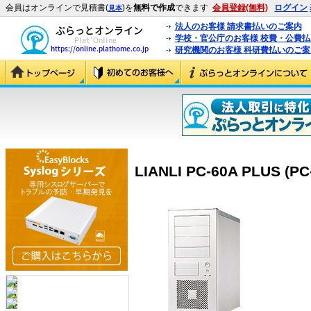
会員はオンラインで見積書(
)を
無料で作成
できます
会員登録(無料)
ログイン
見本
法人のお客様 請求書払いのご案内
学校・官公庁のお客様 校費・公費
研究機関のお客様 科研費払いのご案
LIANLI PC-60A PLUS (PC