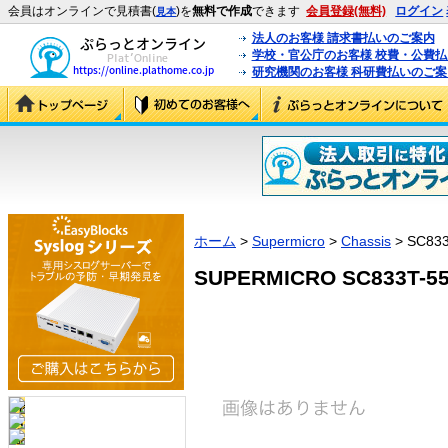
会員はオンラインで見積書(
)を
無料で作成
できます
会員登録(無料)
ログイン
見本
法人のお客様 請求書払いのご案内
学校・官公庁のお客様 校費・公費
研究機関のお客様 科研費払いのご案
ホーム
>
Supermicro
>
Chassis
> SC833
SUPERMICRO SC833T-550