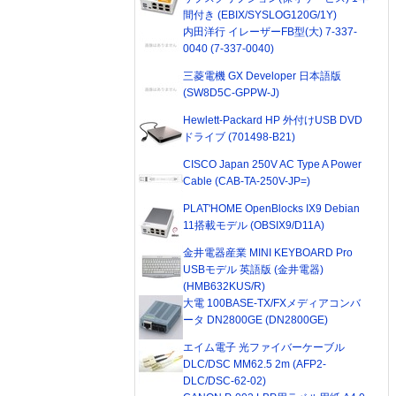
間付き (EBIX/SYSLOG120G/1Y)
内田洋行 イレーザーFB型(大) 7-337-
0040 (7-337-0040)
三菱電機 GX Developer 日本語版
(SW8D5C-GPPW-J)
Hewlett-Packard HP 外付けUSB DVD
ドライブ (701498-B21)
CISCO Japan 250V AC Type A Power
Cable (CAB-TA-250V-JP=)
PLAT'HOME OpenBlocks IX9 Debian
11搭載モデル (OBSIX9/D11A)
金井電器産業 MINI KEYBOARD Pro
USBモデル 英語版 (金井電器)
(HMB632KUS/R)
大電 100BASE-TX/FXメディアコンバ
ータ DN2800GE (DN2800GE)
エイム電子 光ファイバーケーブル
DLC/DSC MM62.5 2m (AFP2-
DLC/DSC-62-02)