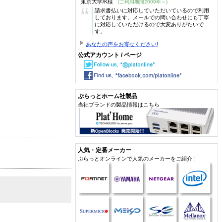
東京大学/K様
(ご利用期間2009年～)
“
請求書払いに対応していただいているので利用
しております。メールでの問い合わせにも丁寧
に対応していただけるので大変ありがたいで
す。
あなたの声をお寄せください!
公式アカウント / ページ
ぷらっとホーム社製品
当社ブランドの製品情報はこちら
人気・定番メーカー
ぷらっとオンラインで人気のメーカーをご紹介！