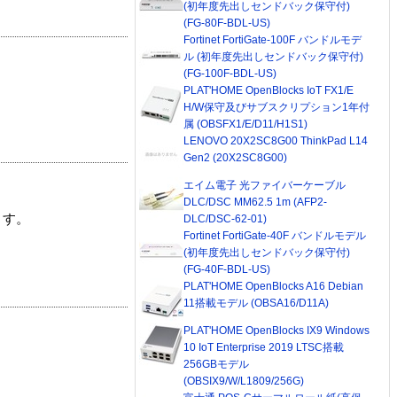
(初年度先出しセンドバック保守付)
(FG-80F-BDL-US)
Fortinet FortiGate-100F バンドルモデ
ル (初年度先出しセンドバック保守付)
(FG-100F-BDL-US)
PLAT'HOME OpenBlocks IoT FX1/E
H/W保守及びサブスクリプション1年付
属 (OBSFX1/E/D11/H1S1)
LENOVO 20X2SC8G00 ThinkPad L14
Gen2 (20X2SC8G00)
エイム電子 光ファイバーケーブル
DLC/DSC MM62.5 1m (AFP2-
ます。
DLC/DSC-62-01)
Fortinet FortiGate-40F バンドルモデル
(初年度先出しセンドバック保守付)
(FG-40F-BDL-US)
PLAT'HOME OpenBlocks A16 Debian
11搭載モデル (OBSA16/D11A)
PLAT'HOME OpenBlocks IX9 Windows
10 IoT Enterprise 2019 LTSC搭載
256GBモデル
(OBSIX9/W/L1809/256G)