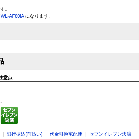
です。
WL-AF80IA
になります。
品
注意点
す。
｜
銀行振込(前払い)
｜
代金引換宅配便
｜
セブンイレブン決済