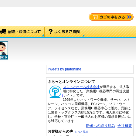
Tweets by platonline
ぷらっとオンラインについて
ぷらっとホーム株式会社
が運用する、法人取
引に特化した「業務用IT機器専門の調達支援
サイト」です。
1999年よりネットワーク機器、サーバ、スト
レージ、パソコン周辺機器、PCパーツ、ソフトウェ
ア、ライセンスなど、業務用IT機器中心に販売。品揃え
は業界トップクラスの約5.5万点です。法人取引に特化
し、学校・官公庁・一般法人のお客様の請求書後払いに
も対応しています。
IPv6への取り組み
会社概要
お客様からの声
もっと見る