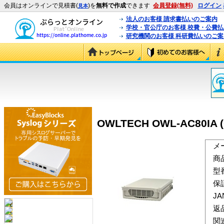
会員はオンラインで見積書(
)を
無料で作成
できます
会員登録(無料)
ログイン
見本
法人のお客様 請求書払いのご案内
学校・官公庁のお客様 校費・公費
研究機関のお客様 科研費払いのご案
OWLTECH OWL-AC80IA (
メ
商
型
保
J
返
関