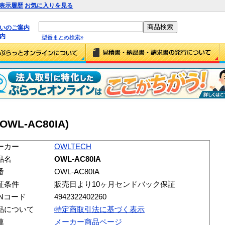
表示履歴
お気に入りを見る
払いのご案内
内
型番まとめ検索»
OWL-AC80IA)
ーカー
OWLTECH
品名
OWL-AC80IA
番
OWL-AC80IA
証条件
販売日より10ヶ月センドバック保証
ANコード
4942322402260
品について
特定商取引法に基づく表示
連
メーカー商品ページ