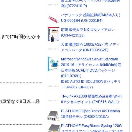
富士通 POS-Cサーマルロール紙(高保
存) (0722410-P)
パナソニック 感熱記録紙B4(6本入り)
UG-0001B4 (UG-0001B4)
応研 販売大臣 NX スタンドアロン
(OKN-423533)
着までに時間がかかる
大電 環境対応 1000BASE-T/X メディ
アコンバータ (DN1800SG2E)
Microsoft Windows Server Standard
2019 16コアライセンス 64bitWin対応
日本語版 5CAL付 DVDパッケージ
(P73-07691)
IDEC AUTO-ID SOLUTIONS バッテリ
ー BP-007 (BP-007)
TP-Link AX1800 壁面埋め込み型 Wi-Fi
の事情なく8日以上経
6アクセスポイント (EAP615-WALL)
PLAT'HOME OpenBlocks IX9 Debian
10搭載モデル (OBSIX9/D10A)
PLAT'HOME EasyBlocks Syslog 120G
サブスクリプション(保守サービス) 1年