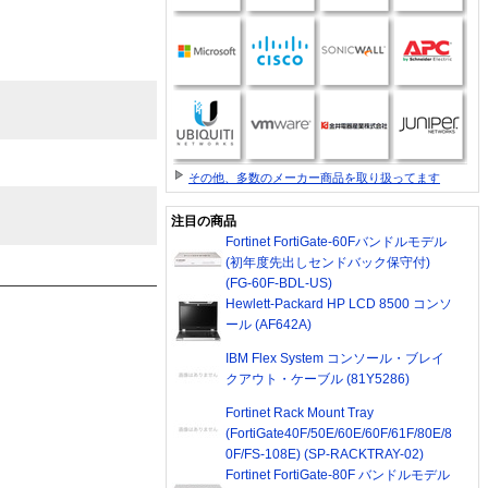
その他、多数のメーカー商品を取り扱ってます
注目の商品
Fortinet FortiGate-60Fバンドルモデル
(初年度先出しセンドバック保守付)
(FG-60F-BDL-US)
Hewlett-Packard HP LCD 8500 コンソ
ール (AF642A)
IBM Flex System コンソール・ブレイ
クアウト・ケーブル (81Y5286)
Fortinet Rack Mount Tray
(FortiGate40F/50E/60E/60F/61F/80E/8
0F/FS-108E) (SP-RACKTRAY-02)
Fortinet FortiGate-80F バンドルモデル