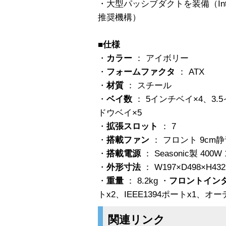
・大型パッシブダクトを装備（Intel R Pe
推奨機構）
■仕様
・
カラー
： アイボリー
・
フォームファクタ
： ATX
・
材質
： スチール
・
ベイ数
： 5インチベイ×4、3.
ドウベイ×5
・
拡張スロット
： 7
・
搭載ファン
： フロント 9cm
・
搭載電源
： Seasonic製 400
・
外形寸法
： W197×D498×H43
・
重量
： 8.2kg ・
フロントイン
トx2、IEEE1394ポートx1、オ
関連リンク