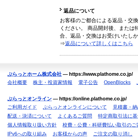
返品について
お客様のご都合による返品・交
ください。 商品開封後、または
合、返品・交換はお受けいたし
⇒
返品について詳しくはこちら
ぷらっとホーム株式会社
—
https://www.plathome.co.jp/
会社概要
株主・投資家情報
電子公告
OpenBlocks
ぷらっとオンライン
—
https://online.plathome.co.jp/
ご利用ガイド
ぷらっとオンラインについて
見積書・納
配送・決済について
よくあるご質問
特定商取引法に基
個人情報取り扱い方針
校費・公費・科研費払い取引のご
IPv6への取り組み
お客様からの声
ご注文の取り消し