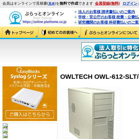
会員はオンラインで見積書(
)を
無料で作成
できます
会員登録(無料)
ログイン
見本
法人のお客様 請求書払いのご案内
学校・官公庁のお客様 校費・公費
研究機関のお客様 科研費払いのご案
OWLTECH OWL-612-SLT/4