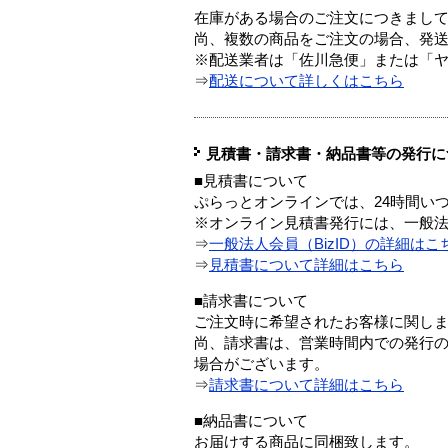
在庫がある場合のご注文につきまし
尚、複数の商品をご注文の場合、発
※配送業者は「佐川急便」または「
⇒
配送について詳しくはこちら
見積書・請求書・納品書等の発行に
■見積書について
ぷらっとオンラインでは、24時間い
※オンライン見積書発行には、一般法人
⇒
一般法人会員（BizID）の詳細はこ
⇒
見積書について詳細はこちら
■請求書について
ご注文時に希望されたお客様に関し
尚、請求書は、営業時間内での発行
場合がございます。
⇒
請求書について詳細はこちら
■納品書について
お届けする商品に同梱致します。