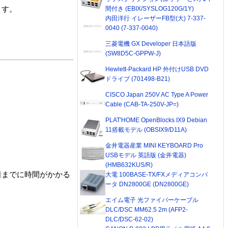
ます。
間付き (EBIX/SYSLOG120G/1Y)
内田洋行 イレーザーFB型(大) 7-337-
0040 (7-337-0040)
三菱電機 GX Developer 日本語版
(SW8D5C-GPPW-J)
Hewlett-Packard HP 外付けUSB DVD
ドライブ (701498-B21)
CISCO Japan 250V AC Type A Power
Cable (CAB-TA-250V-JP=)
PLAT'HOME OpenBlocks IX9 Debian
11搭載モデル (OBSIX9/D11A)
金井電器産業 MINI KEYBOARD Pro
USBモデル 英語版 (金井電器)
(HMB632KUS/R)
着までに時間がかかる
大電 100BASE-TX/FXメディアコンバ
ータ DN2800GE (DN2800GE)
エイム電子 光ファイバーケーブル
DLC/DSC MM62.5 2m (AFP2-
DLC/DSC-62-02)