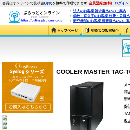
会員はオンラインで見積書(
)を
無料で作成
できます
会員登録(無料)
ログイン
見本
法人のお客様 請求書払いのご案内
学校・官公庁のお客様 校費・公費
研究機関のお客様 科研費払いのご案
COOLER MASTER TAC-T0
メ
商
型
保
J
返