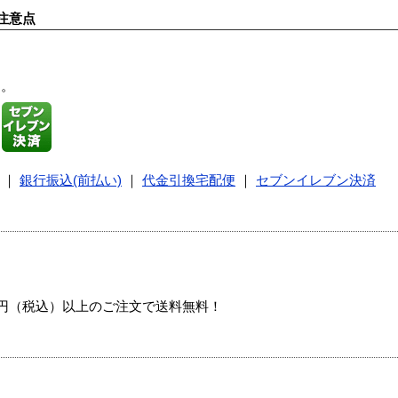
注意点
す。
｜
銀行振込(前払い)
｜
代金引換宅配便
｜
セブンイレブン決済
00円（税込）以上のご注文で送料無料！