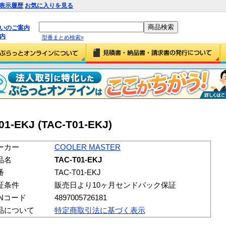
表示履歴
お気に入りを見る
払いのご案内
内
型番まとめ検索»
1-EKJ (TAC-T01-EKJ)
ーカー
COOLER MASTER
品名
TAC-T01-EKJ
番
TAC-T01-EKJ
証条件
販売日より10ヶ月センドバック保証
ANコード
4897005726181
品について
特定商取引法に基づく表示