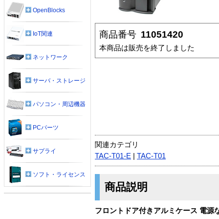
OpenBlocks
商品番号
11051420
IoT関連
本商品は販売を終了しました
ネットワーク
サーバ・ストレージ
パソコン・周辺機器
PCパーツ
関連カテゴリ
サプライ
TAC-T01-E
|
TAC-T01
ソフト・ライセンス
商品説明
フロントドア付きアルミケース 電源な