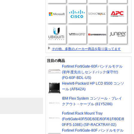
その他、多数のメーカー商品を取り扱ってます
注目の商品
Fortinet FortiGate-60Fバンドルモデル
(初年度先出しセンドバック保守付)
(FG-60F-BDL-US)
Hewlett-Packard HP LCD 8500 コンソ
ール (AF642A)
IBM Flex System コンソール・ブレイ
クアウト・ケーブル (81Y5286)
Fortinet Rack Mount Tray
(FortiGate40F/50E/60E/60F/61F/80E/8
0F/FS-108E) (SP-RACKTRAY-02)
Fortinet FortiGate-80F バンドルモデル