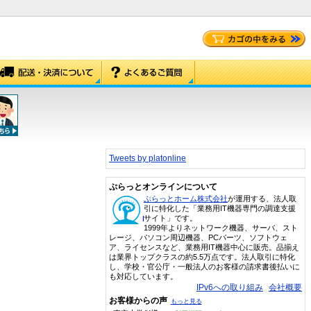
Tweets by platonline
ぷらっとオンラインについて
ぷらっとホーム株式会社
が運用する、法人取
引に特化した「業務用IT機器専門の調達支援
サイト」です。
1999年よりネットワーク機器、サーバ、スト
レージ、パソコン周辺機器、PCパーツ、ソフトウェ
ア、ライセンスなど、業務用IT機器中心に販売。品揃え
は業界トップクラスの約5.5万点です。法人取引に特化
し、学校・官公庁・一般法人のお客様の請求書後払いに
も対応しています。
IPv6への取り組み
会社概要
お客様からの声
もっと見る