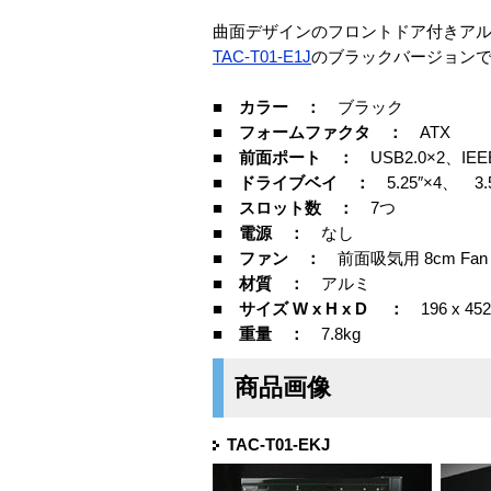
曲面デザインのフロントドア付きア
TAC-T01-E1J
のブラックバージョン
■ カラー ：
ブラック
■ フォームファクタ ：
ATX
■ 前面ポート ：
USB2.0×2、IEEE
■ ドライブベイ ：
5.25″×4、 3.
■ スロット数 ：
7つ
■ 電源 ：
なし
■ ファン ：
前面吸気用 8cm Fan x
■ 材質 ：
アルミ
■ サイズ W x H x D ：
196 x 452
■ 重量 ：
7.8kg
商品画像
TAC-T01-EKJ