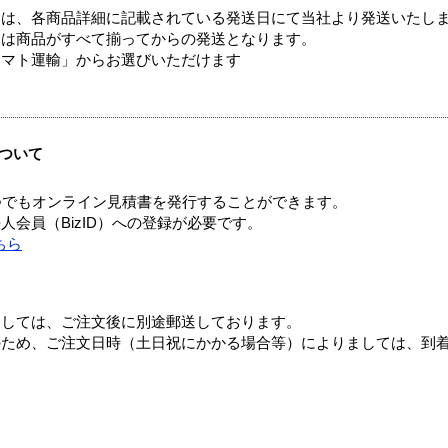
ては、各商品詳細に記載されている発送日にて当社より発送いたし
送は商品がすべて揃ってからの発送となります。
ヤマト運輸」からお選びいただけます
ついて
つでもオンライン見積書を発行することができます。
会員（BizID）への登録が必要です。
ちら
ましては、ご注文後に別途郵送しております。
のため、ご注文日時（土日祝にかかる場合等）によりましては、到