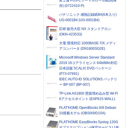
富士通 POS-Cサーマルロール紙(高保
存) (0722410-P)
パナソニック 感熱記録紙B4(6本入り)
UG-0001B4 (UG-0001B4)
応研 販売大臣 NX スタンドアロン
(OKN-423533)
大電 環境対応 1000BASE-T/X メディ
アコンバータ (DN1800SG2E)
Microsoft Windows Server Standard
2019 16コアライセンス 64bitWin対応
日本語版 5CAL付 DVDパッケージ
(P73-07691)
IDEC AUTO-ID SOLUTIONS バッテリ
ー BP-007 (BP-007)
TP-Link AX1800 壁面埋め込み型 Wi-Fi
6アクセスポイント (EAP615-WALL)
PLAT'HOME OpenBlocks IX9 Debian
10搭載モデル (OBSIX9/D10A)
PLAT'HOME EasyBlocks Syslog 120G
サブスクリプション(保守サービス) 1年