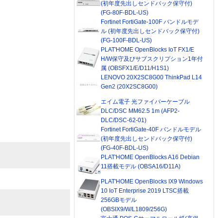
(初年度先出しセンドバック保守付)
(FG-80F-BDL-US)
Fortinet FortiGate-100F バンドルモデ
ル (初年度先出しセンドバック保守付)
(FG-100F-BDL-US)
PLAT'HOME OpenBlocks IoT FX1/E
H/W保守及びサブスクリプション1年付
属 (OBSFX1/E/D11/H1S1)
LENOVO 20X2SC8G00 ThinkPad L14
Gen2 (20X2SC8G00)
エイム電子 光ファイバーケーブル
DLC/DSC MM62.5 1m (AFP2-
DLC/DSC-62-01)
Fortinet FortiGate-40F バンドルモデル
(初年度先出しセンドバック保守付)
(FG-40F-BDL-US)
PLAT'HOME OpenBlocks A16 Debian
11搭載モデル (OBSA16/D11A)
PLAT'HOME OpenBlocks IX9 Windows
10 IoT Enterprise 2019 LTSC搭載
256GBモデル
(OBSIX9/W/L1809/256G)