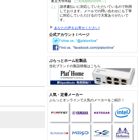
東京大学/K様
(ご利用期間2009年～)
“
請求書払いに対応していただいているので利用
しております。メールでの問い合わせにも丁寧
に対応していただけるので大変ありがたいで
す。
あなたの声をお寄せください!
公式アカウント / ページ
ぷらっとホーム社製品
当社ブランドの製品情報はこちら
人気・定番メーカー
ぷらっとオンラインで人気のメーカーをご紹介！