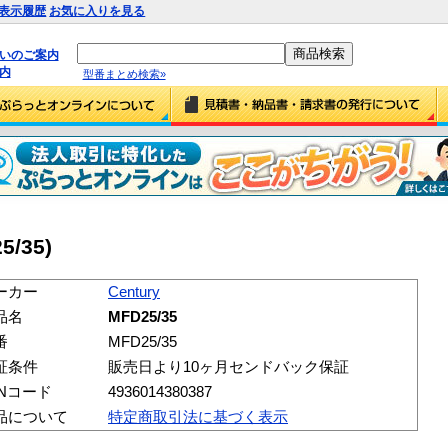
表示履歴
お気に入りを見る
払いのご案内
内
型番まとめ検索»
5/35)
ーカー
Century
品名
MFD25/35
番
MFD25/35
証条件
販売日より10ヶ月センドバック保証
ANコード
4936014380387
品について
特定商取引法に基づく表示