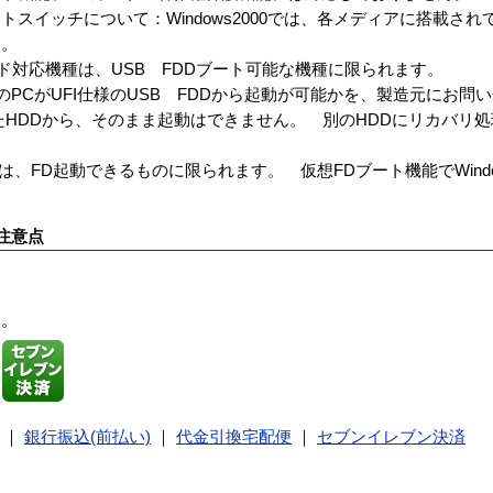
スイッチについて：Windows2000では、各メディアに搭載さ
ん。
ド対応機種は、USB FDDブート可能な機種に限られます。
のPCがUFI仕様のUSB FDDから起動が可能かを、製造元にお問
したHDDから、そのまま起動はできません。 別のHDDにリカバリ
は、FD起動できるものに限られます。 仮想FDブート機能でWind
注意点
す。
｜
銀行振込(前払い)
｜
代金引換宅配便
｜
セブンイレブン決済