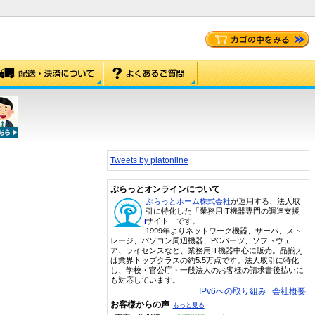
Tweets by platonline
ぷらっとオンラインについて
ぷらっとホーム株式会社
が運用する、法人取
引に特化した「業務用IT機器専門の調達支援
サイト」です。
1999年よりネットワーク機器、サーバ、スト
レージ、パソコン周辺機器、PCパーツ、ソフトウェ
ア、ライセンスなど、業務用IT機器中心に販売。品揃え
は業界トップクラスの約5.5万点です。法人取引に特化
し、学校・官公庁・一般法人のお客様の請求書後払いに
も対応しています。
IPv6への取り組み
会社概要
お客様からの声
もっと見る