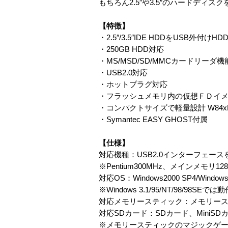
もちろん2.5″や3.5″のハードディ
【特徴】
・2.5″/3.5″IDE HDDをUSB外付
・250GB HDD対応
・MS/MSD/SD/MMCカードリーダ
・USB2.0対応
・ホットプラグ対応
・フラッシュメモリ内の仮想ＦＤイ
・コンパクトサイズで軽量設計 W84xD6
・Symantec EASY GHOST付属
【仕様】
対応機種：USB2.0インターフェース
※Pentium300MHz、メインメモリ
対応OS：Windows2000 SP4/Windows
※Windows 3.1/95/NT/98/98SE
対応メモリースティック：メモリース
対応SDカード：SDカード、MiniSD
※メモリースティックのマジックゲー