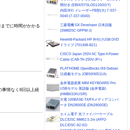
間付き (EBIX/SYSLOG120G/1Y)
内田洋行 イレーザーFB型(大) 7-337-
0040 (7-337-0040)
三菱電機 GX Developer 日本語版
着までに時間がかかる
(SW8D5C-GPPW-J)
Hewlett-Packard HP 外付けUSB DVD
ドライブ (701498-B21)
CISCO Japan 250V AC Type A Power
Cable (CAB-TA-250V-JP=)
PLAT'HOME OpenBlocks IX9 Debian
11搭載モデル (OBSIX9/D11A)
金井電器産業 MINI KEYBOARD Pro
USBモデル 英語版 (金井電器)
の事情なく8日以上経
(HMB632KUS/R)
大電 100BASE-TX/FXメディアコンバ
ータ DN2800GE (DN2800GE)
エイム電子 光ファイバーケーブル
DLC/DSC MM62.5 2m (AFP2-
DLC/DSC-62-02)