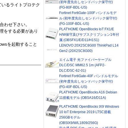
(初年度先出しセンドバック保守付)
れているライトプロテク
(FG-80F-BDL-US)
Fortinet FortiGate-100F バンドルモデ
ル (初年度先出しセンドバック保守付)
(FG-100F-BDL-US)
い合わせ下さい。
PLAT'HOME OpenBlocks IoT FX1/E
処理をする必要があり
H/W保守及びサブスクリプション1年付
属 (OBSFX1/E/D11/H1S1)
owsを起動すること
LENOVO 20X2SC8G00 ThinkPad L14
Gen2 (20X2SC8G00)
エイム電子 光ファイバーケーブル
DLC/DSC MM62.5 1m (AFP2-
DLC/DSC-62-01)
Fortinet FortiGate-40F バンドルモデル
(初年度先出しセンドバック保守付)
(FG-40F-BDL-US)
PLAT'HOME OpenBlocks A16 Debian
11搭載モデル (OBSA16/D11A)
PLAT'HOME OpenBlocks IX9 Windows
10 IoT Enterprise 2019 LTSC搭載
256GBモデル
(OBSIX9/W/L1809/256G)