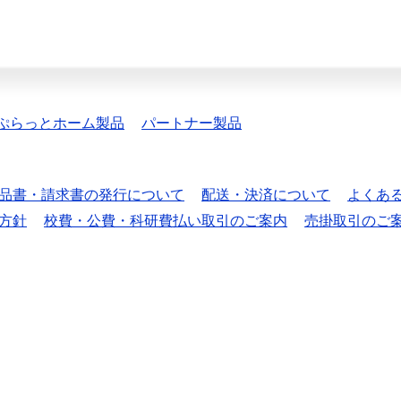
ぷらっとホーム製品
パートナー製品
品書・請求書の発行について
配送・決済について
よくあ
方針
校費・公費・科研費払い取引のご案内
売掛取引のご