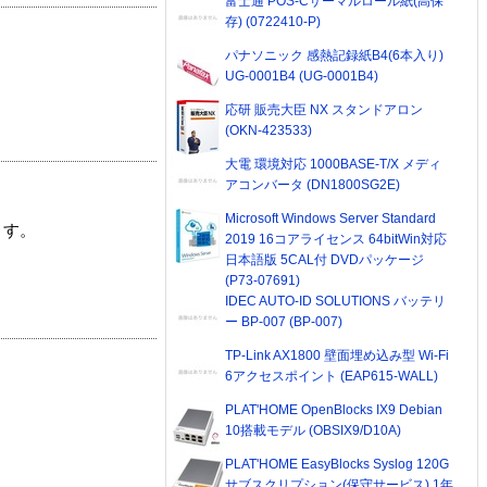
富士通 POS-Cサーマルロール紙(高保
存) (0722410-P)
パナソニック 感熱記録紙B4(6本入り)
UG-0001B4 (UG-0001B4)
応研 販売大臣 NX スタンドアロン
(OKN-423533)
大電 環境対応 1000BASE-T/X メディ
アコンバータ (DN1800SG2E)
Microsoft Windows Server Standard
ます。
2019 16コアライセンス 64bitWin対応
日本語版 5CAL付 DVDパッケージ
(P73-07691)
IDEC AUTO-ID SOLUTIONS バッテリ
ー BP-007 (BP-007)
TP-Link AX1800 壁面埋め込み型 Wi-Fi
6アクセスポイント (EAP615-WALL)
PLAT'HOME OpenBlocks IX9 Debian
10搭載モデル (OBSIX9/D10A)
PLAT'HOME EasyBlocks Syslog 120G
サブスクリプション(保守サービス) 1年