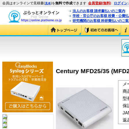
会員はオンラインで見積書(
)を
無料で作成
できます
会員登録(無料)
ログイン
見本
法人のお客様 請求書払いのご案内
学校・官公庁のお客様 校費・公費
研究機関のお客様 科研費払いのご案
Century MFD25/35 (MFD2
メ
商
型
保
J
返