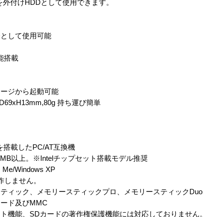
スクを外付けHDDとして使用できます。
けHDDとして使用可能
機能搭載
メージから起動可能
9xH13mm,80g 持ち運び簡単
を搭載したPC/AT互換機
128MB以上。※Intelチップセット搭載モデル推奨
 Me/Windows XP
では動作しません。
ティック、メモリースティックプロ、メモリースティックDuo
カード及びMMC
ト機能、SDカードの著作権保護機能には対応しておりません。