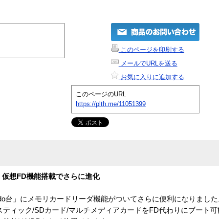
このページを印刷する
メールでURLを送る
お気に入りに追加する
このページのURL
https://plth.me/11051399
・仮想FD機能搭載でさらに進化
れdo台」にメモリカードリーダ機能がついてさらに便利になりました
ティック/SDカード/マルチメディアカードをFD代わりにブート