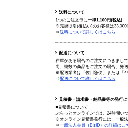
送料について
1つのご注文毎に
一律1,100円(税込)
※売掛取引(後払い)のお客様は33,0
⇒
送料について詳しくはこちら
配送について
在庫がある場合のご注文につきまし
尚、複数の商品をご注文の場合、発
※配送業者は「佐川急便」または「
⇒
配送について詳しくはこちら
見積書・請求書・納品書等の発行に
■見積書について
ぷらっとオンラインでは、24時間い
※オンライン見積書発行には、一般法人
⇒
一般法人会員（BizID）の詳細はこ