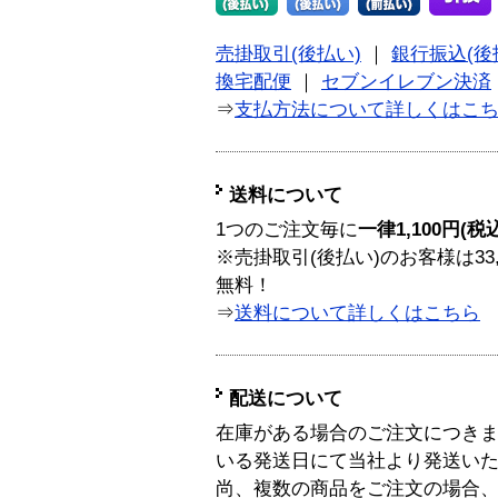
売掛取引(後払い)
｜
銀行振込(後
換宅配便
｜
セブンイレブン決済
⇒
支払方法について詳しくはこ
送料について
1つのご注文毎に
一律1,100円(税
※売掛取引(後払い)のお客様は33
無料！
⇒
送料について詳しくはこちら
配送について
在庫がある場合のご注文につき
いる発送日にて当社より発送い
尚、複数の商品をご注文の場合