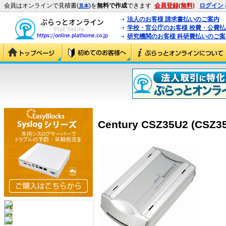
会員はオンラインで見積書(
)を
無料で作成
できます
会員登録(無料)
ログイン
見本
法人のお客様 請求書払いのご案内
学校・官公庁のお客様 校費・公費
研究機関のお客様 科研費払いのご案
Century CSZ35U2 (CSZ3