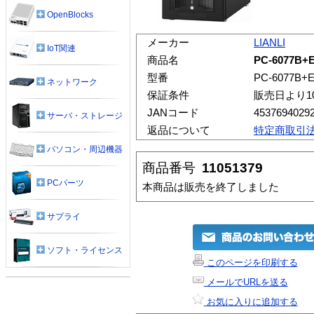
OpenBlocks
メーカー
LIANLI
IoT関連
商品名
PC-6077B+
型番
PC-6077B+
ネットワーク
保証条件
販売日より1
JANコード
4537694029
サーバ・ストレージ
返品について
特定商取引
パソコン・周辺機器
商品番号
11051379
PCパーツ
本商品は販売を終了しました
サプライ
ソフト・ライセンス
このページを印刷する
メールでURLを送る
お気に入りに追加する