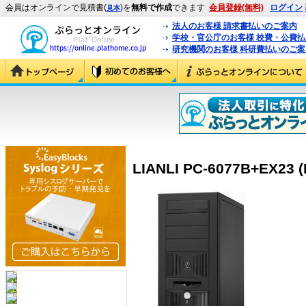
会員はオンラインで見積書(
)を
無料で作成
できます
会員登録(無料)
ログイン
見本
法人のお客様 請求書払いのご案内
学校・官公庁のお客様 校費・公費
研究機関のお客様 科研費払いのご案
LIANLI PC-6077B+EX23 