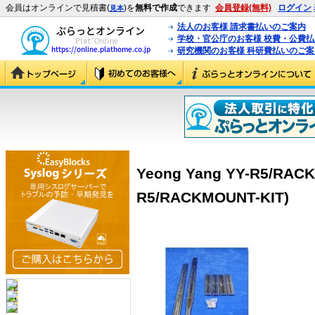
会員はオンラインで見積書(
)を
無料で作成
できます
会員登録(無料)
ログイン
見本
法人のお客様 請求書払いのご案内
学校・官公庁のお客様 校費・公費
研究機関のお客様 科研費払いのご案
Yeong Yang YY-R5/RACK
R5/RACKMOUNT-KIT)