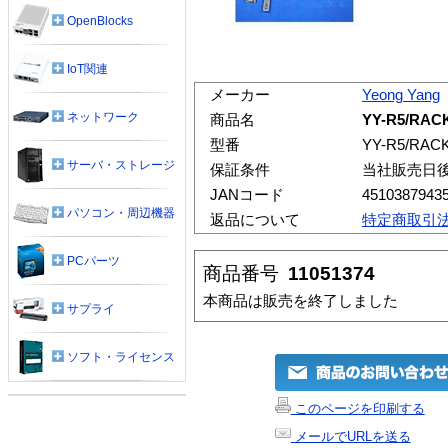
OpenBlocks
IoT関連
メーカー
Yeong Yang
ネットワーク
商品名
YY-R5/RAC
型番
YY-R5/RAC
サーバ・ストレージ
保証条件
当社販売日
JANコード
4510387943
パソコン・周辺機器
返品について
特定商取引
PCパーツ
商品番号
11051374
本商品は販売を終了しました
サプライ
ソフト・ライセンス
このページを印刷する
メールでURLを送る