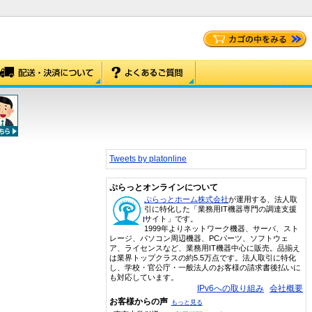
Tweets by platonline
ぷらっとオンラインについて
ぷらっとホーム株式会社
が運用する、法人取
引に特化した「業務用IT機器専門の調達支援
サイト」です。
1999年よりネットワーク機器、サーバ、スト
レージ、パソコン周辺機器、PCパーツ、ソフトウェ
ア、ライセンスなど、業務用IT機器中心に販売。品揃え
は業界トップクラスの約5.5万点です。法人取引に特化
し、学校・官公庁・一般法人のお客様の請求書後払いに
も対応しています。
IPv6への取り組み
会社概要
お客様からの声
もっと見る