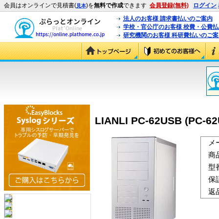
会員はオンラインで見積書(
)を
無料で作成
できます
会員登録(無料)
ログイン
見本
法人のお客様 請求書払いのご案内
学校・官公庁のお客様 校費・公費
研究機関のお客様 科研費払いのご案
LIANLI PC-62USB (PC-6
メ
商
型
保
返