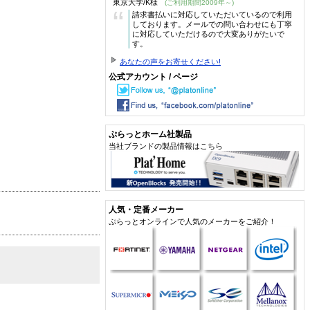
東京大学/K様
(ご利用期間2009年～)
“
請求書払いに対応していただいているので利用
しております。メールでの問い合わせにも丁寧
に対応していただけるので大変ありがたいで
す。
あなたの声をお寄せください!
公式アカウント / ページ
ぷらっとホーム社製品
当社ブランドの製品情報はこちら
人気・定番メーカー
ぷらっとオンラインで人気のメーカーをご紹介！