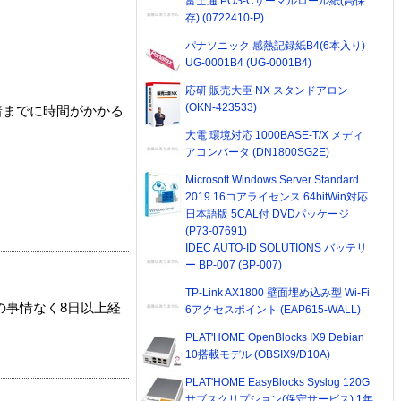
富士通 POS-Cサーマルロール紙(高保
存) (0722410-P)
パナソニック 感熱記録紙B4(6本入り)
UG-0001B4 (UG-0001B4)
応研 販売大臣 NX スタンドアロン
(OKN-423533)
着までに時間がかかる
大電 環境対応 1000BASE-T/X メディ
アコンバータ (DN1800SG2E)
Microsoft Windows Server Standard
2019 16コアライセンス 64bitWin対応
日本語版 5CAL付 DVDパッケージ
(P73-07691)
IDEC AUTO-ID SOLUTIONS バッテリ
ー BP-007 (BP-007)
TP-Link AX1800 壁面埋め込み型 Wi-Fi
の事情なく8日以上経
6アクセスポイント (EAP615-WALL)
PLAT'HOME OpenBlocks IX9 Debian
10搭載モデル (OBSIX9/D10A)
PLAT'HOME EasyBlocks Syslog 120G
サブスクリプション(保守サービス) 1年