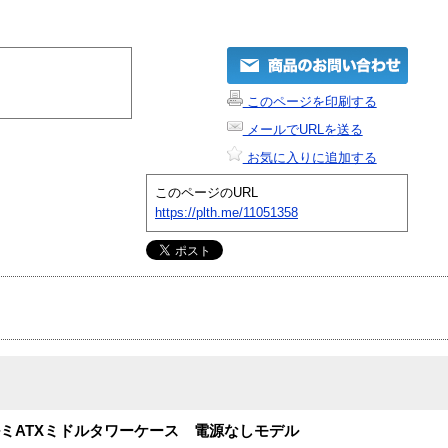
このページを印刷する
メールでURLを送る
お気に入りに追加する
このページのURL
https://plth.me/11051358
応 アルミATXミドルタワーケース 電源なしモデル