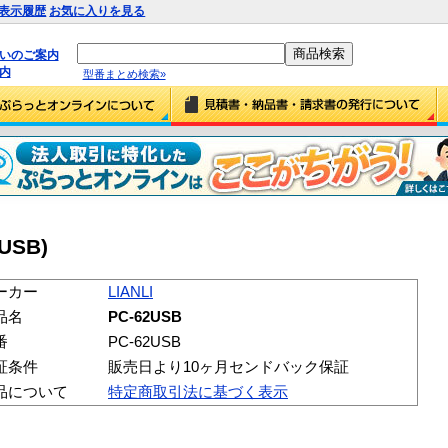
表示履歴
お気に入りを見る
払いのご案内
内
型番まとめ検索»
2USB)
ーカー
LIANLI
品名
PC-62USB
番
PC-62USB
証条件
販売日より10ヶ月センドバック保証
品について
特定商取引法に基づく表示