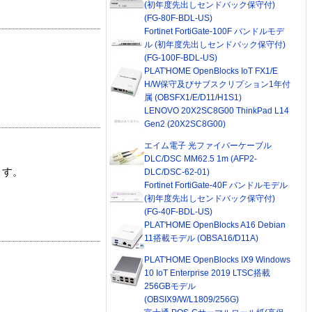
(初年度先出しセンドバック保守付)
(FG-80F-BDL-US)
Fortinet FortiGate-100F バンドルモデ
ル (初年度先出しセンドバック保守付)
(FG-100F-BDL-US)
PLAT'HOME OpenBlocks IoT FX1/E
H/W保守及びサブスクリプション1年付
属 (OBSFX1/E/D11/H1S1)
LENOVO 20X2SC8G00 ThinkPad L14
Gen2 (20X2SC8G00)
エイム電子 光ファイバーケーブル
DLC/DSC MM62.5 1m (AFP2-
ます。
DLC/DSC-62-01)
Fortinet FortiGate-40F バンドルモデル
(初年度先出しセンドバック保守付)
(FG-40F-BDL-US)
PLAT'HOME OpenBlocks A16 Debian
11搭載モデル (OBSA16/D11A)
PLAT'HOME OpenBlocks IX9 Windows
10 IoT Enterprise 2019 LTSC搭載
256GBモデル
(OBSIX9/W/L1809/256G)