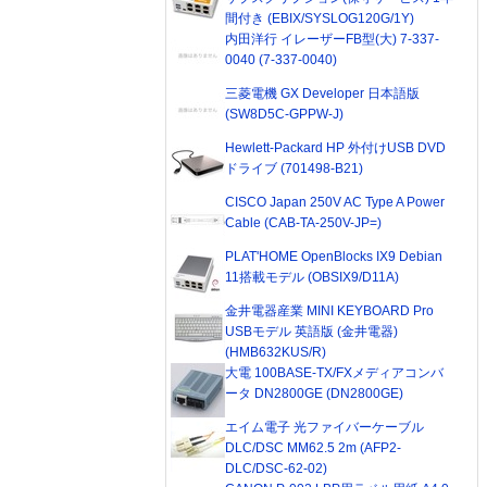
間付き (EBIX/SYSLOG120G/1Y)
内田洋行 イレーザーFB型(大) 7-337-
0040 (7-337-0040)
三菱電機 GX Developer 日本語版
(SW8D5C-GPPW-J)
Hewlett-Packard HP 外付けUSB DVD
ドライブ (701498-B21)
CISCO Japan 250V AC Type A Power
Cable (CAB-TA-250V-JP=)
PLAT'HOME OpenBlocks IX9 Debian
11搭載モデル (OBSIX9/D11A)
金井電器産業 MINI KEYBOARD Pro
USBモデル 英語版 (金井電器)
(HMB632KUS/R)
大電 100BASE-TX/FXメディアコンバ
ータ DN2800GE (DN2800GE)
エイム電子 光ファイバーケーブル
DLC/DSC MM62.5 2m (AFP2-
DLC/DSC-62-02)