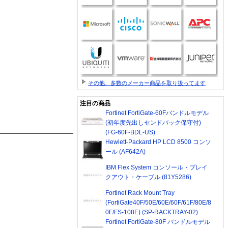
その他、多数のメーカー商品を取り扱ってます
注目の商品
Fortinet FortiGate-60Fバンドルモデル
(初年度先出しセンドバック保守付)
(FG-60F-BDL-US)
Hewlett-Packard HP LCD 8500 コンソ
ール (AF642A)
IBM Flex System コンソール・ブレイ
クアウト・ケーブル (81Y5286)
Fortinet Rack Mount Tray
(FortiGate40F/50E/60E/60F/61F/80E/8
0F/FS-108E) (SP-RACKTRAY-02)
Fortinet FortiGate-80F バンドルモデル