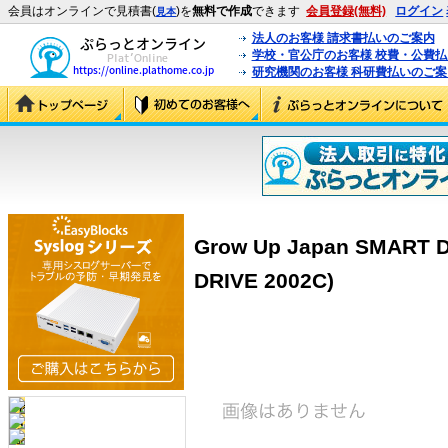
会員はオンラインで見積書(
)を
無料で作成
できます
会員登録(無料)
ログイン
見本
法人のお客様 請求書払いのご案内
学校・官公庁のお客様 校費・公費
研究機関のお客様 科研費払いのご案
Grow Up Japan SMART 
DRIVE 2002C)