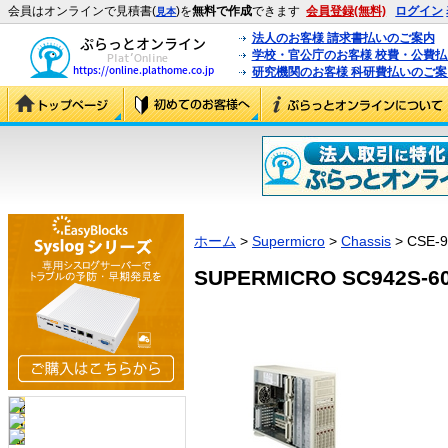
会員はオンラインで見積書(
)を
無料で作成
できます
会員登録(無料)
ログイン
見本
法人のお客様 請求書払いのご案内
学校・官公庁のお客様 校費・公費
研究機関のお客様 科研費払いのご案
ホーム
>
Supermicro
>
Chassis
> CSE-9
SUPERMICRO SC942S-600