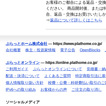
お客様のご都合による返品・交
ください。 商品開封後、または
合、返品・交換はお受けいたし
⇒
返品について詳しくはこちら
ぷらっとホーム株式会社
—
https://www.plathome.co.jp/
会社概要
株主・投資家情報
電子公告
OpenBlocks
ぷらっとオンライン
—
https://online.plathome.co.jp/
ご利用ガイド
ぷらっとオンラインについて
見積書・納
配送・決済について
よくあるご質問
特定商取引法に基
個人情報取り扱い方針
校費・公費・科研費払い取引のご
IPv6への取り組み
お客様からの声
ご注文の取り消し
ソーシャルメディア