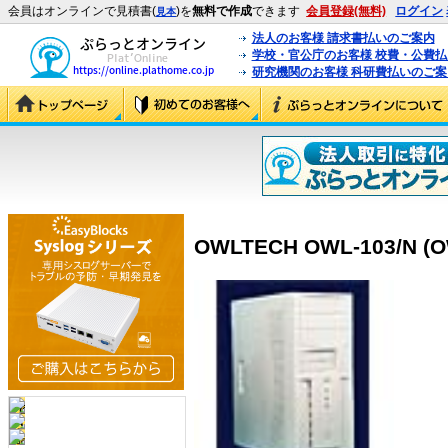
会員はオンラインで見積書(
)を
無料で作成
できます
会員登録(無料)
ログイン
見本
法人のお客様 請求書払いのご案内
学校・官公庁のお客様 校費・公費
研究機関のお客様 科研費払いのご案
OWLTECH OWL-103/N (O