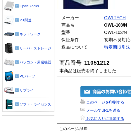
OpenBlocks
メーカー
OWLTECH
IoT関連
商品名
OWL-103/N
型番
OWL-103/N
ネットワーク
保証条件
初期不良対応
返品について
特定商取引法
サーバ・ストレージ
商品番号
11051212
パソコン・周辺機器
本商品は販売を終了しました
PCパーツ
サプライ
このページを印刷する
ソフト・ライセンス
メールでURLを送る
お気に入りに追加する
このページのURL