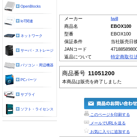
OpenBlocks
メーカー
Iwill
IoT関連
商品名
EBOX100
型番
EBOX100
ネットワーク
保証条件
当社販売日
JANコード
4718858980
サーバ・ストレージ
返品について
特定商取引
パソコン・周辺機器
商品番号
11051200
PCパーツ
本商品は販売を終了しました
サプライ
ソフト・ライセンス
このページを印刷する
メールでURLを送る
お気に入りに追加する