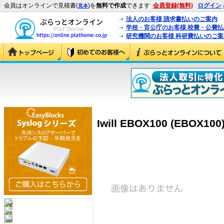
会員はオンラインで見積書(
)を
無料で作成
できます
会員登録(無料)
ログイン
見本
法人のお客様 請求書払いのご案内
学校・官公庁のお客様 校費・公費
研究機関のお客様 科研費払いのご案
Iwill EBOX100 (EBOX100